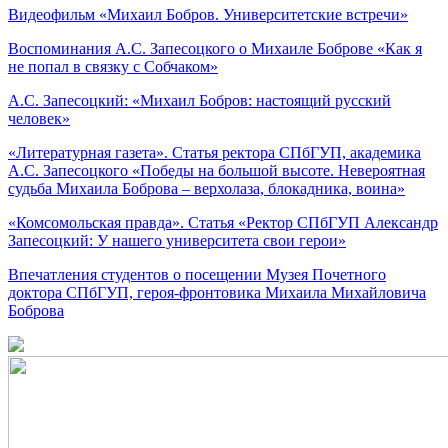
Видеофильм «Михаил Бобров. Университетские встречи»
Воспоминания А.С. Запесоцкого о Михаиле Боброве «Как я
не попал в связку с Собчаком»
А.С. Запесоцкий: «Михаил Бобров: настоящий русский
человек»
«Литературная газета». Статья ректора СПбГУП, академика
А.С. Запесоцкого «Победы на большой высоте. Невероятная
судьба Михаила Боброва – верхолаза, блокадника, воина»
«Комсомольская правда». Статья «Ректор СПбГУП Александр
Запесоцкий: У нашего университета свои герои»
Впечатления студентов о посещении Музея Почетного
доктора СПбГУП, героя-фронтовика Михаила Михайловича
Боброва