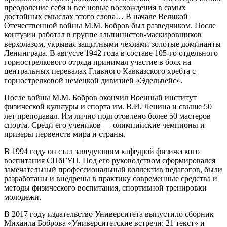
преодоление себя и все новые восхождения в самых
достойных смыслах этого слова… В начале Великой
Отечественной войны М.М. Бобров был разведчиком. После
контузии работал в группе альпинистов-маскировщиков
верхолазом, укрывая защитными чехлами золотые доминанты
Ленинграда. В августе 1942 года в составе 105-го отдельного
горнострелкового отряда принимал участие в боях на
центральных перевалах Главного Кавказского хребта с
горнострелковой немецкой дивизией «Эдельвейс».
После войны М.М. Бобров окончил Военный институт
физической культуры и спорта им. В.И. Ленина и свыше 50
лет преподавал. Им лично подготовлено более 50 мастеров
спорта. Среди его учеников — олимпийские чемпионы и
призеры первенств мира и страны.
В 1994 году он стал заведующим кафедрой физического
воспитания СПбГУП. Под его руководством сформировался
замечательный профессиональный коллектив педагогов, были
разработаны и внедрены в практику современные средства и
методы физического воспитания, спортивной тренировки
молодежи.
В 2017 году издательство Университета выпустило сборник
Михаила Боброва «Университетские встречи: 21 текст» и