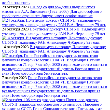
29 октября 2023
101 год со дня рождения выдающегося
мыслителя А.А. Зиновьева (1922–2006). Для философского
сообщества страны эта фигура имеет особое значение
24 октября 2023
Почетному доктору СПбГУП, выдающемуся
ученому-иммунологу, академику РАН В.А. Черешневу 79 лет
14 октября 2023
Выдающемуся историку, Почетному доктору
СПбГУП, академику РАН Александру Чубарьяну 92 года
7 октября 2023
Главе Российского государства, основателю
факультета конфликтологии СПбГУП Владимиру Путину
исполнился 71 год. 7 октября 2008 года в ходе своего визита в
вуз выдающийся государственный деятель России принял
знак Почетного доктора Университета