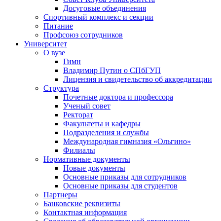
Досуговые объединения
Спортивный комплекс и секции
Питание
Профсоюз сотрудников
Университет
О вузе
Гимн
Владимир Путин о СПбГУП
Лицензия и свидетельство об аккредитации
Структура
Почетные доктора и профессора
Ученый совет
Ректорат
Факультеты и кафедры
Подразделения и службы
Международная гимназия «Ольгино»
Филиалы
Нормативные документы
Новые документы
Основные приказы для сотрудников
Основные приказы для студентов
Партнеры
Банковские реквизиты
Контактная информация