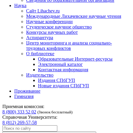
Сведения об образовательной организации
Наука
Сайт Lihachev.ru
Международные Лихачевские научные чтения
Научные конференции
Студенческое научное общество
Конкурсы научных работ
Аспирантура
Центр мониторинга и анализа социально-
трудовых конфликтов
О библиотеке
Образовательные Интернет-ресурсы
Электронный каталог
Контактная информация
Издательство
Издания СПбГУП
Новые издания СПбГУП
Проживание
Гимназия
Приемная комиссия:
8 (800) 333 52 02
(Звонок бесплатный)
Справочная Университета:
8 (812) 269-57-58