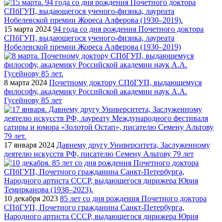
15 марта 2024
94 года со дня рождения Почетного доктора
СПбГУП, выдающегося ученого-физика, лауреата
Нобелевской премии Жореса Алферова (1930–2019)
8 марта 2024
Почетному доктору СПбГУП, выдающемуся
философу, академику Российской академии наук А.А.
Гусейнову 85 лет
17 января 2024
Давнему другу Университета, Заслуженному
деятелю искусств РФ, писателю Семену Альтову 79 лет
10 декабря 2023
85 лет со дня рождения Почетного доктора
СПбГУП, Почетного гражданина Санкт-Петербурга,
Народного артиста СССР, выдающегося дирижера Юрия