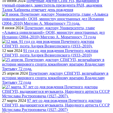
10 июня 2024
Почетный доктор СПбГУП, выдающийся
ученый-правовед, заместитель президента РАН, академик
Талия Хабриева отмечает день рождения
8 июня 2024
Почетному доктору Университета, главе
«Альянса цивилизаций» ООН, министру иностранных дел
Испании (2004–2010) Мигелю А. Моратиносу 73 года
12 мая 2024
91 год со дня рождения Почетного доктора
СПбГУП, поэта Андрея Вознесенского (1933–2010)
25 апреля 2024
Почетному доктору СПбГУП, величайшему в
истории мирового спорта хоккейному вратарю Владиславу
Третьяку 72 года
27 марта 2024
97 лет со дня рождения Почетного доктора
СПбГУП, выдающегося музыканта, Народного артиста СССР
Мстислава Ростроповича (1927–2007)