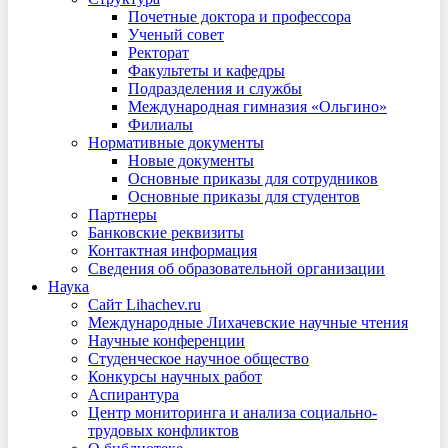
Почетные доктора и профессора
Ученый совет
Ректорат
Факультеты и кафедры
Подразделения и службы
Международная гимназия «Ольгино»
Филиалы
Нормативные документы
Новые документы
Основные приказы для сотрудников
Основные приказы для студентов
Партнеры
Банковские реквизиты
Контактная информация
Сведения об образовательной организации
Наука
Сайт Lihachev.ru
Международные Лихачевские научные чтения
Научные конференции
Студенческое научное общество
Конкурсы научных работ
Аспирантура
Центр мониторинга и анализа социально-
трудовых конфликтов