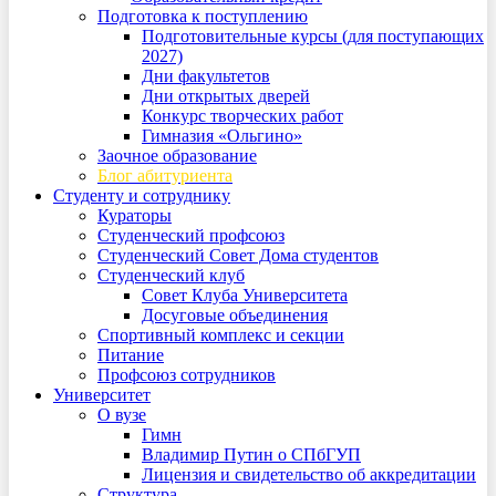
Подготовка к поступлению
Подготовительные курсы (для поступающих
2027)
Дни факультетов
Дни открытых дверей
Конкурс творческих работ
Гимназия «Ольгино»
Заочное образование
Блог абитуриента
Студенту и сотруднику
Кураторы
Студенческий профсоюз
Студенческий Совет Дома студентов
Студенческий клуб
Совет Клуба Университета
Досуговые объединения
Спортивный комплекс и секции
Питание
Профсоюз сотрудников
Университет
О вузе
Гимн
Владимир Путин о СПбГУП
Лицензия и свидетельство об аккредитации
Структура