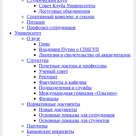
Студенческий клуб
Совет Клуба Университета
Досуговые объединения
Спортивный комплекс и секции
Питание
Профсоюз сотрудников
Университет
О вузе
Гимн
Владимир Путин о СПбГУП
Лицензия и свидетельство об аккредитации
Структура
Почетные доктора и профессора
Ученый совет
Ректорат
Факультеты и кафедры
Подразделения и службы
Международная гимназия «Ольгино»
Филиалы
Нормативные документы
Новые документы
Основные приказы для сотрудников
Основные приказы для студентов
Партнеры
Банковские реквизиты