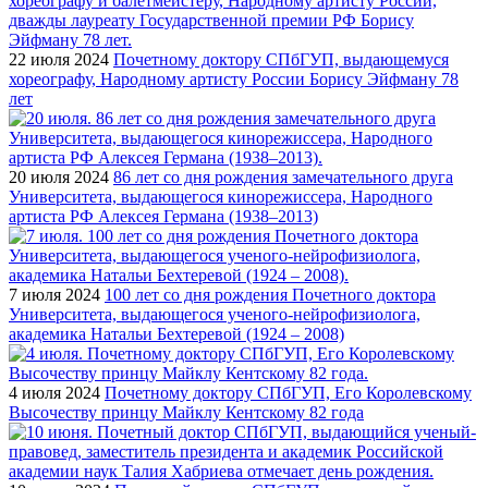
22 июля 2024
Почетному доктору СПбГУП, выдающемуся
хореографу, Народному артисту России Борису Эйфману 78
лет
20 июля 2024
86 лет со дня рождения замечательного друга
Университета, выдающегося кинорежиссера, Народного
артиста РФ Алексея Германа (1938–2013)
7 июля 2024
100 лет со дня рождения Почетного доктора
Университета, выдающегося ученого-нейрофизиолога,
академика Натальи Бехтеревой (1924 – 2008)
4 июля 2024
Почетному доктору СПбГУП, Его Королевскому
Высочеству принцу Майклу Кентскому 82 года