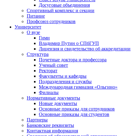
Досуговые объединения
Спортивный комплекс и секции
Питание
Профсоюз сотрудников
Университет
О вузе
Гимн
Владимир Путин о СПбГУП
Лицензия и свидетельство об аккредитации
Структура
Почетные доктора и профессора
Ученый совет
Ректорат
Факультеты и кафедры
Подразделения и службы
Международная гимназия «Ольгино»
Филиалы
Нормативные документы
Новые документы
Основные приказы для сотрудников
Основные приказы для студентов
Партнеры
Банковские реквизиты
Контактная информация