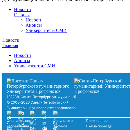
Новости
Главная
Новости
Анонсы
Университет и СМИ
Новости
Главная
Новости
Анонсы
Университет и СМИ
192238, Санкт-Петербург, ул. Фучика, 15
© 2006–2026 Санкт-Петербургский
Гуманитарный университет профсоюзов
Специальности /
Факультеты
Проживание
направления
Заочное
Схема проезда