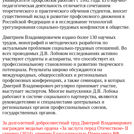
университете профсоюзов работает с 1992 года. Его научно-
педагогическая деятельность отличается сочетанием
теоретического и практического обучения студентов, вносит
существенный вклад в развитие профсоюзного движения в
Российской Федерации и в исследование технологий
урегулирования социально-трудовых конфликтов в обществе.
Дмитрием Владимировичем издано более 130 научных
трудов, монографий и методических разработок по
актуальным проблемам социально-трудовых отношений. Во
всех проводимых Д.В. Лобоком исследованиях активно
участвуют студенты и аспиранты, что способствует их
профессиональному становлению и развитию творческого
потенциала. Результаты широко обсуждаются на
международных, общероссийских и региональных
профсоюзных конференциях, а также семинарах, в которых
Дмитрий Владимирович регулярно принимает участие,
выступает экспертом. Многие выпускники Д.В. Лобока
работают в системе социального партнерства, являются
руководителями и специалистами центральных и
региональных органов профессиональных союзов,
государственных органов.
За долголетний добросовестный труд Дмитрий Владимирович
награжден медалью ордена «За заслуги перед Отечеством» II
степени (2024), отмечен Благодарностью Президента РФ