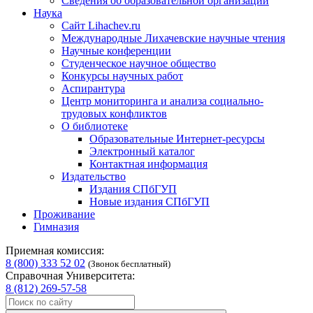
Сведения об образовательной организации
Наука
Сайт Lihachev.ru
Международные Лихачевские научные чтения
Научные конференции
Студенческое научное общество
Конкурсы научных работ
Аспирантура
Центр мониторинга и анализа социально-
трудовых конфликтов
О библиотеке
Образовательные Интернет-ресурсы
Электронный каталог
Контактная информация
Издательство
Издания СПбГУП
Новые издания СПбГУП
Проживание
Гимназия
Приемная комиссия:
8 (800) 333 52 02
(Звонок бесплатный)
Справочная Университета:
8 (812) 269-57-58