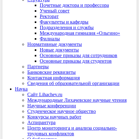
Почетные доктора и профессора
Ученый совет
Ректорат
Факультеты и кафедры
Подразделения и службы
Международная гимназия «Ольгино»
Филиалы
Нормативные документы
Новые документы
Основные приказы для сотрудников
Основные приказы для студентов
Партнеры
Банковские реквизиты
Контактная информация
Сведения об образовательной организации
Наука
Сайт Lihachev.ru
Международные Лихачевские научные чтения
Научные конференции
Студенческое научное общество
Конкурсы научных работ
Аспирантура
Центр мониторинга и анализа социально-
трудовых конфликтов