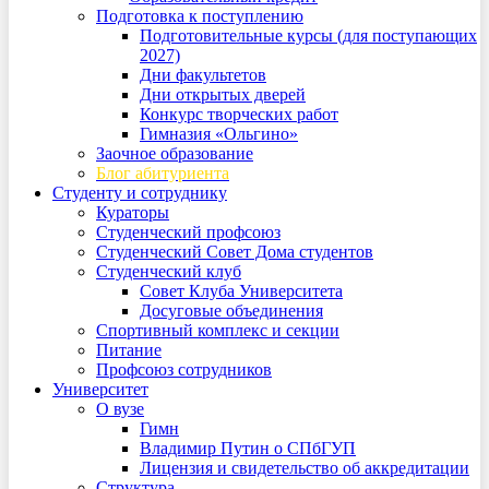
Подготовка к поступлению
Подготовительные курсы (для поступающих
2027)
Дни факультетов
Дни открытых дверей
Конкурс творческих работ
Гимназия «Ольгино»
Заочное образование
Блог абитуриента
Студенту и сотруднику
Кураторы
Студенческий профсоюз
Студенческий Совет Дома студентов
Студенческий клуб
Совет Клуба Университета
Досуговые объединения
Спортивный комплекс и секции
Питание
Профсоюз сотрудников
Университет
О вузе
Гимн
Владимир Путин о СПбГУП
Лицензия и свидетельство об аккредитации
Структура