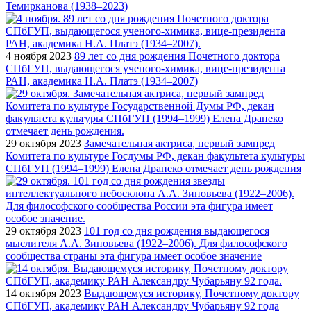
Темирканова (1938–2023)
4 ноября 2023
89 лет со дня рождения Почетного доктора
СПбГУП, выдающегося ученого-химика, вице-президента
РАН, академика Н.А. Платэ (1934–2007)
29 октября 2023
Замечательная актриса, первый зампред
Комитета по культуре Госдумы РФ, декан факультета культуры
СПбГУП (1994–1999) Елена Драпеко отмечает день рождения
29 октября 2023
101 год со дня рождения выдающегося
мыслителя А.А. Зиновьева (1922–2006). Для философского
сообщества страны эта фигура имеет особое значение
14 октября 2023
Выдающемуся историку, Почетному доктору
СПбГУП, академику РАН Александру Чубарьяну 92 года