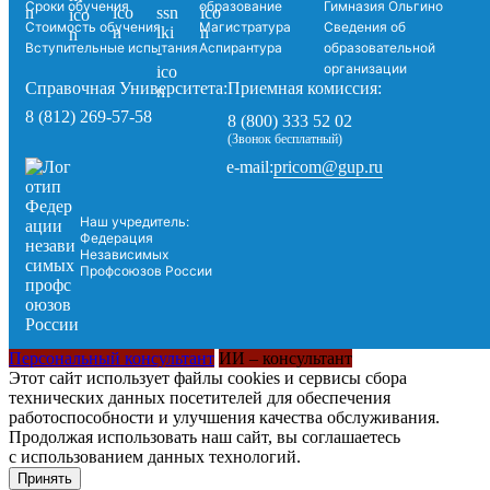
Сроки обучения
образование
Гимназия Ольгино
Стоимость обучения
Магистратура
Сведения об
Вступительные испытания
Аспирантура
образовательной
организации
Справочная Университета:
Приемная комиссия:
8 (812) 269-57-58
8 (800) 333 52 02
(Звонок бесплатный)
pricom@gup.ru
e-mail:
Наш учредитель:
Федерация
Независимых
Профсоюзов России
Персональный консультант
ИИ – консультант
Этот сайт использует файлы cookies и сервисы сбора
технических данных посетителей для обеспечения
работоспособности и улучшения качества обслуживания.
Продолжая использовать наш сайт, вы соглашаетесь
с использованием данных технологий.
Принять