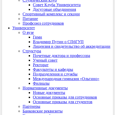
Студенческий клуб
Совет Клуба Университета
Досуговые объединения
Спортивный комплекс и секции
Питание
Профсоюз сотрудников
Университет
О вузе
Гимн
Владимир Путин о СПбГУП
Лицензия и свидетельство об аккредитации
Структура
Почетные доктора и профессора
Ученый совет
Ректорат
Факультеты и кафедры
Подразделения и службы
Международная гимназия «Ольгино»
Филиалы
Нормативные документы
Новые документы
Основные приказы для сотрудников
Основные приказы для студентов
Партнеры
Банковские реквизиты