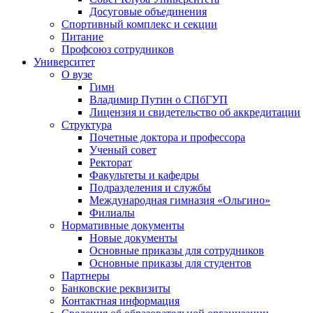
Досуговые объединения
Спортивный комплекс и секции
Питание
Профсоюз сотрудников
Университет
О вузе
Гимн
Владимир Путин о СПбГУП
Лицензия и свидетельство об аккредитации
Структура
Почетные доктора и профессора
Ученый совет
Ректорат
Факультеты и кафедры
Подразделения и службы
Международная гимназия «Ольгино»
Филиалы
Нормативные документы
Новые документы
Основные приказы для сотрудников
Основные приказы для студентов
Партнеры
Банковские реквизиты
Контактная информация