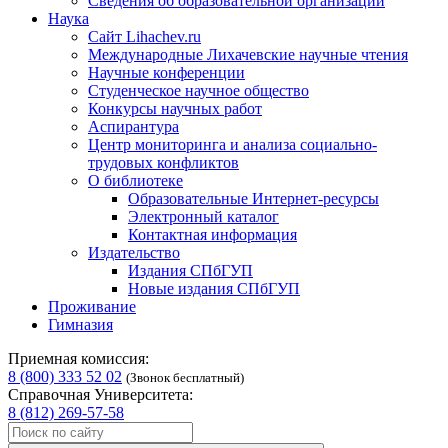
Сведения об образовательной организации
Наука
Сайт Lihachev.ru
Международные Лихачевские научные чтения
Научные конференции
Студенческое научное общество
Конкурсы научных работ
Аспирантура
Центр мониторинга и анализа социально-
трудовых конфликтов
О библиотеке
Образовательные Интернет-ресурсы
Электронный каталог
Контактная информация
Издательство
Издания СПбГУП
Новые издания СПбГУП
Проживание
Гимназия
Приемная комиссия:
8 (800) 333 52 02
(Звонок бесплатный)
Справочная Университета:
8 (812) 269-57-58