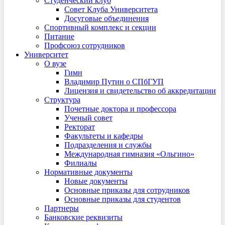
Студенческий клуб
Совет Клуба Университета
Досуговые объединения
Спортивный комплекс и секции
Питание
Профсоюз сотрудников
Университет
О вузе
Гимн
Владимир Путин о СПбГУП
Лицензия и свидетельство об аккредитации
Структура
Почетные доктора и профессора
Ученый совет
Ректорат
Факультеты и кафедры
Подразделения и службы
Международная гимназия «Ольгино»
Филиалы
Нормативные документы
Новые документы
Основные приказы для сотрудников
Основные приказы для студентов
Партнеры
Банковские реквизиты