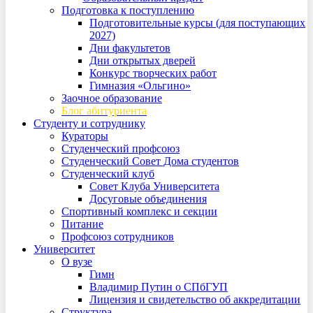
Подготовка к поступлению
Подготовительные курсы (для поступающих
2027)
Дни факультетов
Дни открытых дверей
Конкурс творческих работ
Гимназия «Ольгино»
Заочное образование
Блог абитуриента
Студенту и сотруднику
Кураторы
Студенческий профсоюз
Студенческий Совет Дома студентов
Студенческий клуб
Совет Клуба Университета
Досуговые объединения
Спортивный комплекс и секции
Питание
Профсоюз сотрудников
Университет
О вузе
Гимн
Владимир Путин о СПбГУП
Лицензия и свидетельство об аккредитации
Структура