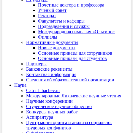
Почетные доктора и профессора
Ученый совет
Ректорат
Факультеты и кафедры
Подразделения и службы
Международная гимназия «Ольгино»
Филиалы
Нормативные документы
Новые документы
Основные приказы для сотрудников
Основные приказы для студентов
Партнеры
Банковские реквизиты
Контактная информация
Сведения об образовательной организации
Наука
Сайт Lihachev.ru
Международные Лихачевские научные чтения
Научные конференции
Студенческое научное общество
Конкурсы научных работ
Аспирантура
Центр мониторинга и анализа социально-
трудовых конфликтов