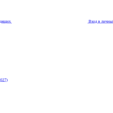
идящих
Вход в личны
027)