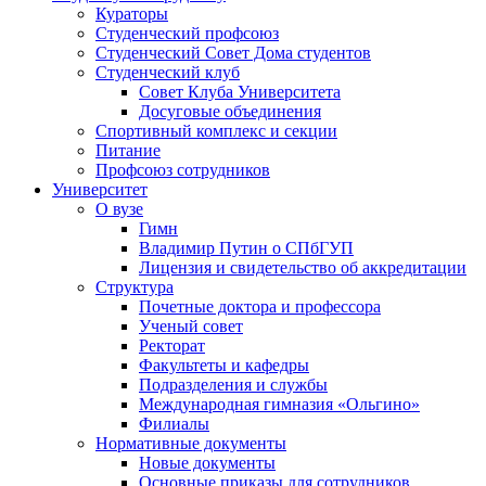
Кураторы
Студенческий профсоюз
Студенческий Совет Дома студентов
Студенческий клуб
Совет Клуба Университета
Досуговые объединения
Спортивный комплекс и секции
Питание
Профсоюз сотрудников
Университет
О вузе
Гимн
Владимир Путин о СПбГУП
Лицензия и свидетельство об аккредитации
Структура
Почетные доктора и профессора
Ученый совет
Ректорат
Факультеты и кафедры
Подразделения и службы
Международная гимназия «Ольгино»
Филиалы
Нормативные документы
Новые документы
Основные приказы для сотрудников