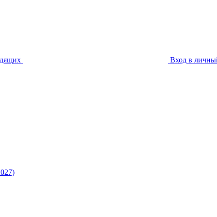
идящих
Вход в личны
027)