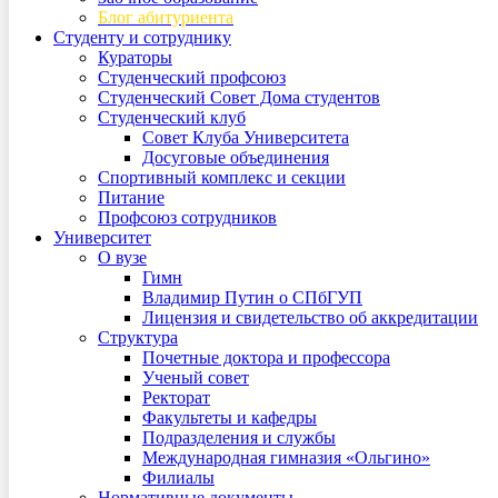
Блог абитуриента
Студенту и сотруднику
Кураторы
Студенческий профсоюз
Студенческий Совет Дома студентов
Студенческий клуб
Совет Клуба Университета
Досуговые объединения
Спортивный комплекс и секции
Питание
Профсоюз сотрудников
Университет
О вузе
Гимн
Владимир Путин о СПбГУП
Лицензия и свидетельство об аккредитации
Структура
Почетные доктора и профессора
Ученый совет
Ректорат
Факультеты и кафедры
Подразделения и службы
Международная гимназия «Ольгино»
Филиалы
Нормативные документы