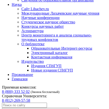
Сведения об образовательной организации
Наука
Сайт Lihachev.ru
Международные Лихачевские научные чтения
Научные конференции
Студенческое научное общество
Конкурсы научных работ
Аспирантура
Центр мониторинга и анализа социально-
трудовых конфликтов
О библиотеке
Образовательные Интернет-ресурсы
Электронный каталог
Контактная информация
Издательство
Издания СПбГУП
Новые издания СПбГУП
Проживание
Гимназия
Приемная комиссия:
8 (800) 333 52 02
(Звонок бесплатный)
Справочная Университета:
8 (812) 269-57-58