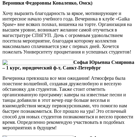
Вероники Федоровны Коваленко, Омск)
Хочу выразить благодарность за яркое, мотивирующее и
интересное начало учебного года. Вечеринка в клубе «Gaika
Spase» вне всяких похвал, вишенка на торте. Организация на
высшем уровне, возникает желание самой отучиться в
магистратуре СПбГУП. Дочь с огромным удовольствием
посетила мероприятие, благодаря которому коллектив
максимально сплачивается уже с первых дней. Хочется
пожелать Университету процветания и успешных студентов!
Софья Юрьевна Смирнова
– 1 курс, юридический ф-т, Санкт-Петербург
Вечеринка превзошла все мои ожидания! Атмосфера была
поистине волшебной, создавая дружелюбную и веселую
обстановку для студентов. Также стоит отметить
организованную программу: каверы на известные песни и
танцы добавили в этот вечер еще больше веселья и
взаимодействия между первокурсниками, что помогло нам
быстрее познакомиться. Все прошло на ура! Это отличный
способ для новых студентов познакомиться и весело провести
время. Определенно рекомендую участвовать в подобных
мероприятиях в будущем!