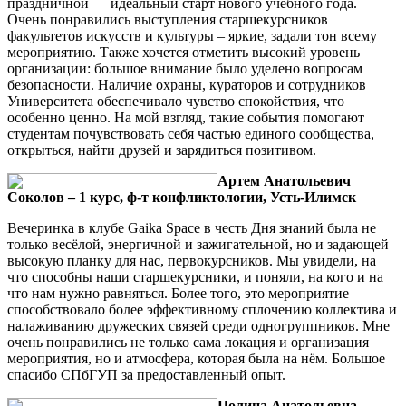
праздничной — идеальный старт нового учебного года.
Очень понравились выступления старшекурсников
факультетов искусств и культуры – яркие, задали тон всему
мероприятию. Также хочется отметить высокий уровень
организации: большое внимание было уделено вопросам
безопасности. Наличие охраны, кураторов и сотрудников
Университета обеспечивало чувство спокойствия, что
особенно ценно. На мой взгляд, такие события помогают
студентам почувствовать себя частью единого сообщества,
открыться, найти друзей и зарядиться позитивом.
Артем Анатольевич
Соколов – 1 курс, ф-т конфликтологии, Усть-Илимск
Вечеринка в клубе Gaika Space в честь Дня знаний была не
только весёлой, энергичной и зажигательной, но и задающей
высокую планку для нас, первокурсников. Мы увидели, на
что способны наши старшекурсники, и поняли, на кого и на
что нам нужно равняться. Более того, это мероприятие
способствовало более эффективному сплочению коллектива и
налаживанию дружеских связей среди одногруппников. Мне
очень понравились не только сама локация и организация
мероприятия, но и атмосфера, которая была на нём. Большое
спасибо СПбГУП за предоставленный опыт.
Полина Анатольевна