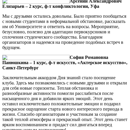
Арсений Александрович
Елизарьев – 2 курс, ф-т конфликтологии, Уфа
Мы с друзьями остались довольны. Было приятно пообщаться
с новыми студентами в неформальной обстановке, рассказать
им об Университете и ответить на вопросы. Мероприятие,
безусловно, полезно для адаптации первокурсников и
сплочения студенческого сообщества. Благодарим
организаторов и надеемся на проведение подобных встреч в
будущем.
София Романовна
Панюшкина – 1 курс, ф-т искусств, «Актерское искусство»,
Санкт-Петербург
Заключительным аккордом Дня знаний стало посещение
клуба. Здесь мы познакомились с новыми друзьями и открыли
для себя новые горизонты. Теплая обстановка и
разнообразные активности помогли расслабиться после
насыщенного дня и добавили ярких эмоций. Этот день
оставил исключительно положительные эмоции и подарил
прекрасное ощущение старта нового интересного периода в
жизни. Спасибо организаторам и участникам за создание
такой теплой атмосферы и прекрасный опыт. Этот день станет
ярким воспоминанием и придаст сил двигаться вперед
навстречу новым достижениям!