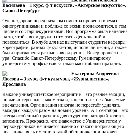
Васильева – 1 курс, ф-т искусств, «Актерское искусство»,
Санкт-Петербург
Очень здорово перед началом семестра провести время с
одногруппниками и поближе со всеми познакомиться, в том
числе и со старшекурсниками. Вся программа была нацелена
на то, чтобы всем дружно отметить День знаний и
повеселиться. В клубе для нас выступали студенты кафедры
хореографии, разных факультетов, исполняли песни, а также
были приглашены разные кавер-группы. Вечер прошёл на
ура! Спасибо Санкт-Петербургскому Гуманитарному
университету профсоюзов за такой масштабный праздник!
Екатерина Андреевна
Люсова – 3 курс, ф-т культуры, «Журналистика»,
Ярославль
Каждое университетское мероприятие – это разные эмоции,
новые интересные знакомства и, конечно же, незабываемые
впечатления. Организация никогда не перестаёт удивлять,
выходя с каждым разом на новый уровень. А 1 сентября – это
всегда особенный праздник для студентов, который хочется
запомнить. Прекрасно, что знакомство с Университетом у
первокурсников начинается именно с такого потрясающего
праздника, ведь именно в такой обстановке они находят