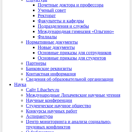
Почетные доктора и профессора
Ученый совет
Ректорат
Факультеты и кафедры
Подразделения и службы
Международная гимназия «Ольгино»
Филиалы
Нормативные документы
Новые документы
Основные приказы для сотрудников
Основные приказы для студентов
Партнеры
Банковские реквизиты
Контактная информация
Сведения об образовательной организации
Наука
Сайт Lihachev.ru
Международные Лихачевские научные чтения
Научные конференции
Студенческое научное общество
Конкурсы научных работ
Аспирантура
Центр мониторинга и анализа социально-
трудовых конфликтов