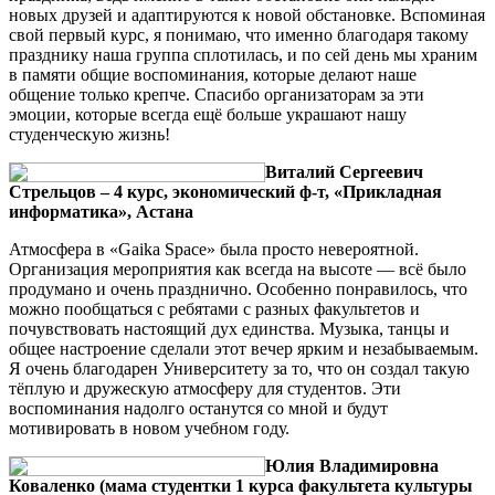
новых друзей и адаптируются к новой обстановке. Вспоминая
свой первый курс, я понимаю, что именно благодаря такому
празднику наша группа сплотилась, и по сей день мы храним
в памяти общие воспоминания, которые делают наше
общение только крепче. Спасибо организаторам за эти
эмоции, которые всегда ещё больше украшают нашу
студенческую жизнь!
Виталий Сергеевич
Стрельцов – 4 курс, экономический ф-т, «Прикладная
информатика», Астана
Атмосфера в «Gaika Space» была просто невероятной.
Организация мероприятия как всегда на высоте — всё было
продумано и очень празднично. Особенно понравилось, что
можно пообщаться с ребятами с разных факультетов и
почувствовать настоящий дух единства. Музыка, танцы и
общее настроение сделали этот вечер ярким и незабываемым.
Я очень благодарен Университету за то, что он создал такую
тёплую и дружескую атмосферу для студентов. Эти
воспоминания надолго останутся со мной и будут
мотивировать в новом учебном году.
Юлия Владимировна
Коваленко (мама студентки 1 курса факультета культуры