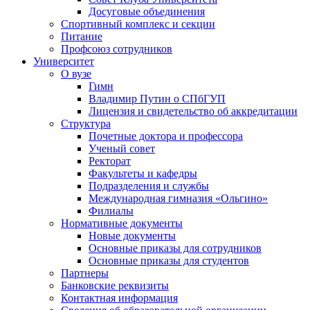
Досуговые объединения
Спортивный комплекс и секции
Питание
Профсоюз сотрудников
Университет
О вузе
Гимн
Владимир Путин о СПбГУП
Лицензия и свидетельство об аккредитации
Структура
Почетные доктора и профессора
Ученый совет
Ректорат
Факультеты и кафедры
Подразделения и службы
Международная гимназия «Ольгино»
Филиалы
Нормативные документы
Новые документы
Основные приказы для сотрудников
Основные приказы для студентов
Партнеры
Банковские реквизиты
Контактная информация