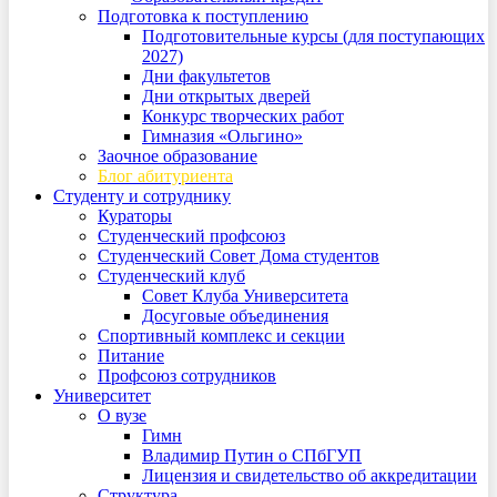
Подготовка к поступлению
Подготовительные курсы (для поступающих
2027)
Дни факультетов
Дни открытых дверей
Конкурс творческих работ
Гимназия «Ольгино»
Заочное образование
Блог абитуриента
Студенту и сотруднику
Кураторы
Студенческий профсоюз
Студенческий Совет Дома студентов
Студенческий клуб
Совет Клуба Университета
Досуговые объединения
Спортивный комплекс и секции
Питание
Профсоюз сотрудников
Университет
О вузе
Гимн
Владимир Путин о СПбГУП
Лицензия и свидетельство об аккредитации
Структура