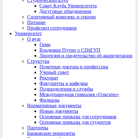
Студенческий клуб
Совет Клуба Университета
Досуговые объединения
Спортивный комплекс и секции
Питание
Профсоюз сотрудников
Университет
О вузе
Гимн
Владимир Путин о СПбГУП
Лицензия и свидетельство об аккредитации
Структура
Почетные доктора и профессора
Ученый совет
Ректорат
Факультеты и кафедры
Подразделения и службы
Международная гимназия «Ольгино»
Филиалы
Нормативные документы
Новые документы
Основные приказы для сотрудников
Основные приказы для студентов
Партнеры
Банковские реквизиты