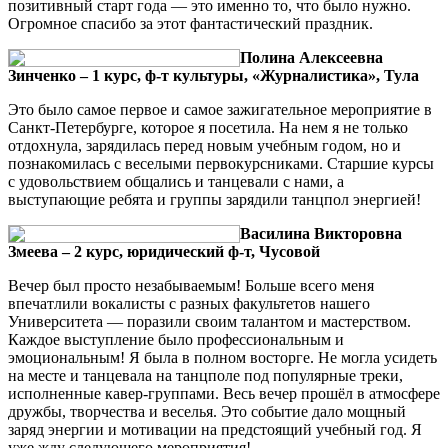
позитивный старт года — это именно то, что было нужно.
Огромное спасибо за этот фантастический праздник.
Полина Алексеевна
Зинченко – 1 курс, ф-т культуры, «Журналистика», Тула
Это было самое первое и самое зажигательное мероприятие в
Санкт-Петербурге, которое я посетила. На нем я не только
отдохнула, зарядилась перед новым учебным годом, но и
познакомилась с веселыми первокурсниками. Старшие курсы
с удовольствием общались и танцевали с нами, а
выступающие ребята и группы зарядили танцпол энергией!
Василина Викторовна
Змеева – 2 курс, юридический ф-т, Чусовой
Вечер был просто незабываемым! Больше всего меня
впечатлили вокалисты с разных факультетов нашего
Университета — поразили своим талантом и мастерством.
Каждое выступление было профессиональным и
эмоциональным! Я была в полном восторге. Не могла усидеть
на месте и танцевала на танцполе под популярные треки,
исполненные кавер-группами. Весь вечер прошёл в атмосфере
дружбы, творчества и веселья. Это событие дало мощный
заряд энергии и мотивации на предстоящий учебный год. Я
уже жду следующего мероприятия!