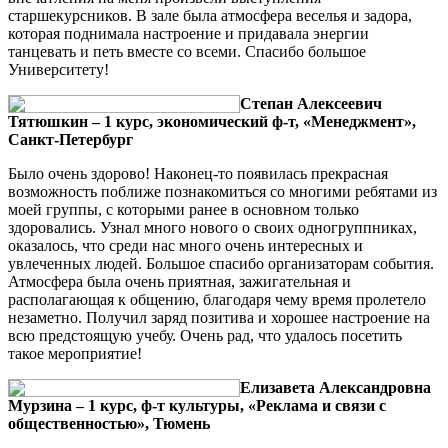
старшекурсников. В зале была атмосфера веселья и задора,
которая поднимала настроение и придавала энергии
танцевать и петь вместе со всеми. Спасибо большое
Университету!
Степан Алексеевич
Тятюшкин – 1 курс, экономический ф-т, «Менеджмент»,
Санкт-Петербург
Было очень здорово! Наконец-то появилась прекрасная
возможность поближе познакомиться со многими ребятами из
моей группы, с которыми ранее в основном только
здоровались. Узнал много нового о своих одногруппниках,
оказалось, что среди нас много очень интересных и
увлеченных людей. Большое спасибо организаторам события.
Атмосфера была очень приятная, зажигательная и
располагающая к общению, благодаря чему время пролетело
незаметно. Получил заряд позитива и хорошее настроение на
всю предстоящую учебу. Очень рад, что удалось посетить
такое мероприятие!
Елизавета Александровна
Мурзина – 1 курс, ф-т культуры, «Реклама и связи с
общественностью», Тюмень