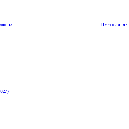
идящих
Вход в личны
027)