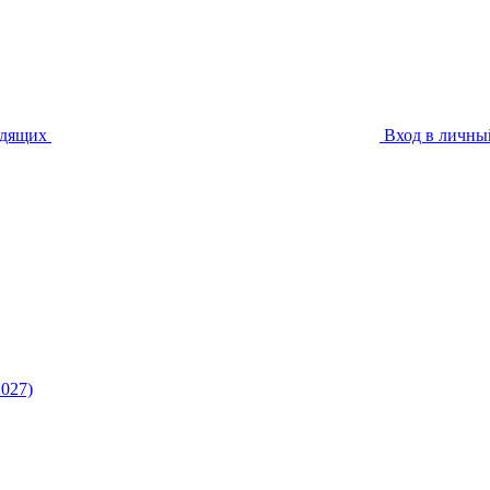
идящих
Вход в личны
027)