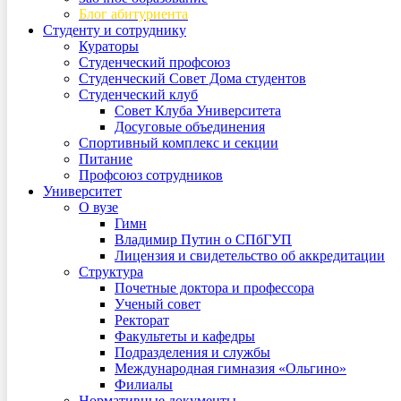
Блог абитуриента
Студенту и сотруднику
Кураторы
Студенческий профсоюз
Студенческий Совет Дома студентов
Студенческий клуб
Совет Клуба Университета
Досуговые объединения
Спортивный комплекс и секции
Питание
Профсоюз сотрудников
Университет
О вузе
Гимн
Владимир Путин о СПбГУП
Лицензия и свидетельство об аккредитации
Структура
Почетные доктора и профессора
Ученый совет
Ректорат
Факультеты и кафедры
Подразделения и службы
Международная гимназия «Ольгино»
Филиалы
Нормативные документы