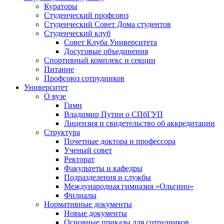
Кураторы
Студенческий профсоюз
Студенческий Совет Дома студентов
Студенческий клуб
Совет Клуба Университета
Досуговые объединения
Спортивный комплекс и секции
Питание
Профсоюз сотрудников
Университет
О вузе
Гимн
Владимир Путин о СПбГУП
Лицензия и свидетельство об аккредитации
Структура
Почетные доктора и профессора
Ученый совет
Ректорат
Факультеты и кафедры
Подразделения и службы
Международная гимназия «Ольгино»
Филиалы
Нормативные документы
Новые документы
Основные приказы для сотрудников