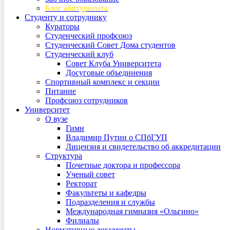
Блог абитуриента
Студенту и сотруднику
Кураторы
Студенческий профсоюз
Студенческий Совет Дома студентов
Студенческий клуб
Совет Клуба Университета
Досуговые объединения
Спортивный комплекс и секции
Питание
Профсоюз сотрудников
Университет
О вузе
Гимн
Владимир Путин о СПбГУП
Лицензия и свидетельство об аккредитации
Структура
Почетные доктора и профессора
Ученый совет
Ректорат
Факультеты и кафедры
Подразделения и службы
Международная гимназия «Ольгино»
Филиалы
Нормативные документы