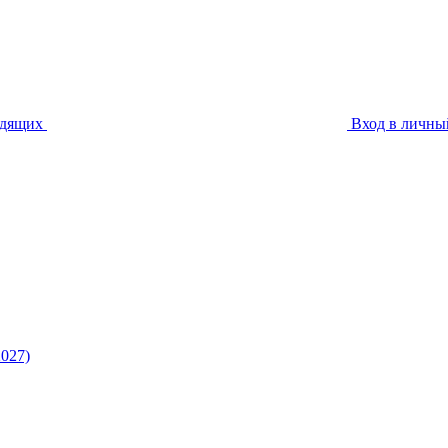
идящих
Вход в личны
027)