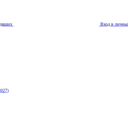
идящих
Вход в личны
027)