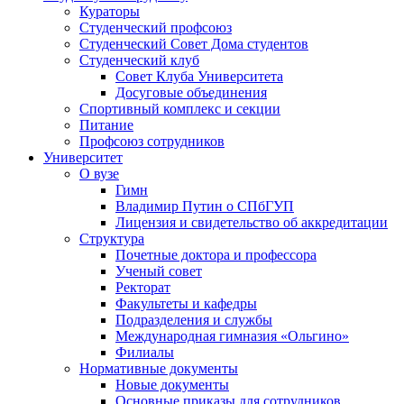
Кураторы
Студенческий профсоюз
Студенческий Совет Дома студентов
Студенческий клуб
Совет Клуба Университета
Досуговые объединения
Спортивный комплекс и секции
Питание
Профсоюз сотрудников
Университет
О вузе
Гимн
Владимир Путин о СПбГУП
Лицензия и свидетельство об аккредитации
Структура
Почетные доктора и профессора
Ученый совет
Ректорат
Факультеты и кафедры
Подразделения и службы
Международная гимназия «Ольгино»
Филиалы
Нормативные документы
Новые документы
Основные приказы для сотрудников