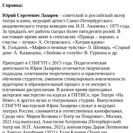
Справка:
Юрий Сергеевич Лазарев
– советский и российский актер
театра и кино, ведущий артист Санкт-Петербургского
академического театра комедии им. Н.П. Акимова с 1975 года.
За тридцать лет работы сыграл более пятидесяти ролей. В
настоящее время занят в спектаклях «Правда – хорошо, а
счастье – лучше» А. Островского, «Хитрая вдова»
К. Гольдони, «Мафия и нежные чувства» Л. Шомара, «Старый
дом» А. Казанцева, «Любовь и голуби» В. Гуркина и др.
Преподает в СПбГУП с 2015 года. Педагогическая
деятельность Юрия Лазарева отличается творческим
подходом, сочетанием теоретического и практического
обучения студентов, умением стимулировать вовлеченность
аудитории в образовательный процесс и ее интерес к
изучаемым дисциплинам. В разное время преподавал
актерское мастерство на курсах в ГИТИСе, при Театре «На
Неве», в других вузах и театральных студиях. Выпускники
СПбГУП мастерской Юрия Лазарева служат в ведущих
театрах России, снимаются в отечественных кинофильмах.
Среди них: Мария Волкова («Театр на Покровке», Москва,
2021 год выпуска), Анастасия Антропова (Петербургский
театр им. Н.П. Акимова, 2021), киноактеры Дарья Литвинова
и Данила Ануфриев (2021), Егор Кащеев (Театр им.