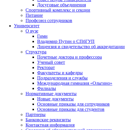
Досуговые объединения
Спортивный комплекс и секции
Питание
Профсоюз сотрудников
Университет
О вузе
Гимн
Владимир Путин о СПбГУП
Лицензия и свидетельство об аккредитации
Структура
Почетные доктора и профессора
Ученый совет
Ректорат
Факультеты и кафедры
Подразделения и службы
Международная гимназия «Ольгино»
Филиалы
Нормативные документы
Новые документы
Основные приказы для сотрудников
Основные приказы для студентов
Партнеры
Банковские реквизиты
Контактная информация