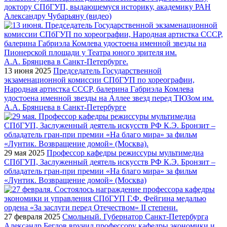
доктору СПбГУП, выдающемуся историку, академику РАН
Александру Чубарьяну (видео)
13 июня 2025
Председатель Государственной
экзаменационной комиссии СПбГУП по хореографии,
Народная артистка СССР, балерина Габриэла Комлева
удостоена именной звезды на Аллее звезд перед ТЮЗом им.
А.А. Брянцева в Санкт-Петербурге
29 мая 2025
Профессор кафедры режиссуры мультимедиа
СПбГУП, Заслуженный деятель искусств РФ К.Э. Бронзит –
обладатель гран-при премии «На благо мира» за фильм
«Лунтик. Возвращение домой» (Москва)
27 февраля 2025
Смольный. Губернатор Санкт-Петербурга
Александр Беглов вручил профессору кафедры экономики и