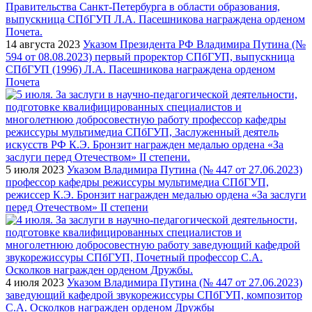
14 августа 2023
Указом Президента РФ Владимира Путина (№
594 от 08.08.2023) первый проректор СПбГУП, выпускница
СПбГУП (1996) Л.А. Пасешникова награждена орденом
Почета
5 июля 2023
Указом Владимира Путина (№ 447 от 27.06.2023)
профессор кафедры режиссуры мультимедиа СПбГУП,
режиссер К.Э. Бронзит награжден медалью ордена «За заслуги
перед Отечеством» II степени
4 июля 2023
Указом Владимира Путина (№ 447 от 27.06.2023)
заведующий кафедрой звукорежиссуры СПбГУП, композитор
С.А. Осколков награжден орденом Дружбы