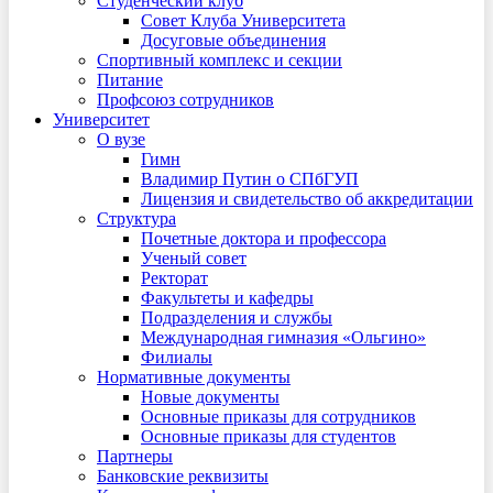
Студенческий клуб
Совет Клуба Университета
Досуговые объединения
Спортивный комплекс и секции
Питание
Профсоюз сотрудников
Университет
О вузе
Гимн
Владимир Путин о СПбГУП
Лицензия и свидетельство об аккредитации
Структура
Почетные доктора и профессора
Ученый совет
Ректорат
Факультеты и кафедры
Подразделения и службы
Международная гимназия «Ольгино»
Филиалы
Нормативные документы
Новые документы
Основные приказы для сотрудников
Основные приказы для студентов
Партнеры
Банковские реквизиты