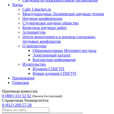
Сведения об образовательной организации
Наука
Сайт Lihachev.ru
Международные Лихачевские научные чтения
Научные конференции
Студенческое научное общество
Конкурсы научных работ
Аспирантура
Центр мониторинга и анализа социально-
трудовых конфликтов
О библиотеке
Образовательные Интернет-ресурсы
Электронный каталог
Контактная информация
Издательство
Издания СПбГУП
Новые издания СПбГУП
Проживание
Гимназия
Приемная комиссия:
8 (800) 333 52 02
(Звонок бесплатный)
Справочная Университета:
8 (812) 269-57-58