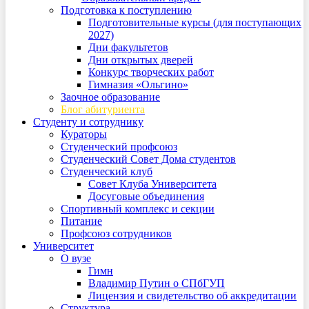
Подготовка к поступлению
Подготовительные курсы (для поступающих
2027)
Дни факультетов
Дни открытых дверей
Конкурс творческих работ
Гимназия «Ольгино»
Заочное образование
Блог абитуриента
Студенту и сотруднику
Кураторы
Студенческий профсоюз
Студенческий Совет Дома студентов
Студенческий клуб
Совет Клуба Университета
Досуговые объединения
Спортивный комплекс и секции
Питание
Профсоюз сотрудников
Университет
О вузе
Гимн
Владимир Путин о СПбГУП
Лицензия и свидетельство об аккредитации
Структура