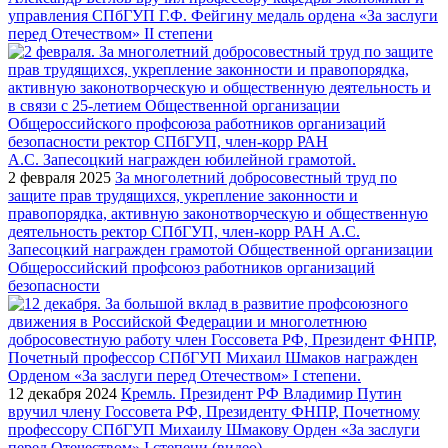
управления СПбГУП Г.Ф. Фейгину медаль ордена «За заслуги
перед Отечеством» II степени
2 февраля 2025
За многолетний добросовестный труд по
защите прав трудящихся, укрепление законности и
правопорядка, активную законотворческую и общественную
деятельность ректор СПбГУП, член-корр РАН А.С.
Запесоцкий награжден грамотой Общественной организации
Общероссийский профсоюз работников организаций
безопасности
12 декабря 2024
Кремль. Президент РФ Владимир Путин
вручил члену Госсовета РФ, Президенту ФНПР, Почетному
профессору СПбГУП Михаилу Шмакову Орден «За заслуги
перед Отечеством» I степени (видео)