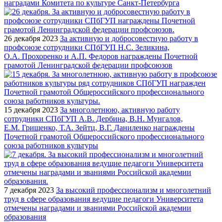
наградами Комитета по культуре Санкт-Петербурга
26 декабря 2023
За активную и добросовестную работу в
профсоюзе сотрудники СПбГУП Н.С. Зеликина,
О.А. Прохоренко и А.П. Федоров награждены Почетной
грамотой Ленинградской федерации профсоюзов
15 декабря 2023
За многолетнюю, активную работу
сотрудники СПбГУП А.В. Дербина, В.Н. Мунгалов,
Е.М. Грищенко, Т.А. Зейтц, В.Г. Даниленко награждены
Почетной грамотой Общероссийского профессионального
союза работников культуры
7 декабря 2023
За высокий профессионализм и многолетний
труд в сфере образования ведущие педагоги Университета
отмечены наградами и званиями Российской академии
образования