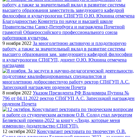
9 ноября 2022
За многолетнюю активную и плодотворную
работу, а также за значительный вклад в развитие системы
высшего образования зам. заведующего кафедрой философии
и культурологии СПбГУП, доцент О.Ю. Юхнина отмечена
наградами
8 ноября 2022
Указом Президента РФ Владимира Путина №
796 от 04.11.2022 ректор СПбГУП А.С. Запесоцкий награжден
орденом Почета
12 октября 2022
Консультант ректората по творчеству О.В.
Солод стал лауреатом Беляевской премии-2022 – за книгу по