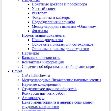
Почетные доктора и профессора
Ученый совет
Ректорат
Факультеты и кафедры
Подразделения и службы
Международная гимназия «Ольгино»
Филиалы
Нормативные документы
Новые документы
Основные приказы для сотрудников
Основные приказы для студентов
Партнеры
Банковские реквизиты
Контактная информация
Сведения об образовательной организации
Наука
Сайт Lihachev.ru
Международные Лихачевские научные чтения
Научные конференции
Студенческое научное общество
Конкурсы научных работ
Аспирантура
Центр мониторинга и анализа социально-
трудовых конфликтов