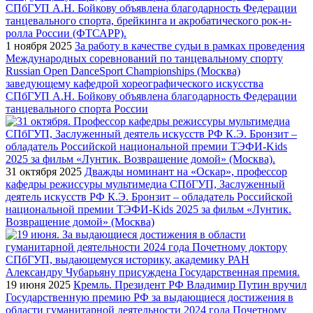
1 ноября 2025
За работу в качестве судьи в рамках проведения
Международных соревнований по танцевальному спорту
Russian Open DanceSport Championships (Москва)
заведующему кафедрой хореографического искусства
СПбГУП А.Н. Бойкову объявлена благодарность Федерации
танцевального спорта России
31 октября 2025
Дважды номинант на «Оскар», профессор
кафедры режиссуры мультимедиа СПбГУП, Заслуженный
деятель искусств РФ К.Э. Бронзит – обладатель Российской
национальной премии ТЭФИ-Kids 2025 за фильм «Лунтик.
Возвращение домой» (Москва)
19 июня 2025
Кремль. Президент РФ Владимир Путин вручил
Государственную премию РФ за выдающиеся достижения в
области гуманитарной деятельности 2024 года Почетному