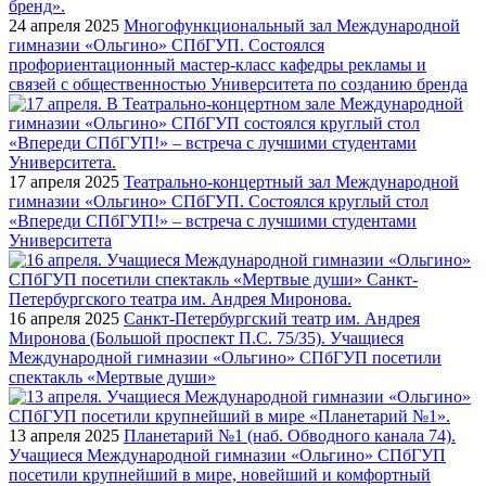
24 апреля 2025
Многофункциональный зал Международной
гимназии «Ольгино» СПбГУП. Состоялся
профориентационный мастер-класс кафедры рекламы и
связей с общественностью Университета по созданию бренда
17 апреля 2025
Театрально-концертный зал Международной
гимназии «Ольгино» СПбГУП. Состоялся круглый стол
«Впереди СПбГУП!» – встреча с лучшими студентами
Университета
16 апреля 2025
Санкт-Петербургский театр им. Андрея
Миронова (Большой проспект П.С. 75/35). Учащиеся
Международной гимназии «Ольгино» СПбГУП посетили
спектакль «Мертвые души»
13 апреля 2025
Планетарий №1 (наб. Обводного канала 74).
Учащиеся Международной гимназии «Ольгино» СПбГУП
посетили крупнейший в мире, новейший и комфортный