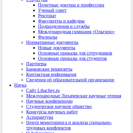
Почетные доктора и профессора
Ученый совет
Ректорат
Факультеты и кафедры
Подразделения и службы
Международная гимназия «Ольгино»
Филиалы
Нормативные документы
Новые документы
Основные приказы для сотрудников
Основные приказы для студентов
Партнеры
Банковские реквизиты
Контактная информация
Сведения об образовательной организации
Наука
Сайт Lihachev.ru
Международные Лихачевские научные чтения
Научные конференции
Студенческое научное общество
Конкурсы научных работ
Аспирантура
Центр мониторинга и анализа социально-
трудовых конфликтов