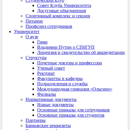
Студенческий клуб
Совет Клуба Университета
Досуговые объединения
Спортивный комплекс и секции
Питание
Профсоюз сотрудников
Университет
О вузе
Гимн
Владимир Путин о СПбГУП
Лицензия и свидетельство об аккредитации
Структура
Почетные доктора и профессора
Ученый совет
Ректорат
Факультеты и кафедры
Подразделения и службы
Международная гимназия «Ольгино»
Филиалы
Нормативные документы
Новые документы
Основные приказы для сотрудников
Основные приказы для студентов
Партнеры
Банковские реквизиты