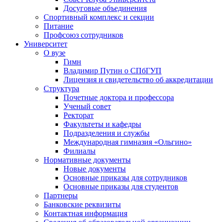
Досуговые объединения
Спортивный комплекс и секции
Питание
Профсоюз сотрудников
Университет
О вузе
Гимн
Владимир Путин о СПбГУП
Лицензия и свидетельство об аккредитации
Структура
Почетные доктора и профессора
Ученый совет
Ректорат
Факультеты и кафедры
Подразделения и службы
Международная гимназия «Ольгино»
Филиалы
Нормативные документы
Новые документы
Основные приказы для сотрудников
Основные приказы для студентов
Партнеры
Банковские реквизиты
Контактная информация