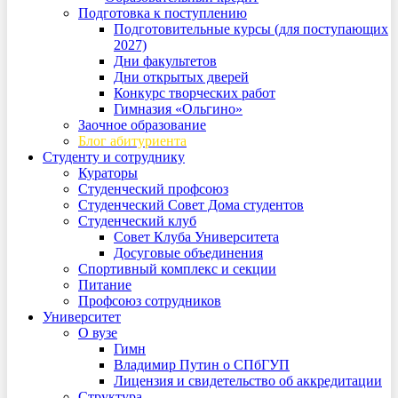
Подготовка к поступлению
Подготовительные курсы (для поступающих
2027)
Дни факультетов
Дни открытых дверей
Конкурс творческих работ
Гимназия «Ольгино»
Заочное образование
Блог абитуриента
Студенту и сотруднику
Кураторы
Студенческий профсоюз
Студенческий Совет Дома студентов
Студенческий клуб
Совет Клуба Университета
Досуговые объединения
Спортивный комплекс и секции
Питание
Профсоюз сотрудников
Университет
О вузе
Гимн
Владимир Путин о СПбГУП
Лицензия и свидетельство об аккредитации
Структура