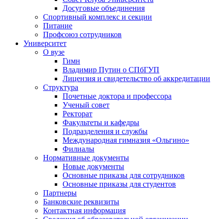
Досуговые объединения
Спортивный комплекс и секции
Питание
Профсоюз сотрудников
Университет
О вузе
Гимн
Владимир Путин о СПбГУП
Лицензия и свидетельство об аккредитации
Структура
Почетные доктора и профессора
Ученый совет
Ректорат
Факультеты и кафедры
Подразделения и службы
Международная гимназия «Ольгино»
Филиалы
Нормативные документы
Новые документы
Основные приказы для сотрудников
Основные приказы для студентов
Партнеры
Банковские реквизиты
Контактная информация