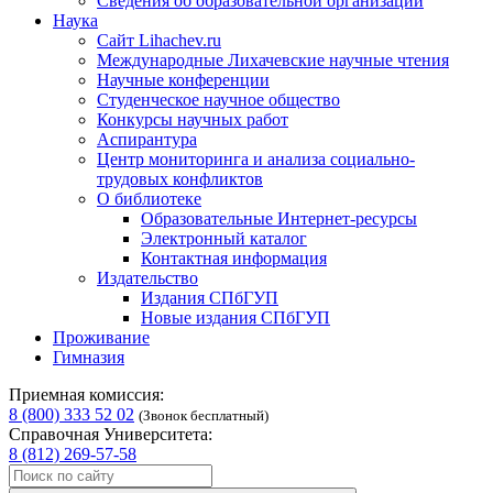
Сведения об образовательной организации
Наука
Сайт Lihachev.ru
Международные Лихачевские научные чтения
Научные конференции
Студенческое научное общество
Конкурсы научных работ
Аспирантура
Центр мониторинга и анализа социально-
трудовых конфликтов
О библиотеке
Образовательные Интернет-ресурсы
Электронный каталог
Контактная информация
Издательство
Издания СПбГУП
Новые издания СПбГУП
Проживание
Гимназия
Приемная комиссия:
8 (800) 333 52 02
(Звонок бесплатный)
Справочная Университета:
8 (812) 269-57-58