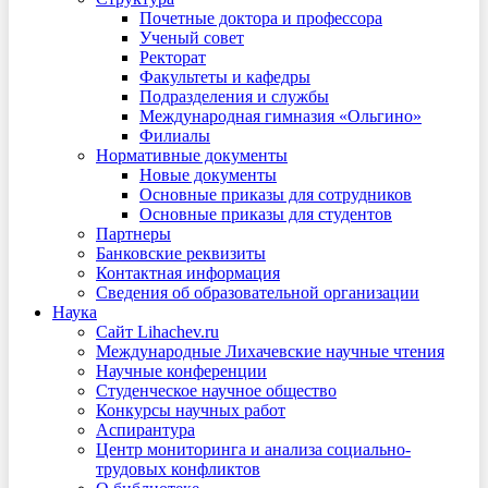
Почетные доктора и профессора
Ученый совет
Ректорат
Факультеты и кафедры
Подразделения и службы
Международная гимназия «Ольгино»
Филиалы
Нормативные документы
Новые документы
Основные приказы для сотрудников
Основные приказы для студентов
Партнеры
Банковские реквизиты
Контактная информация
Сведения об образовательной организации
Наука
Сайт Lihachev.ru
Международные Лихачевские научные чтения
Научные конференции
Студенческое научное общество
Конкурсы научных работ
Аспирантура
Центр мониторинга и анализа социально-
трудовых конфликтов