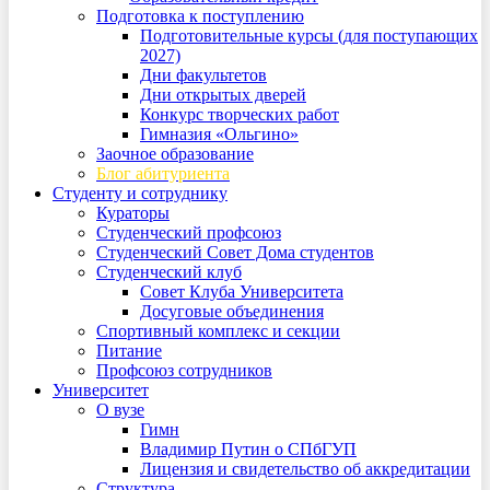
Подготовка к поступлению
Подготовительные курсы (для поступающих
2027)
Дни факультетов
Дни открытых дверей
Конкурс творческих работ
Гимназия «Ольгино»
Заочное образование
Блог абитуриента
Студенту и сотруднику
Кураторы
Студенческий профсоюз
Студенческий Совет Дома студентов
Студенческий клуб
Совет Клуба Университета
Досуговые объединения
Спортивный комплекс и секции
Питание
Профсоюз сотрудников
Университет
О вузе
Гимн
Владимир Путин о СПбГУП
Лицензия и свидетельство об аккредитации
Структура