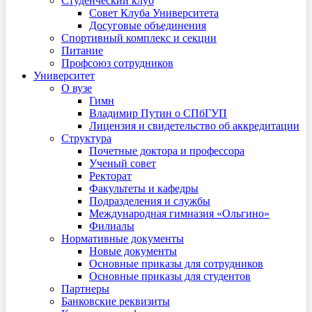
Студенческий клуб
Совет Клуба Университета
Досуговые объединения
Спортивный комплекс и секции
Питание
Профсоюз сотрудников
Университет
О вузе
Гимн
Владимир Путин о СПбГУП
Лицензия и свидетельство об аккредитации
Структура
Почетные доктора и профессора
Ученый совет
Ректорат
Факультеты и кафедры
Подразделения и службы
Международная гимназия «Ольгино»
Филиалы
Нормативные документы
Новые документы
Основные приказы для сотрудников
Основные приказы для студентов
Партнеры
Банковские реквизиты