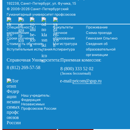
192238, Санкт-Петербург, ул. Фучика, 15
© 2006–2026 Санкт-Петербургский
Гуманитарный университет профсоюзов
Специальности /
Факультеты
Проживание
направления
Заочное
Схема проезда
Сроки обучения
образование
Гимназия Ольгино
Стоимость обучения
Магистратура
Сведения об
Вступительные испытания
Аспирантура
образовательной
организации
Справочная Университета:
Приемная комиссия:
8 (812) 269-57-58
8 (800) 333 52 02
(Звонок бесплатный)
pricom@gup.ru
e-mail:
Наш учредитель:
Федерация
Независимых
Профсоюзов России