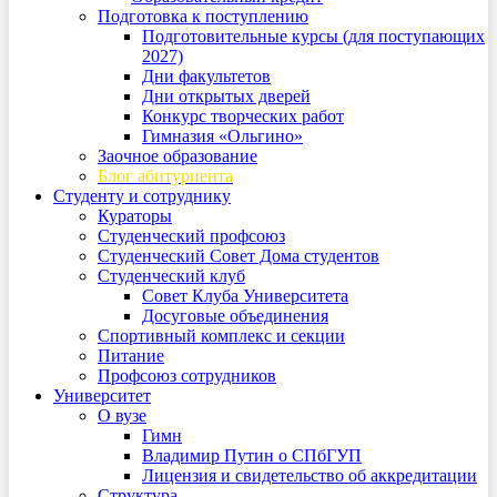
Подготовка к поступлению
Подготовительные курсы (для поступающих
2027)
Дни факультетов
Дни открытых дверей
Конкурс творческих работ
Гимназия «Ольгино»
Заочное образование
Блог абитуриента
Студенту и сотруднику
Кураторы
Студенческий профсоюз
Студенческий Совет Дома студентов
Студенческий клуб
Совет Клуба Университета
Досуговые объединения
Спортивный комплекс и секции
Питание
Профсоюз сотрудников
Университет
О вузе
Гимн
Владимир Путин о СПбГУП
Лицензия и свидетельство об аккредитации
Структура