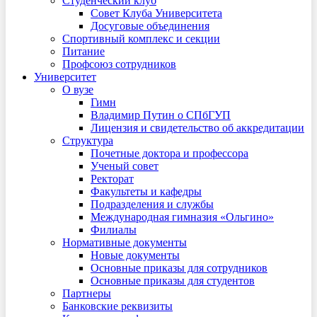
Студенческий клуб
Совет Клуба Университета
Досуговые объединения
Спортивный комплекс и секции
Питание
Профсоюз сотрудников
Университет
О вузе
Гимн
Владимир Путин о СПбГУП
Лицензия и свидетельство об аккредитации
Структура
Почетные доктора и профессора
Ученый совет
Ректорат
Факультеты и кафедры
Подразделения и службы
Международная гимназия «Ольгино»
Филиалы
Нормативные документы
Новые документы
Основные приказы для сотрудников
Основные приказы для студентов
Партнеры
Банковские реквизиты