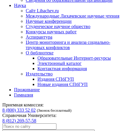
Сведения об образовательной организации
Наука
Сайт Lihachev.ru
Международные Лихачевские научные чтения
Научные конференции
Студенческое научное общество
Конкурсы научных работ
Аспирантура
Центр мониторинга и анализа социально-
трудовых конфликтов
О библиотеке
Образовательные Интернет-ресурсы
Электронный каталог
Контактная информация
Издательство
Издания СПбГУП
Новые издания СПбГУП
Проживание
Гимназия
Приемная комиссия:
8 (800) 333 52 02
(Звонок бесплатный)
Справочная Университета:
8 (812) 269-57-58