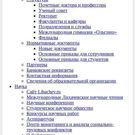
Почетные доктора и профессора
Ученый совет
Ректорат
Факультеты и кафедры
Подразделения и службы
Международная гимназия «Ольгино»
Филиалы
Нормативные документы
Новые документы
Основные приказы для сотрудников
Основные приказы для студентов
Партнеры
Банковские реквизиты
Контактная информация
Сведения об образовательной организации
Наука
Сайт Lihachev.ru
Международные Лихачевские научные чтения
Научные конференции
Студенческое научное общество
Конкурсы научных работ
Аспирантура
Центр мониторинга и анализа социально-
трудовых конфликтов