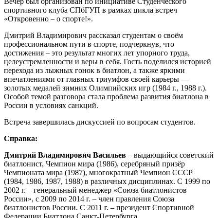
Вечер был организован по инициативе Студенческого
спортивного клуба СПбГУП в рамках цикла встреч
«Откровенно – о спорте!».
Дмитрий Владимирович рассказал студентам о своём
профессиональном пути в спорте, подчеркнув, что
достижения – это результат многих лет упорного труда,
целеустремленности и веры в себя. Гость поделился историей
перехода из лыжных гонок в биатлон, а также яркими
впечатлениями от главных триумфов своей карьеры —
золотых медалей зимних Олимпийских игр (1984 г., 1988 г.).
Особой темой разговора стала проблема развития биатлона в
России в условиях санкций.
Встреча завершилась дискуссией по вопросам студентов.
Справка:
Дмитрий Владимирович Васильев
– выдающийся советский
биатлонист, Чемпион мира (1986), серебряный призёр
Чемпионата мира (1987), многократный Чемпион СССР
(1984, 1986, 1987, 1988) в различных дисциплинах. С 1999 по
2002 г. – генеральный менеджер «Союза биатлонистов
России», с 2009 по 2014 г. – член правления Союза
биатлонистов России. С 2011 г. – президент Спортивной
Федерации Биатлона Санкт-Петербурга.