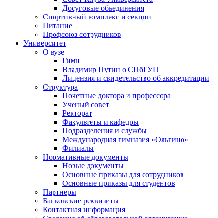
Досуговые объединения
Спортивный комплекс и секции
Питание
Профсоюз сотрудников
Университет
О вузе
Гимн
Владимир Путин о СПбГУП
Лицензия и свидетельство об аккредитации
Структура
Почетные доктора и профессора
Ученый совет
Ректорат
Факультеты и кафедры
Подразделения и службы
Международная гимназия «Ольгино»
Филиалы
Нормативные документы
Новые документы
Основные приказы для сотрудников
Основные приказы для студентов
Партнеры
Банковские реквизиты
Контактная информация