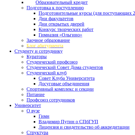
Образовательный кредит
Подготовка к поступлению
Подготовительные курсы (для поступающих 2
Дни факультетов
Дни открытых дверей
Конкурс творческих работ
Гимназия «Ольгино»
Заочное образование
Блог абитуриента
Студенту и сотруднику
Кураторы
Студенческий профсоюз
Студенческий Совет Дома студентов
Студенческий клуб
Совет Клуба Университета
Досуговые объединения
Спортивный комплекс и секции
Питание
Профсоюз сотрудников
Университет
О вузе
Гимн
Владимир Путин о СПбГУП
Лицензия и свидетельство об аккредитации
Структура