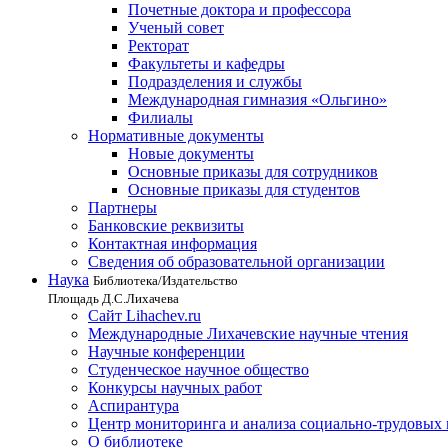
Почетные доктора и профессора
Ученый совет
Ректорат
Факультеты и кафедры
Подразделения и службы
Международная гимназия «Ольгино»
Филиалы
Нормативные документы
Новые документы
Основные приказы для сотрудников
Основные приказы для студентов
Партнеры
Банковские реквизиты
Контактная информация
Сведения об образовательной организации
Наука
Библиотека/Издательство
Площадь Д.С.Лихачева
Сайт Lihachev.ru
Международные Лихачевские научные чтения
Научные конференции
Студенческое научное общество
Конкурсы научных работ
Аспирантура
Центр мониторинга и анализа социально-трудовых
О библиотеке