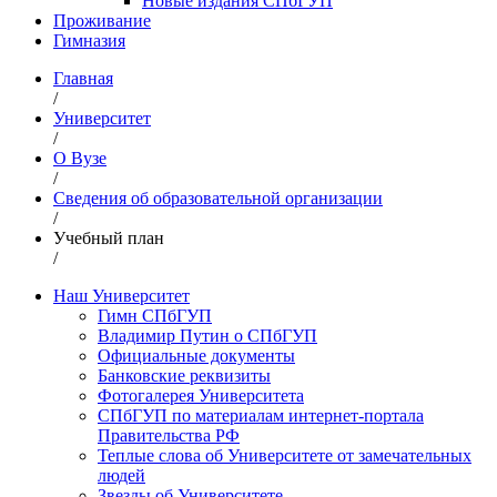
Новые издания СПбГУП
Проживание
Гимназия
Главная
/
Университет
/
О Вузе
/
Сведения об образовательной организации
/
Учебный план
/
Наш Университет
Гимн СПбГУП
Владимир Путин о СПбГУП
Официальные документы
Банковские реквизиты
Фотогалерея Университета
СПбГУП по материалам интернет-портала
Правительства РФ
Теплые слова об Университете от замечательных
людей
Звезды об Университете