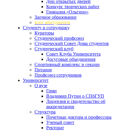
Дни открытых дверей
Конкурс творческих работ
Гимназия «Ольгино»
Заочное образование
Блог абитуриента
Студенту и сотруднику
Кураторы
Студенческий профсоюз
Студенческий Совет Дома студентов
Студенческий клуб
Совет Клуба Университета
Досуговые объединения
Спортивный комплекс и секции
Питание
Профсоюз сотрудников
Университет
О вузе
Гимн
Владимир Путин о СПбГУП
Лицензия и свидетельство об
аккредитации
Структура
Почетные доктора и профессора
Ученый совет
Ректорат