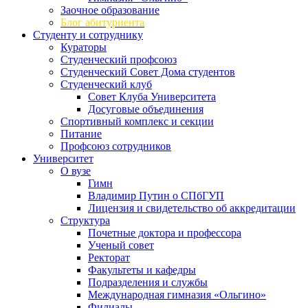
Заочное образование
Блог абитуриента
Студенту и сотруднику
Кураторы
Студенческий профсоюз
Студенческий Совет Дома студентов
Студенческий клуб
Совет Клуба Университета
Досуговые объединения
Спортивный комплекс и секции
Питание
Профсоюз сотрудников
Университет
О вузе
Гимн
Владимир Путин о СПбГУП
Лицензия и свидетельство об аккредитации
Структура
Почетные доктора и профессора
Ученый совет
Ректорат
Факультеты и кафедры
Подразделения и службы
Международная гимназия «Ольгино»
Филиалы