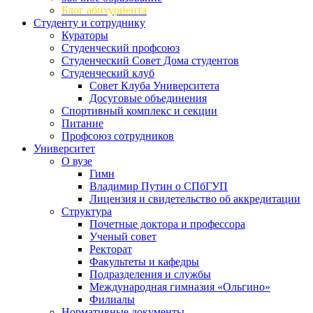
Блог абитуриента
Студенту и сотруднику
Кураторы
Студенческий профсоюз
Студенческий Совет Дома студентов
Студенческий клуб
Совет Клуба Университета
Досуговые объединения
Спортивный комплекс и секции
Питание
Профсоюз сотрудников
Университет
О вузе
Гимн
Владимир Путин о СПбГУП
Лицензия и свидетельство об аккредитации
Структура
Почетные доктора и профессора
Ученый совет
Ректорат
Факультеты и кафедры
Подразделения и службы
Международная гимназия «Ольгино»
Филиалы
Нормативные документы