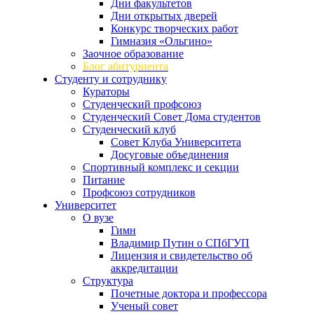
Дни факультетов
Дни открытых дверей
Конкурс творческих работ
Гимназия «Ольгино»
Заочное образование
Блог абитуриента
Студенту и сотруднику
Кураторы
Студенческий профсоюз
Студенческий Совет Дома студентов
Студенческий клуб
Совет Клуба Университета
Досуговые объединения
Спортивный комплекс и секции
Питание
Профсоюз сотрудников
Университет
О вузе
Гимн
Владимир Путин о СПбГУП
Лицензия и свидетельство об
аккредитации
Структура
Почетные доктора и профессора
Ученый совет