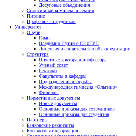
Досуговые объединения
Спортивный комплекс и секции
Питание
Профсоюз сотрудников
Университет
О вузе
Гимн
Владимир Путин о СПбГУП
Лицензия и свидетельство об аккредитации
Структура
Почетные доктора и профессора
Ученый совет
Ректорат
Факультеты и кафедры
Подразделения и службы
Международная гимназия «Ольгино»
Филиалы
Нормативные документы
Новые документы
Основные приказы для сотрудников
Основные приказы для студентов
Партнеры
Банковские реквизиты
Контактная информация