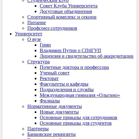
Студенческий клуб
Совет Клуба Университета
Досуговые объединения
Спортивный комплекс и секции
Питание
Профсоюз сотрудников
Университет
О вузе
Гимн
Владимир Путин о СПбГУП
Лицензия и свидетельство об аккредитации
Структура
Почетные доктора и профессора
Ученый совет
Ректорат
Факультеты и кафедры
Подразделения и службы
Международная гимназия «Ольгино»
Филиалы
Нормативные документы
Новые документы
Основные приказы для сотрудников
Основные приказы для студентов
Партнеры
Банковские реквизиты