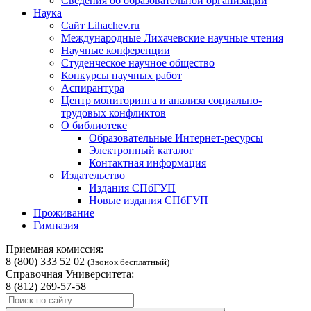
Сведения об образовательной организации
Наука
Сайт Lihachev.ru
Международные Лихачевские научные чтения
Научные конференции
Студенческое научное общество
Конкурсы научных работ
Аспирантура
Центр мониторинга и анализа социально-
трудовых конфликтов
О библиотеке
Образовательные Интернет-ресурсы
Электронный каталог
Контактная информация
Издательство
Издания СПбГУП
Новые издания СПбГУП
Проживание
Гимназия
Приемная комиссия:
8 (800) 333 52 02
(Звонок бесплатный)
Справочная Университета:
8 (812) 269-57-58