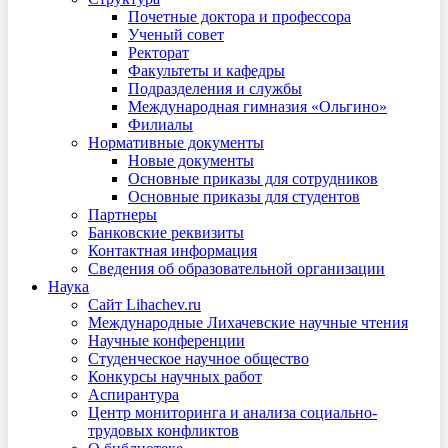
Почетные доктора и профессора
Ученый совет
Ректорат
Факультеты и кафедры
Подразделения и службы
Международная гимназия «Ольгино»
Филиалы
Нормативные документы
Новые документы
Основные приказы для сотрудников
Основные приказы для студентов
Партнеры
Банковские реквизиты
Контактная информация
Сведения об образовательной организации
Наука
Сайт Lihachev.ru
Международные Лихачевские научные чтения
Научные конференции
Студенческое научное общество
Конкурсы научных работ
Аспирантура
Центр мониторинга и анализа социально-
трудовых конфликтов