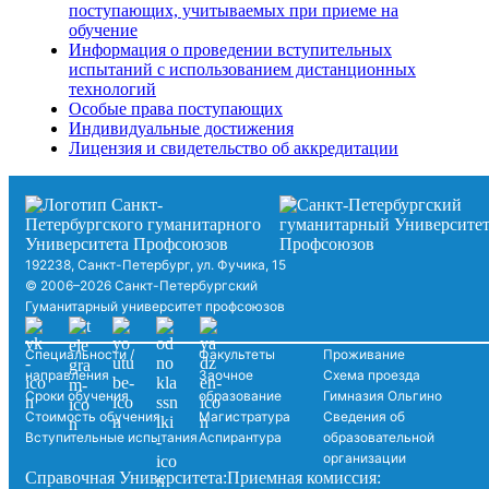
поступающих, учитываемых при приеме на
обучение
Информация о проведении вступительных
испытаний с использованием дистанционных
технологий
Особые права поступающих
Индивидуальные достижения
Лицензия и свидетельство об аккредитации
192238, Санкт-Петербург, ул. Фучика, 15
© 2006–2026 Санкт-Петербургский
Гуманитарный университет профсоюзов
Специальности /
Факультеты
Проживание
направления
Заочное
Схема проезда
Сроки обучения
образование
Гимназия Ольгино
Стоимость обучения
Магистратура
Сведения об
Вступительные испытания
Аспирантура
образовательной
организации
Справочная Университета:
Приемная комиссия: