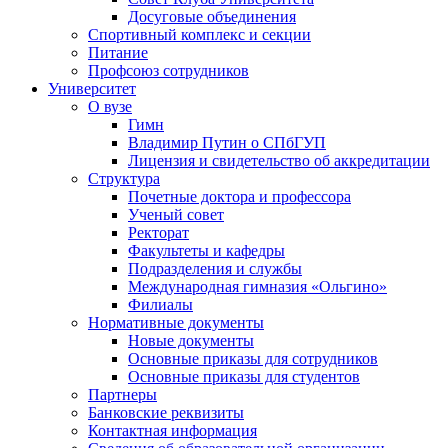
Досуговые объединения
Спортивный комплекс и секции
Питание
Профсоюз сотрудников
Университет
О вузе
Гимн
Владимир Путин о СПбГУП
Лицензия и свидетельство об аккредитации
Структура
Почетные доктора и профессора
Ученый совет
Ректорат
Факультеты и кафедры
Подразделения и службы
Международная гимназия «Ольгино»
Филиалы
Нормативные документы
Новые документы
Основные приказы для сотрудников
Основные приказы для студентов
Партнеры
Банковские реквизиты
Контактная информация