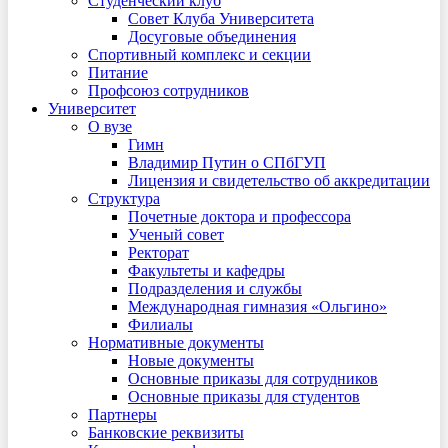
Студенческий клуб
Совет Клуба Университета
Досуговые объединения
Спортивный комплекс и секции
Питание
Профсоюз сотрудников
Университет
О вузе
Гимн
Владимир Путин о СПбГУП
Лицензия и свидетельство об аккредитации
Структура
Почетные доктора и профессора
Ученый совет
Ректорат
Факультеты и кафедры
Подразделения и службы
Международная гимназия «Ольгино»
Филиалы
Нормативные документы
Новые документы
Основные приказы для сотрудников
Основные приказы для студентов
Партнеры
Банковские реквизиты