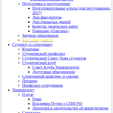
Подготовка к поступлению
Подготовительные курсы (для поступающих
2027)
Дни факультетов
Дни открытых дверей
Конкурс творческих работ
Гимназия «Ольгино»
Заочное образование
Блог абитуриента
Студенту и сотруднику
Кураторы
Студенческий профсоюз
Студенческий Совет Дома студентов
Студенческий клуб
Совет Клуба Университета
Досуговые объединения
Спортивный комплекс и секции
Питание
Профсоюз сотрудников
Университет
О вузе
Гимн
Владимир Путин о СПбГУП
Лицензия и свидетельство об аккредитации
Структура