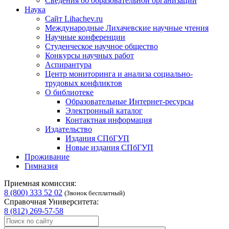
Сведения об образовательной организации
Наука
Сайт Lihachev.ru
Международные Лихачевские научные чтения
Научные конференции
Студенческое научное общество
Конкурсы научных работ
Аспирантура
Центр мониторинга и анализа социально-
трудовых конфликтов
О библиотеке
Образовательные Интернет-ресурсы
Электронный каталог
Контактная информация
Издательство
Издания СПбГУП
Новые издания СПбГУП
Проживание
Гимназия
Приемная комиссия:
8 (800) 333 52 02
(Звонок бесплатный)
Справочная Университета:
8 (812) 269-57-58