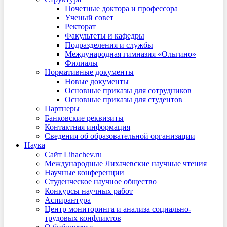
Почетные доктора и профессора
Ученый совет
Ректорат
Факультеты и кафедры
Подразделения и службы
Международная гимназия «Ольгино»
Филиалы
Нормативные документы
Новые документы
Основные приказы для сотрудников
Основные приказы для студентов
Партнеры
Банковские реквизиты
Контактная информация
Сведения об образовательной организации
Наука
Сайт Lihachev.ru
Международные Лихачевские научные чтения
Научные конференции
Студенческое научное общество
Конкурсы научных работ
Аспирантура
Центр мониторинга и анализа социально-
трудовых конфликтов