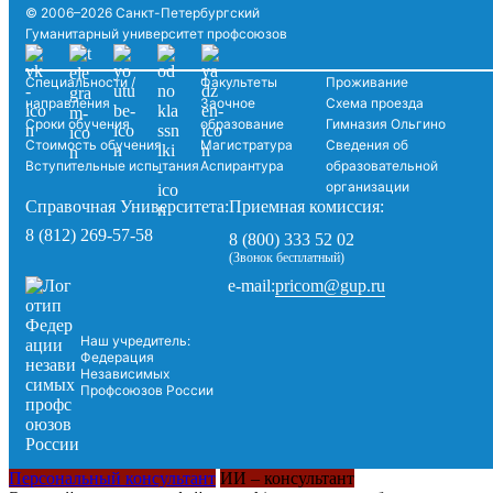
© 2006–2026 Санкт-Петербургский
Гуманитарный университет профсоюзов
Специальности /
Факультеты
Проживание
направления
Заочное
Схема проезда
Сроки обучения
образование
Гимназия Ольгино
Стоимость обучения
Магистратура
Сведения об
Вступительные испытания
Аспирантура
образовательной
организации
Справочная Университета:
Приемная комиссия:
8 (812) 269-57-58
8 (800) 333 52 02
(Звонок бесплатный)
pricom@gup.ru
e-mail:
Наш учредитель:
Федерация
Независимых
Профсоюзов России
Персональный консультант
ИИ – консультант