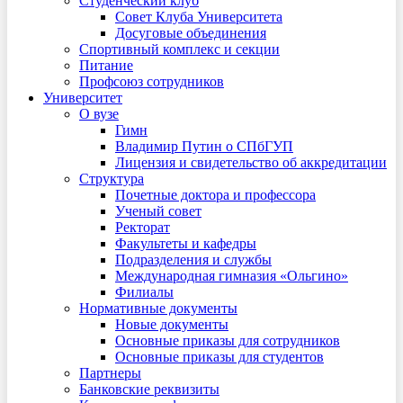
Студенческий клуб
Совет Клуба Университета
Досуговые объединения
Спортивный комплекс и секции
Питание
Профсоюз сотрудников
Университет
О вузе
Гимн
Владимир Путин о СПбГУП
Лицензия и свидетельство об аккредитации
Структура
Почетные доктора и профессора
Ученый совет
Ректорат
Факультеты и кафедры
Подразделения и службы
Международная гимназия «Ольгино»
Филиалы
Нормативные документы
Новые документы
Основные приказы для сотрудников
Основные приказы для студентов
Партнеры
Банковские реквизиты