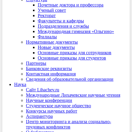
Почетные доктора и профессора
Ученый совет
Ректорат
Факультеты и кафедры
Подразделения и службы
Международная гимназия «Ольгино»
Филиалы
Нормативные документы
Новые документы
Основные приказы для сотрудников
Основные приказы для студентов
Партнеры
Банковские реквизиты
Контактная информация
Сведения об образовательной организации
Наука
Сайт Lihachev.ru
Международные Лихачевские научные чтения
Научные конференции
Студенческое научное общество
Конкурсы научных работ
Аспирантура
Центр мониторинга и анализа социально-
трудовых конфликтов