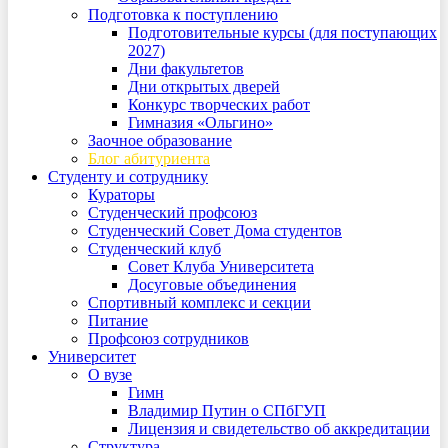
Подготовка к поступлению
Подготовительные курсы (для поступающих
2027)
Дни факультетов
Дни открытых дверей
Конкурс творческих работ
Гимназия «Ольгино»
Заочное образование
Блог абитуриента
Студенту и сотруднику
Кураторы
Студенческий профсоюз
Студенческий Совет Дома студентов
Студенческий клуб
Совет Клуба Университета
Досуговые объединения
Спортивный комплекс и секции
Питание
Профсоюз сотрудников
Университет
О вузе
Гимн
Владимир Путин о СПбГУП
Лицензия и свидетельство об аккредитации
Структура