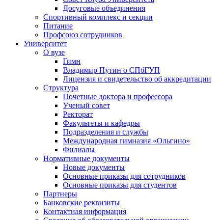
Досуговые объединения
Спортивный комплекс и секции
Питание
Профсоюз сотрудников
Университет
О вузе
Гимн
Владимир Путин о СПбГУП
Лицензия и свидетельство об аккредитации
Структура
Почетные доктора и профессора
Ученый совет
Ректорат
Факультеты и кафедры
Подразделения и службы
Международная гимназия «Ольгино»
Филиалы
Нормативные документы
Новые документы
Основные приказы для сотрудников
Основные приказы для студентов
Партнеры
Банковские реквизиты
Контактная информация