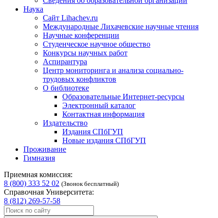
Сведения об образовательной организации
Наука
Сайт Lihachev.ru
Международные Лихачевские научные чтения
Научные конференции
Студенческое научное общество
Конкурсы научных работ
Аспирантура
Центр мониторинга и анализа социально-
трудовых конфликтов
О библиотеке
Образовательные Интернет-ресурсы
Электронный каталог
Контактная информация
Издательство
Издания СПбГУП
Новые издания СПбГУП
Проживание
Гимназия
Приемная комиссия:
8 (800) 333 52 02
(Звонок бесплатный)
Справочная Университета:
8 (812) 269-57-58