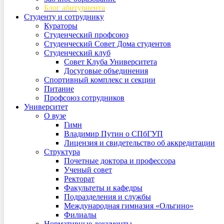
Блог абитуриента
Студенту и сотруднику
Кураторы
Студенческий профсоюз
Студенческий Совет Дома студентов
Студенческий клуб
Совет Клуба Университета
Досуговые объединения
Спортивный комплекс и секции
Питание
Профсоюз сотрудников
Университет
О вузе
Гимн
Владимир Путин о СПбГУП
Лицензия и свидетельство об аккредитации
Структура
Почетные доктора и профессора
Ученый совет
Ректорат
Факультеты и кафедры
Подразделения и службы
Международная гимназия «Ольгино»
Филиалы
Нормативные документы