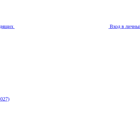
идящих
Вход в личны
027)