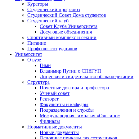
Кураторы
Студенческий профсоюз
Студенческий Совет Дома студентов
Студенческий клуб
Совет Клуба Университета
Досуговые объединения
Спортивный комплекс и секции
Питание
Профсоюз сотрудников
Университет
О вузе
Гимн
Владимир Путин о СПбГУП
Лицензия и свидетельство об аккредитации
Структура
Почетные доктора и профессора
Ученый совет
Ректорат
Факультеты и кафедры
Подразделения и службы
Международная гимназия «Ольгино»
Филиалы
Нормативные документы
Новые документы
Основные приказы для сотрудников