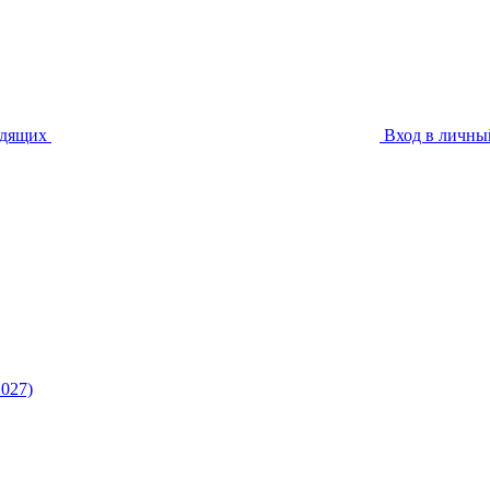
идящих
Вход в личны
027)