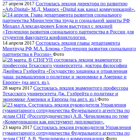
27 апреля 2017
Состоялась лекция директора по развитию
«Arb.Digital» М.Д. Маврех «Digital как канал коммуникаций».
14 апреля 2017
Состоялась лекция главы департамента
Минтруда РФ М.А. Блюма «Тенденции развития социального
партнерства в России»
Фото
28 марта 2017
Состоялась лекция знаменитого профессора
Техасского университета Дж. Гэлбрейта о политике и
экономике Америки и Европы (на англ. яз.)
Фото
23 марта 2017
Состоялась лекция руководителя Управления
гуманитарного сотрудничества Федерального агентства по
делам СНГ А.В. Чичилимова о коммуникациях
Фото