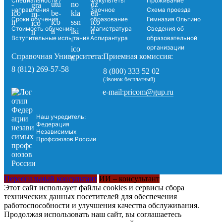
Специальности /
Факультеты
Проживание
направления
Заочное
Схема проезда
Сроки обучения
образование
Гимназия Ольгино
Стоимость обучения
Магистратура
Сведения об
Вступительные испытания
Аспирантура
образовательной
организации
Справочная Университета:
Приемная комиссия:
8 (812) 269-57-58
8 (800) 333 52 02
(Звонок бесплатный)
pricom@gup.ru
e-mail:
Наш учредитель:
Федерация
Независимых
Профсоюзов России
Персональный консультант
ИИ – консультант
Этот сайт использует файлы cookies и сервисы сбора
технических данных посетителей для обеспечения
работоспособности и улучшения качества обслуживания.
Продолжая использовать наш сайт, вы соглашаетесь