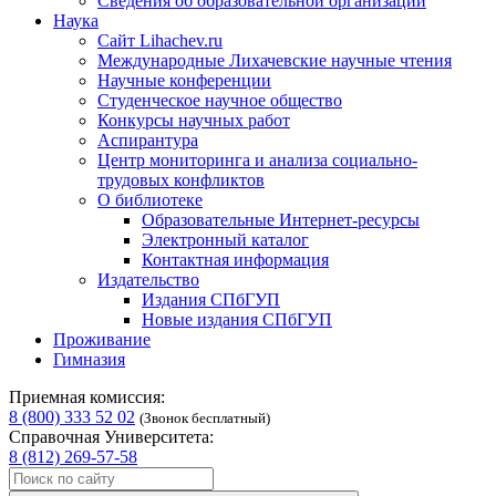
Сведения об образовательной организации
Наука
Сайт Lihachev.ru
Международные Лихачевские научные чтения
Научные конференции
Студенческое научное общество
Конкурсы научных работ
Аспирантура
Центр мониторинга и анализа социально-
трудовых конфликтов
О библиотеке
Образовательные Интернет-ресурсы
Электронный каталог
Контактная информация
Издательство
Издания СПбГУП
Новые издания СПбГУП
Проживание
Гимназия
Приемная комиссия:
8 (800) 333 52 02
(Звонок бесплатный)
Справочная Университета:
8 (812) 269-57-58