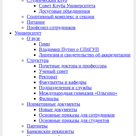
Студенческий клуб
Совет Клуба Университета
Досуговые объединения
Спортивный комплекс и секции
Питание
Профсоюз сотрудников
Университет
О вузе
Гимн
Владимир Путин о СПбГУП
Лицензия и свидетельство об аккредитации
Структура
Почетные доктора и профессора
Ученый совет
Ректорат
Факультеты и кафедры
Подразделения и службы
Международная гимназия «Ольгино»
Филиалы
Нормативные документы
Новые документы
Основные приказы для сотрудников
Основные приказы для студентов
Партнеры
Банковские реквизиты