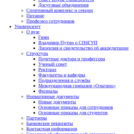
Досуговые объединения
Спортивный комплекс и секции
Питание
Профсоюз сотрудников
Университет
О вузе
Гимн
Владимир Путин о СПбГУП
Лицензия и свидетельство об аккредитации
Структура
Почетные доктора и профессора
Ученый совет
Ректорат
Факультеты и кафедры
Подразделения и службы
Международная гимназия «Ольгино»
Филиалы
Нормативные документы
Новые документы
Основные приказы для сотрудников
Основные приказы для студентов
Партнеры
Банковские реквизиты
Контактная информация