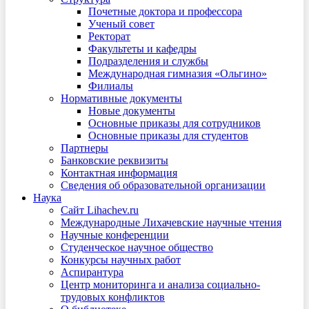
Почетные доктора и профессора
Ученый совет
Ректорат
Факультеты и кафедры
Подразделения и службы
Международная гимназия «Ольгино»
Филиалы
Нормативные документы
Новые документы
Основные приказы для сотрудников
Основные приказы для студентов
Партнеры
Банковские реквизиты
Контактная информация
Сведения об образовательной организации
Наука
Сайт Lihachev.ru
Международные Лихачевские научные чтения
Научные конференции
Студенческое научное общество
Конкурсы научных работ
Аспирантура
Центр мониторинга и анализа социально-
трудовых конфликтов