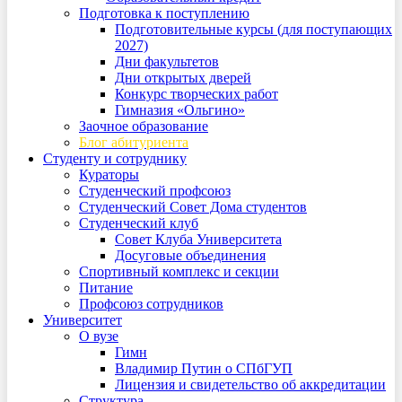
Подготовка к поступлению
Подготовительные курсы (для поступающих
2027)
Дни факультетов
Дни открытых дверей
Конкурс творческих работ
Гимназия «Ольгино»
Заочное образование
Блог абитуриента
Студенту и сотруднику
Кураторы
Студенческий профсоюз
Студенческий Совет Дома студентов
Студенческий клуб
Совет Клуба Университета
Досуговые объединения
Спортивный комплекс и секции
Питание
Профсоюз сотрудников
Университет
О вузе
Гимн
Владимир Путин о СПбГУП
Лицензия и свидетельство об аккредитации
Структура