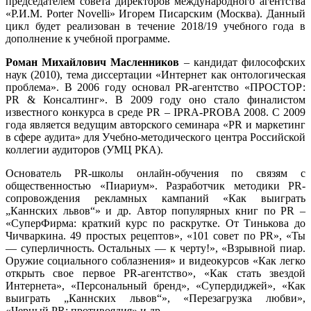
председателем совета директоров международного агентства
«Р.И.М. Porter Novelli» Игорем Писарским (Москва). Данный
цикл будет реализован в течение 2018/19 учебного года в
дополнение к учебной программе.
Роман Михайлович Масленников
– кандидат философских
наук (2010), тема диссертации «Интернет как онтологическая
проблема». В 2006 году основал PR-агентство «ПРОСТОР:
PR & Консалтинг». В 2009 году оно стало финалистом
известного конкурса в среде PR – IPRA-PROBA 2008. C 2009
года является ведущим авторского семинара «PR и маркетинг
в сфере аудита» для Учебно-методического центра Российской
коллегии аудиторов (УМЦ РКА).
Основатель PR-школы онлайн-обучения по связям с
общественностью «Пиариум». Разработчик методики PR-
сопровождения рекламных кампаний «Как выиграть
„Каннских львов“» и др. Автор популярных книг по PR –
«СуперФирма: краткий курс по раскрутке. От Тинькова до
Чичваркина. 49 простых рецептов», «101 совет по PR», «Ты
— суперличность. Остальных — к черту!», «Взрывной пиар.
Оружие социального соблазнения» и видеокурсов «Как легко
открыть свое первое PR-агентство», «Как стать звездой
Интернета», «Персональный бренд», «Супердиджей», «Как
выиграть „Каннских львов“», «Перезагрузка любви»,
«Черный PR: противоядия» и др.