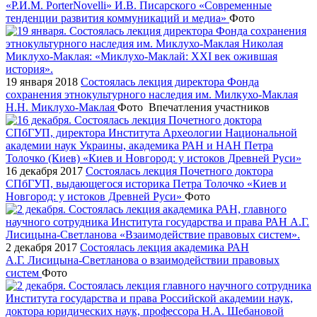
«Р.И.М. PorterNovelli» И.В. Писарского «Современные
тенденции развития коммуникаций и медиа»
Фото
19 января 2018
Состоялась лекция директора Фонда
сохранения этнокультурного наследия им. Милкухо-Маклая
Н.Н. Миклухо-Маклая
Фото
Впечатления участников
16 декабря 2017
Состоялась лекция Почетного доктора
СПбГУП, выдающегося историка Петра Толочко «Киев и
Новгород: у истоков Древней Руси»
Фото
2 декабря 2017
Состоялась лекция академика РАН
А.Г. Лисицына-Светланова о взаимодействии правовых
систем
Фото