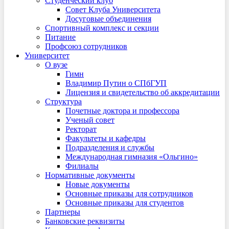
Студенческий клуб
Совет Клуба Университета
Досуговые объединения
Спортивный комплекс и секции
Питание
Профсоюз сотрудников
Университет
О вузе
Гимн
Владимир Путин о СПбГУП
Лицензия и свидетельство об аккредитации
Структура
Почетные доктора и профессора
Ученый совет
Ректорат
Факультеты и кафедры
Подразделения и службы
Международная гимназия «Ольгино»
Филиалы
Нормативные документы
Новые документы
Основные приказы для сотрудников
Основные приказы для студентов
Партнеры
Банковские реквизиты