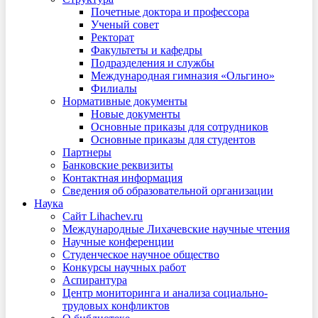
Почетные доктора и профессора
Ученый совет
Ректорат
Факультеты и кафедры
Подразделения и службы
Международная гимназия «Ольгино»
Филиалы
Нормативные документы
Новые документы
Основные приказы для сотрудников
Основные приказы для студентов
Партнеры
Банковские реквизиты
Контактная информация
Сведения об образовательной организации
Наука
Сайт Lihachev.ru
Международные Лихачевские научные чтения
Научные конференции
Студенческое научное общество
Конкурсы научных работ
Аспирантура
Центр мониторинга и анализа социально-
трудовых конфликтов