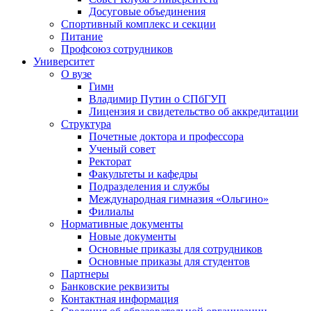
Досуговые объединения
Спортивный комплекс и секции
Питание
Профсоюз сотрудников
Университет
О вузе
Гимн
Владимир Путин о СПбГУП
Лицензия и свидетельство об аккредитации
Структура
Почетные доктора и профессора
Ученый совет
Ректорат
Факультеты и кафедры
Подразделения и службы
Международная гимназия «Ольгино»
Филиалы
Нормативные документы
Новые документы
Основные приказы для сотрудников
Основные приказы для студентов
Партнеры
Банковские реквизиты
Контактная информация