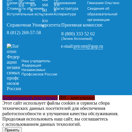
Сроки обучения
образование
Гимназия Ольгино
Стоимость обучения
Магистратура
Сведения об
Вступительные испытания
Аспирантура
образовательной
организации
Справочная Университета:
Приемная комиссия:
8 (812) 269-57-58
8 (800) 333 52 02
(Звонок бесплатный)
pricom@gup.ru
e-mail:
Наш учредитель:
Федерация
Независимых
Профсоюзов России
Персональный консультант
ИИ – консультант
Этот сайт использует файлы cookies и сервисы сбора
технических данных посетителей для обеспечения
работоспособности и улучшения качества обслуживания.
Продолжая использовать наш сайт, вы соглашаетесь
с использованием данных технологий.
Принять