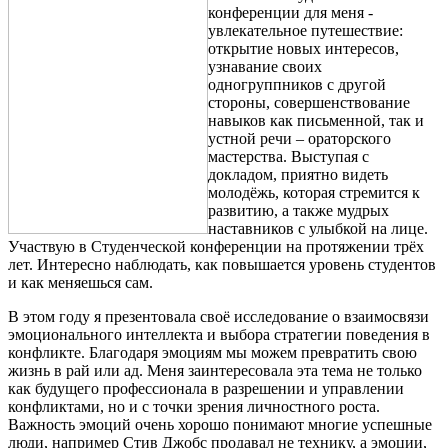
конференции для меня -
увлекательное путешествие:
открытие новых интересов,
узнавание своих
одногруппников с другой
стороны, совершенствование
навыков как письменной, так и
устной речи – ораторского
мастерства. Выступая с
докладом, приятно видеть
молодёжь, которая стремится к
развитию, а также мудрых
наставников с улыбкой на лице.
Участвую в Студенческой конференции на протяжении трёх
лет. Интересно наблюдать, как повышается уровень студентов
и как меняешься сам.
В этом году я презентовала своё исследование о взаимосвязи
эмоционального интеллекта и выбора стратегии поведения в
конфликте. Благодаря эмоциям мы можем превратить свою
жизнь в рай или ад. Меня заинтересовала эта тема не только
как будущего профессионала в разрешении и управлении
конфликтами, но и с точки зрения личностного роста.
Важность эмоций очень хорошо понимают многие успешные
люди, например Стив Джобс продавал не технику, а эмоции,