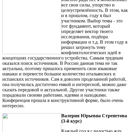
все свои силы, упорство и
целеустремлённость. В этом, как
и в прошлом, году я был
участником. Выбор темы - это
тот фундамент, который
определяет вектор твоего
исследования, подбора
информации и т.д. В этом году я
решил затронуть тему
конфликтологических идей в
концепциях государственного устройства. Самым трудным
оказался поиск источников. В России данная тема не так
актуальна, поэтому пришлось применить свои языковые
навыки и перевести большое количество итальянских и
испанских источников. Сам я доволен проделанной работой,
она получилась достаточно емкой и интересной, можно даже
сказать передовой и актуальной. Другие участники также
порадовали своими работами, идеями и находками.
Конференция прошла в конструктивной форме, было очень
интересно.
Валерия Юрьевна
Стрепетова
(3-й курс)
Каждый год я с радостью жду