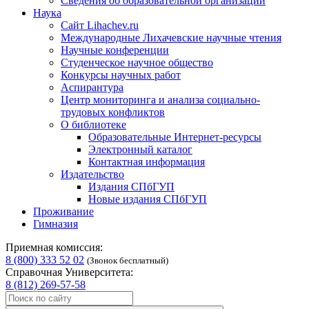
Сведения об образовательной организации
Наука
Сайт Lihachev.ru
Международные Лихачевские научные чтения
Научные конференции
Студенческое научное общество
Конкурсы научных работ
Аспирантура
Центр мониторинга и анализа социально-
трудовых конфликтов
О библиотеке
Образовательные Интернет-ресурсы
Электронный каталог
Контактная информация
Издательство
Издания СПбГУП
Новые издания СПбГУП
Проживание
Гимназия
Приемная комиссия:
8 (800) 333 52 02
(Звонок бесплатный)
Справочная Университета:
8 (812) 269-57-58