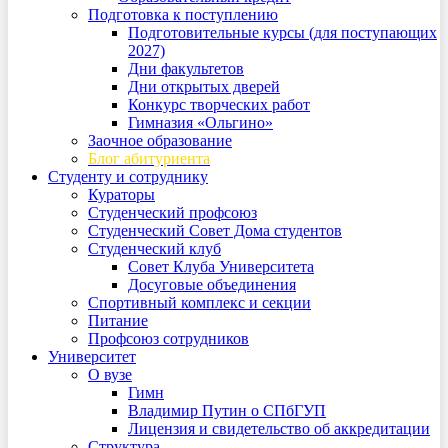
Подготовка к поступлению
Подготовительные курсы (для поступающих
2027)
Дни факультетов
Дни открытых дверей
Конкурс творческих работ
Гимназия «Ольгино»
Заочное образование
Блог абитуриента
Студенту и сотруднику
Кураторы
Студенческий профсоюз
Студенческий Совет Дома студентов
Студенческий клуб
Совет Клуба Университета
Досуговые объединения
Спортивный комплекс и секции
Питание
Профсоюз сотрудников
Университет
О вузе
Гимн
Владимир Путин о СПбГУП
Лицензия и свидетельство об аккредитации
Структура