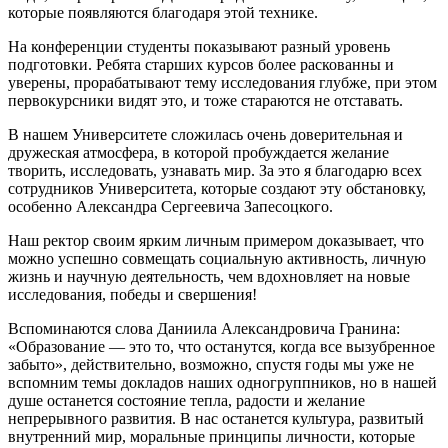
которые появляются благодаря этой технике.
На конференции студенты показывают разный уровень
подготовки. Ребята старших курсов более раскованны и
уверены, прорабатывают тему исследования глубже, при этом
первокурсники видят это, и тоже стараются не отставать.
В нашем Университете сложилась очень доверительная и
дружеская атмосфера, в которой пробуждается желание
творить, исследовать, узнавать мир. За это я благодарю всех
сотрудников Университета, которые создают эту обстановку,
особенно Александра Сергеевича Запесоцкого.
Наш ректор своим ярким личным примером доказывает, что
можно успешно совмещать социальную активность, личную
жизнь и научную деятельность, чем вдохновляет на новые
исследования, победы и свершения!
Вспоминаются слова Даниила Александровича Гранина:
«Образование — это то, что останутся, когда все вызубренное
забыто», действительно, возможно, спустя годы мы уже не
вспомним темы докладов наших одногруппников, но в нашей
душе останется состояние тепла, радости и желание
непрерывного развития. В нас останется культура, развитый
внутренний мир, моральные принципы личности, которые