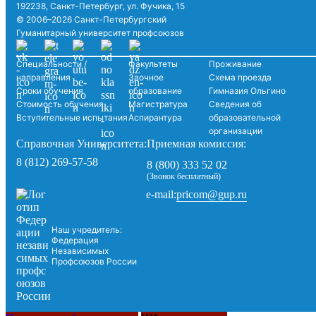
192238, Санкт-Петербург, ул. Фучика, 15
© 2006–2026 Санкт-Петербургский
Гуманитарный университет профсоюзов
Специальности /
Факультеты
Проживание
направления
Заочное
Схема проезда
Сроки обучения
образование
Гимназия Ольгино
Стоимость обучения
Магистратура
Сведения об
Вступительные испытания
Аспирантура
образовательной
организации
Справочная Университета:
Приемная комиссия:
8 (812) 269-57-58
8 (800) 333 52 02
(Звонок бесплатный)
pricom@gup.ru
e-mail:
Наш учредитель:
Федерация
Независимых
Профсоюзов России