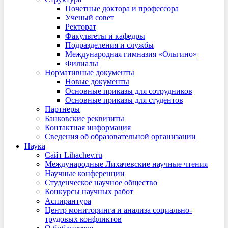
Почетные доктора и профессора
Ученый совет
Ректорат
Факультеты и кафедры
Подразделения и службы
Международная гимназия «Ольгино»
Филиалы
Нормативные документы
Новые документы
Основные приказы для сотрудников
Основные приказы для студентов
Партнеры
Банковские реквизиты
Контактная информация
Сведения об образовательной организации
Наука
Сайт Lihachev.ru
Международные Лихачевские научные чтения
Научные конференции
Студенческое научное общество
Конкурсы научных работ
Аспирантура
Центр мониторинга и анализа социально-
трудовых конфликтов