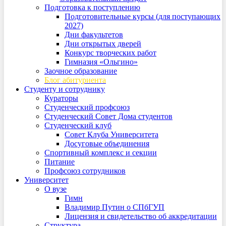
Подготовка к поступлению
Подготовительные курсы (для поступающих
2027)
Дни факультетов
Дни открытых дверей
Конкурс творческих работ
Гимназия «Ольгино»
Заочное образование
Блог абитуриента
Студенту и сотруднику
Кураторы
Студенческий профсоюз
Студенческий Совет Дома студентов
Студенческий клуб
Совет Клуба Университета
Досуговые объединения
Спортивный комплекс и секции
Питание
Профсоюз сотрудников
Университет
О вузе
Гимн
Владимир Путин о СПбГУП
Лицензия и свидетельство об аккредитации
Структура