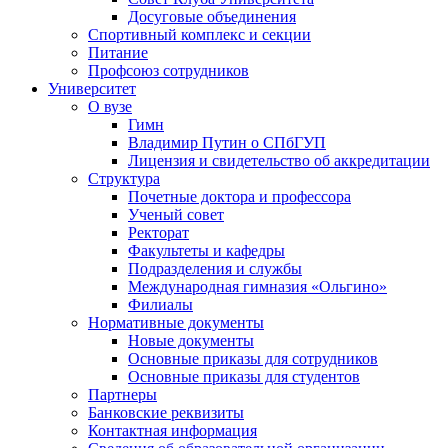
Досуговые объединения
Спортивный комплекс и секции
Питание
Профсоюз сотрудников
Университет
О вузе
Гимн
Владимир Путин о СПбГУП
Лицензия и свидетельство об аккредитации
Структура
Почетные доктора и профессора
Ученый совет
Ректорат
Факультеты и кафедры
Подразделения и службы
Международная гимназия «Ольгино»
Филиалы
Нормативные документы
Новые документы
Основные приказы для сотрудников
Основные приказы для студентов
Партнеры
Банковские реквизиты
Контактная информация