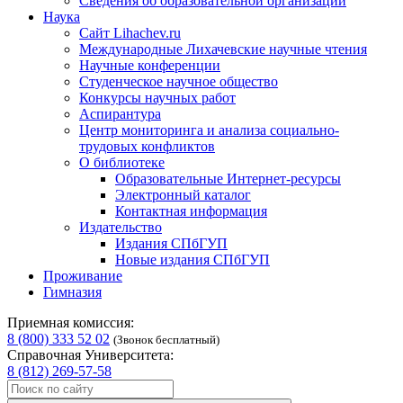
Сведения об образовательной организации
Наука
Сайт Lihachev.ru
Международные Лихачевские научные чтения
Научные конференции
Студенческое научное общество
Конкурсы научных работ
Аспирантура
Центр мониторинга и анализа социально-
трудовых конфликтов
О библиотеке
Образовательные Интернет-ресурсы
Электронный каталог
Контактная информация
Издательство
Издания СПбГУП
Новые издания СПбГУП
Проживание
Гимназия
Приемная комиссия:
8 (800) 333 52 02
(Звонок бесплатный)
Справочная Университета:
8 (812) 269-57-58