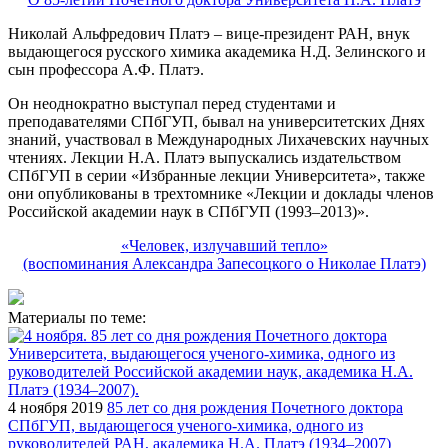
Николай Альфредович Платэ – вице-президент РАН, внук
выдающегося русского химика академика Н.Д. Зелинского и
сын профессора А.Ф. Платэ.
Он неоднократно выступал перед студентами и
преподавателями СПбГУП, бывал на университетских Днях
знаний, участвовал в Международных Лихачевских научных
чтениях. Лекции Н.А. Платэ выпускались издательством
СПбГУП в серии «Избранные лекции Университета», также
они опубликованы в трехтомнике «Лекции и доклады членов
Российской академии наук в СПбГУП (1993–2013)».
«Человек, излучавший тепло»
(воспоминания Александра Запесоцкого о Николае Платэ)
Материалы по теме:
4 ноября 2019
85 лет со дня рождения Почетного доктора
СПбГУП, выдающегося ученого-химика, одного из
руководителей РАН, академика Н.А. Платэ (1934–2007)