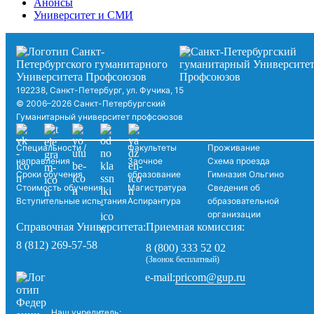
Анонсы
Университет и СМИ
192238, Санкт-Петербург, ул. Фучика, 15
© 2006–2026 Санкт-Петербургский
Гуманитарный университет профсоюзов
Специальности /
Факультеты
Проживание
направления
Заочное
Схема проезда
Сроки обучения
образование
Гимназия Ольгино
Стоимость обучения
Магистратура
Сведения об
Вступительные испытания
Аспирантура
образовательной
организации
Справочная Университета:
Приемная комиссия:
8 (812) 269-57-58
8 (800) 333 52 02
(Звонок бесплатный)
pricom@gup.ru
e-mail:
Наш учредитель: