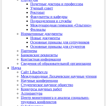
Почетные доктора и профессора
Ученый совет
Ректорат
Факультеты и кафедры
Подразделения и службы
Международная гимназия «Ольгино»
Филиалы
Нормативные документы
Новые документы
Основные приказы для сотрудников
Основные приказы для студентов
Партнеры
Банковские реквизиты
Контактная информация
Сведения об образовательной организации
Наука
Сайт Lihachev.ru
Международные Лихачевские научные чтения
Научные конференции
Студенческое научное общество
Конкурсы научных работ
Аспирантура
Центр мониторинга и анализа социально-
трудовых конфликтов