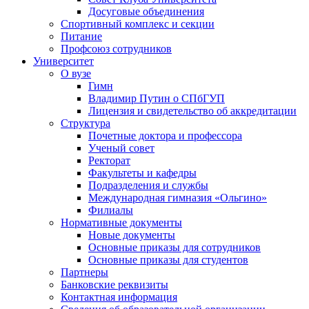
Досуговые объединения
Спортивный комплекс и секции
Питание
Профсоюз сотрудников
Университет
О вузе
Гимн
Владимир Путин о СПбГУП
Лицензия и свидетельство об аккредитации
Структура
Почетные доктора и профессора
Ученый совет
Ректорат
Факультеты и кафедры
Подразделения и службы
Международная гимназия «Ольгино»
Филиалы
Нормативные документы
Новые документы
Основные приказы для сотрудников
Основные приказы для студентов
Партнеры
Банковские реквизиты
Контактная информация