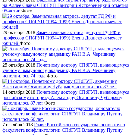
на Аллее Славы СПбГУП Григорий Ястребенецкий отметил
95-летие
Фото
29 октября 2018
Замечательная актриса, депутат ГД РФ и
профессор СПбГУП (1994–1999) Елена Драпеко отмечает
юбилей
Фото
25 октября 2018
Почетному доктору СПбГУП, выдающемуся
ученому-иммунологу, академику РАН В.А. Черешневу
исполнилось 74 года
Фото
14 октября 2018
Почетному доктору СПбГУП, выдающемуся
российскому историку Александру Огановичу Чубарьяну
исполнилось 87 лет
Фото
7 октября 2018
Главе Российского государства, основателю
факультета конфликтологии СПбГУП Владимиру Путину