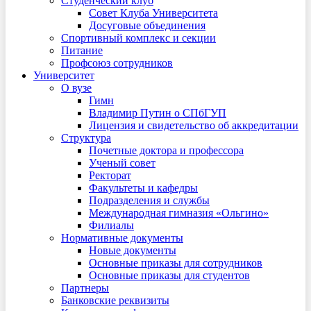
Студенческий клуб
Совет Клуба Университета
Досуговые объединения
Спортивный комплекс и секции
Питание
Профсоюз сотрудников
Университет
О вузе
Гимн
Владимир Путин о СПбГУП
Лицензия и свидетельство об аккредитации
Структура
Почетные доктора и профессора
Ученый совет
Ректорат
Факультеты и кафедры
Подразделения и службы
Международная гимназия «Ольгино»
Филиалы
Нормативные документы
Новые документы
Основные приказы для сотрудников
Основные приказы для студентов
Партнеры
Банковские реквизиты