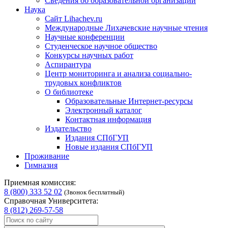
Сведения об образовательной организации
Наука
Сайт Lihachev.ru
Международные Лихачевские научные чтения
Научные конференции
Студенческое научное общество
Конкурсы научных работ
Аспирантура
Центр мониторинга и анализа социально-
трудовых конфликтов
О библиотеке
Образовательные Интернет-ресурсы
Электронный каталог
Контактная информация
Издательство
Издания СПбГУП
Новые издания СПбГУП
Проживание
Гимназия
Приемная комиссия:
8 (800) 333 52 02
(Звонок бесплатный)
Справочная Университета:
8 (812) 269-57-58