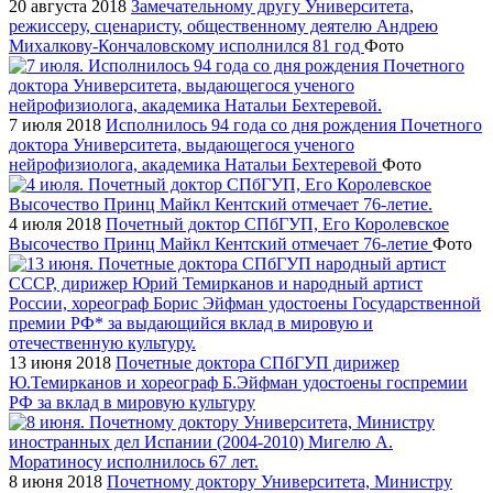
20 августа 2018
Замечательному другу Университета,
режиссеру, сценаристу, общественному деятелю Андрею
Михалкову-Кончаловскому исполнился 81 год
Фото
7 июля 2018
Исполнилось 94 года со дня рождения Почетного
доктора Университета, выдающегося ученого
нейрофизиолога, академика Натальи Бехтеревой
Фото
4 июля 2018
Почетный доктор СПбГУП, Его Королевское
Высочество Принц Майкл Кентский отмечает 76-летие
Фото
13 июня 2018
Почетные доктора СПбГУП дирижер
Ю.Темирканов и хореограф Б.Эйфман удостоены госпремии
РФ за вклад в мировую культуру
8 июня 2018
Почетному доктору Университета, Министру