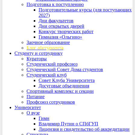
Подготовка к поступлению
Подготовительные курсы (для поступающих
2027)
Дни факультетов
Дни открытых дверей
Конкурс творческих работ
Гимназия «Ольгино»
Заочное образование
Блог абитуриента
Студенту и сотруднику
Кураторы
Студенческий профсоюз
Студенческий Совет Дома студентов
Студенческий клуб
Совет Клуба Университета
Досуговые объединения
Спортивный комплекс и секции
Питание
Профсоюз сотрудников
Университет
О вузе
Гимн
Владимир Путин о СПбГУП
Лицензия и свидетельство об аккредитации
Структура