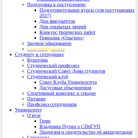
Подготовка к поступлению
Подготовительные курсы (для поступающих
2027)
Дни факультетов
Дни открытых дверей
Конкурс творческих работ
Гимназия «Ольгино»
Заочное образование
Блог абитуриента
Студенту и сотруднику
Кураторы
Студенческий профсоюз
Студенческий Совет Дома студентов
Студенческий клуб
Совет Клуба Университета
Досуговые объединения
Спортивный комплекс и секции
Питание
Профсоюз сотрудников
Университет
О вузе
Гимн
Владимир Путин о СПбГУП
Лицензия и свидетельство об аккредитации
Структура