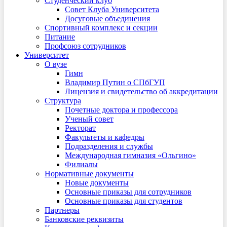
Студенческий клуб
Совет Клуба Университета
Досуговые объединения
Спортивный комплекс и секции
Питание
Профсоюз сотрудников
Университет
О вузе
Гимн
Владимир Путин о СПбГУП
Лицензия и свидетельство об аккредитации
Структура
Почетные доктора и профессора
Ученый совет
Ректорат
Факультеты и кафедры
Подразделения и службы
Международная гимназия «Ольгино»
Филиалы
Нормативные документы
Новые документы
Основные приказы для сотрудников
Основные приказы для студентов
Партнеры
Банковские реквизиты