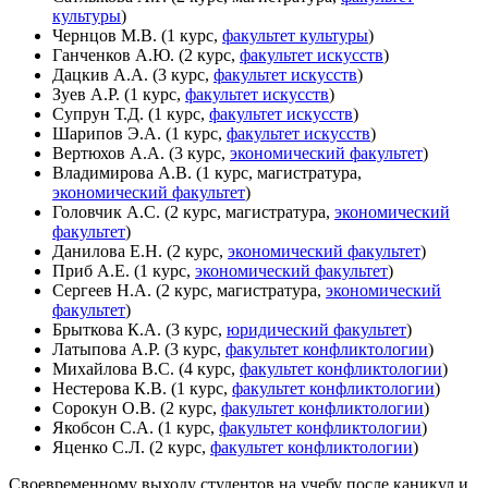
культуры
)
Чернцов М.В. (1 курс,
факультет культуры
)
Ганченков А.Ю. (2 курс,
факультет искусств
)
Дацкив А.А. (3 курс,
факультет искусств
)
Зуев А.Р. (1 курс,
факультет искусств
)
Супрун Т.Д. (1 курс,
факультет искусств
)
Шарипов Э.А. (1 курс,
факультет искусств
)
Вертюхов А.А. (3 курс,
экономический факультет
)
Владимирова А.В. (1 курс, магистратура,
экономический факультет
)
Головчик А.С. (2 курс, магистратура,
экономический
факультет
)
Данилова Е.Н. (2 курс,
экономический факультет
)
Приб А.Е. (1 курс,
экономический факультет
)
Сергеев Н.А. (2 курс, магистратура,
экономический
факультет
)
Брыткова К.А. (3 курс,
юридический факультет
)
Латыпова А.Р. (3 курс,
факультет конфликтологии
)
Михайлова В.С. (4 курс,
факультет конфликтологии
)
Нестерова К.В. (1 курс,
факультет конфликтологии
)
Сорокун О.В. (2 курс,
факультет конфликтологии
)
Якобсон С.А. (1 курс,
факультет конфликтологии
)
Яценко С.Л. (2 курс,
факультет конфликтологии
)
Своевременному выходу студентов на учебу после каникул и