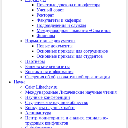
Почетные доктора и профессора
Ученый совет
Ректорат
Факультеты и кафедры
Подразделения и службы
Международная гимназия «Ольгино»
Филиалы
Нормативные документы
Новые документы
Основные приказы для сотрудников
Основные приказы для студентов
Партнеры
Банковские реквизиты
Контактная информация
Сведения об образовательной организации
Наука
Сайт Lihachev.ru
Международные Лихачевские научные чтения
Научные конференции
Студенческое научное общество
Конкурсы научных работ
Аспирантура
Центр мониторинга и анализа социально-
трудовых конфликтов