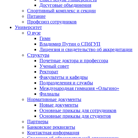
Досуговые объединения
Спортивный комплекс и секции
Питание
Профсоюз сотрудников
Университет
О вузе
Гимн
Владимир Путин о СПбГУП
Лицензия и свидетельство об аккредитации
Структура
Почетные доктора и профессора
Ученый совет
Ректорат
Факультеты и кафедры
Подразделения и службы
Международная гимназия «Ольгино»
Филиалы
Нормативные документы
Новые документы
Основные приказы для сотрудников
Основные приказы для студентов
Партнеры
Банковские реквизиты
Контактная информация