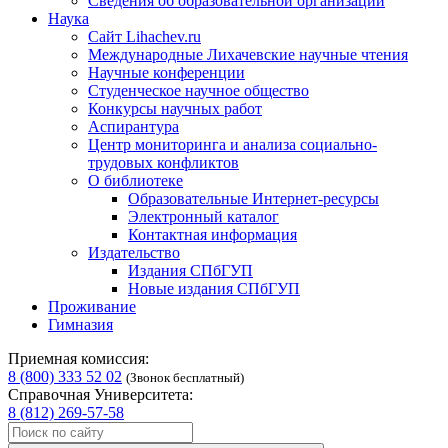
Сведения об образовательной организации
Наука
Сайт Lihachev.ru
Международные Лихачевские научные чтения
Научные конференции
Студенческое научное общество
Конкурсы научных работ
Аспирантура
Центр мониторинга и анализа социально-
трудовых конфликтов
О библиотеке
Образовательные Интернет-ресурсы
Электронный каталог
Контактная информация
Издательство
Издания СПбГУП
Новые издания СПбГУП
Проживание
Гимназия
Приемная комиссия:
8 (800) 333 52 02
(Звонок бесплатный)
Справочная Университета:
8 (812) 269-57-58