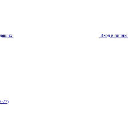
идящих
Вход в личны
027)