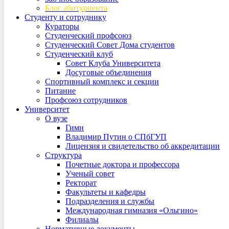
Блог абитуриента
Студенту и сотруднику
Кураторы
Студенческий профсоюз
Студенческий Совет Дома студентов
Студенческий клуб
Совет Клуба Университета
Досуговые объединения
Спортивный комплекс и секции
Питание
Профсоюз сотрудников
Университет
О вузе
Гимн
Владимир Путин о СПбГУП
Лицензия и свидетельство об аккредитации
Структура
Почетные доктора и профессора
Ученый совет
Ректорат
Факультеты и кафедры
Подразделения и службы
Международная гимназия «Ольгино»
Филиалы
Нормативные документы