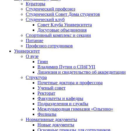
Кураторы
Студенческий профсоюз
Студенческий Совет Дома студентов
Студенческий клуб
Совет Клуба Университета
Досуговые объединения
Спортивный комплекс и секции
Питание
Профсоюз сотрудников
Университет
О вузе
Гимн
Владимир Путин о СПбГУП
Лицензия и свидетельство об аккредитации
Структура
Почетные доктора и профессора
Ученый совет
Ректорат
Факультеты и кафедры
Подразделения и службы
Международная гимназия «Ольгино»
Филиалы
Нормативные документы
Новые документы
Основные приказы для сотрудников