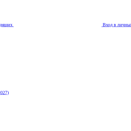
идящих
Вход в личны
027)