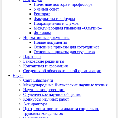
Почетные доктора и профессора
Ученый совет
Ректорат
Факультеты и кафедры
Подразделения и службы
Международная гимназия «Ольгино»
Филиалы
Нормативные документы
Новые документы
Основные приказы для сотрудников
Основные приказы для студентов
Партнеры
Банковские реквизиты
Контактная информация
Сведения об образовательной организации
Наука
Сайт Lihachev.ru
Международные Лихачевские научные чтения
Научные конференции
Студенческое научное общество
Конкурсы научных работ
Аспирантура
Центр мониторинга и анализа социально-
трудовых конфликтов