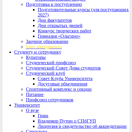
Подготовка к поступлению
Подготовительные курсы (для поступающих
2027)
Дни факультетов
Дни открытых дверей
Конкурс творческих работ
Гимназия «Ольгино»
Заочное образование
Блог абитуриента
Студенту и сотруднику
Кураторы
Студенческий профсоюз
Студенческий Совет Дома студентов
Студенческий клуб
Совет Клуба Университета
Досуговые объединения
Спортивный комплекс и секции
Питание
Профсоюз сотрудников
Университет
О вузе
Гимн
Владимир Путин о СПбГУП
Лицензия и свидетельство об аккредитации
Структура