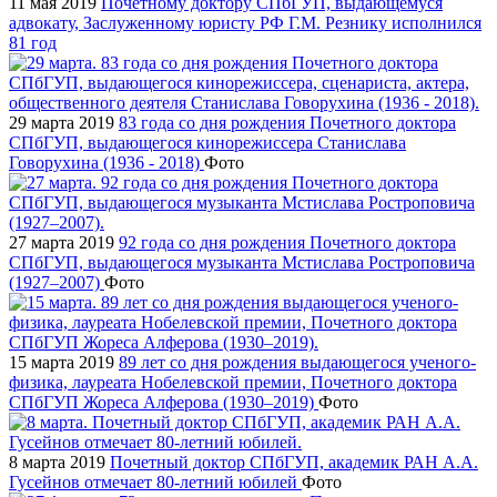
11 мая 2019
Почетному доктору СПбГУП, выдающемуся
адвокату, Заслуженному юристу РФ Г.М. Резнику исполнился
81 год
29 марта 2019
83 года со дня рождения Почетного доктора
СПбГУП, выдающегося кинорежиссера Станислава
Говорухина (1936 - 2018)
Фото
27 марта 2019
92 года со дня рождения Почетного доктора
СПбГУП, выдающегося музыканта Мстислава Ростроповича
(1927–2007)
Фото
15 марта 2019
89 лет со дня рождения выдающегося ученого-
физика, лауреата Нобелевской премии, Почетного доктора
СПбГУП Жореса Алферова (1930–2019)
Фото
8 марта 2019
Почетный доктор СПбГУП, академик РАН А.А.
Гусейнов отмечает 80-летний юбилей
Фото