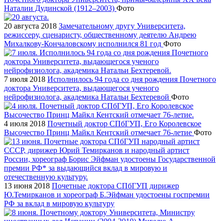
Наталии Дудинской (1912–2003)
Фото
20 августа 2018
Замечательному другу Университета,
режиссеру, сценаристу, общественному деятелю Андрею
Михалкову-Кончаловскому исполнился 81 год
Фото
7 июля 2018
Исполнилось 94 года со дня рождения Почетного
доктора Университета, выдающегося ученого
нейрофизиолога, академика Натальи Бехтеревой
Фото
4 июля 2018
Почетный доктор СПбГУП, Его Королевское
Высочество Принц Майкл Кентский отмечает 76-летие
Фото
13 июня 2018
Почетные доктора СПбГУП дирижер
Ю.Темирканов и хореограф Б.Эйфман удостоены госпремии
РФ за вклад в мировую культуру