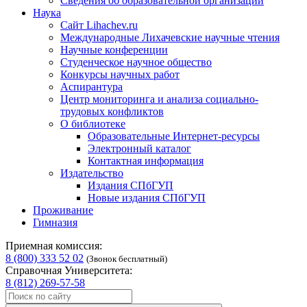
Сведения об образовательной организации
Наука
Сайт Lihachev.ru
Международные Лихачевские научные чтения
Научные конференции
Студенческое научное общество
Конкурсы научных работ
Аспирантура
Центр мониторинга и анализа социально-
трудовых конфликтов
О библиотеке
Образовательные Интернет-ресурсы
Электронный каталог
Контактная информация
Издательство
Издания СПбГУП
Новые издания СПбГУП
Проживание
Гимназия
Приемная комиссия:
8 (800) 333 52 02
(Звонок бесплатный)
Справочная Университета:
8 (812) 269-57-58