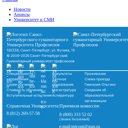
Новости
Анонсы
Университет и СМИ
192238, Санкт-Петербург, ул. Фучика, 15
© 2006–2026 Санкт-Петербургский
Гуманитарный университет профсоюзов
Специальности /
Факультеты
Проживание
направления
Заочное
Схема проезда
Сроки обучения
образование
Гимназия Ольгино
Стоимость обучения
Магистратура
Сведения об
Вступительные испытания
Аспирантура
образовательной
организации
Справочная Университета:
Приемная комиссия:
8 (812) 269-57-58
8 (800) 333 52 02
(Звонок бесплатный)
pricom@gup.ru
e-mail: