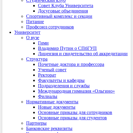
Студенческий клуб
Совет Клуба Университета
Досуговые объединения
Спортивный комплекс и секции
Питание
Профсоюз сотрудников
Университет
О вузе
Гимн
Владимир Путин о СПбГУП
Лицензия и свидетельство об аккредитации
Структура
Почетные доктора и профессора
Ученый совет
Ректорат
Факультеты и кафедры
Подразделения и службы
Международная гимназия «Ольгино»
Филиалы
Нормативные документы
Новые документы
Основные приказы для сотрудников
Основные приказы для студентов
Партнеры
Банковские реквизиты