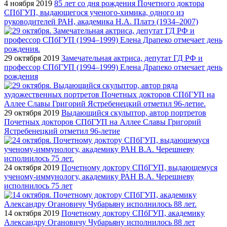
4 ноября 2019
85 лет со дня рождения Почетного доктора
СПбГУП, выдающегося ученого-химика, одного из
руководителей РАН, академика Н.А. Платэ (1934–2007)
29 октября 2019
Замечательная актриса, депутат ГД РФ и
профессор СПбГУП (1994–1999) Елена Драпеко отмечает день
рождения
29 октября 2019
Выдающийся скульптор, автор портретов
Почетных докторов СПбГУП на Аллее Славы Григорий
Ястребенецкий отметил 96-летие
24 октября 2019
Почетному доктору СПбГУП, выдающемуся
ученому-иммунологу, академику РАН В.А. Черешневу
исполнилось 75 лет
14 октября 2019
Почетному доктору СПбГУП, академику
Александру Огановичу Чубарьяну исполнилось 88 лет