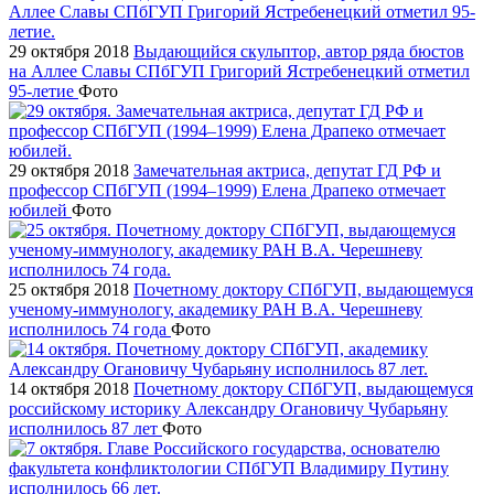
29 октября 2018
Выдающийся скульптор, автор ряда бюстов
на Аллее Славы СПбГУП Григорий Ястребенецкий отметил
95-летие
Фото
29 октября 2018
Замечательная актриса, депутат ГД РФ и
профессор СПбГУП (1994–1999) Елена Драпеко отмечает
юбилей
Фото
25 октября 2018
Почетному доктору СПбГУП, выдающемуся
ученому-иммунологу, академику РАН В.А. Черешневу
исполнилось 74 года
Фото
14 октября 2018
Почетному доктору СПбГУП, выдающемуся
российскому историку Александру Огановичу Чубарьяну
исполнилось 87 лет
Фото