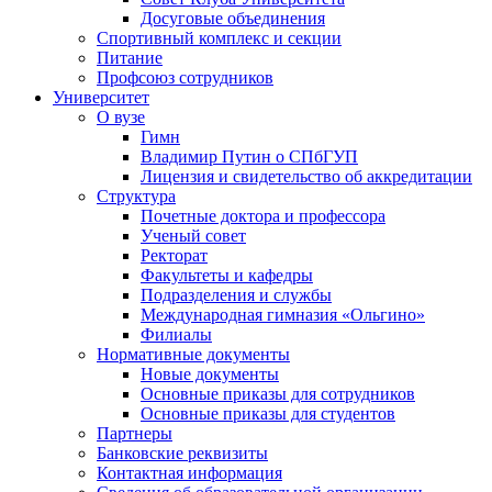
Досуговые объединения
Спортивный комплекс и секции
Питание
Профсоюз сотрудников
Университет
О вузе
Гимн
Владимир Путин о СПбГУП
Лицензия и свидетельство об аккредитации
Структура
Почетные доктора и профессора
Ученый совет
Ректорат
Факультеты и кафедры
Подразделения и службы
Международная гимназия «Ольгино»
Филиалы
Нормативные документы
Новые документы
Основные приказы для сотрудников
Основные приказы для студентов
Партнеры
Банковские реквизиты
Контактная информация