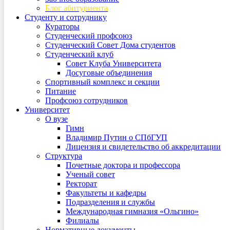
Блог абитуриента
Студенту и сотруднику
Кураторы
Студенческий профсоюз
Студенческий Совет Дома студентов
Студенческий клуб
Совет Клуба Университета
Досуговые объединения
Спортивный комплекс и секции
Питание
Профсоюз сотрудников
Университет
О вузе
Гимн
Владимир Путин о СПбГУП
Лицензия и свидетельство об аккредитации
Структура
Почетные доктора и профессора
Ученый совет
Ректорат
Факультеты и кафедры
Подразделения и службы
Международная гимназия «Ольгино»
Филиалы
Нормативные документы