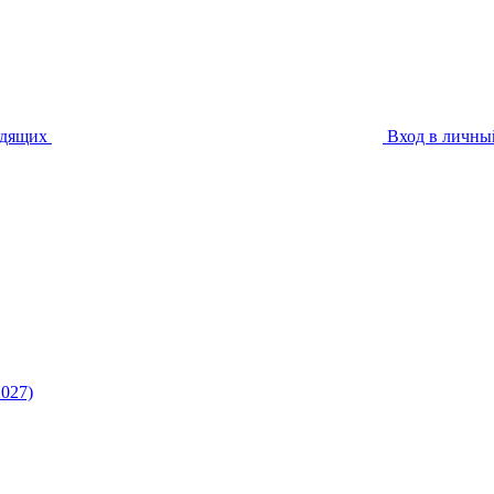
идящих
Вход в личны
027)