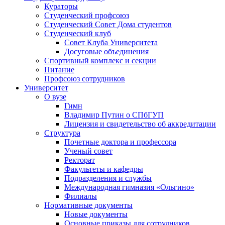
Кураторы
Студенческий профсоюз
Студенческий Совет Дома студентов
Студенческий клуб
Совет Клуба Университета
Досуговые объединения
Спортивный комплекс и секции
Питание
Профсоюз сотрудников
Университет
О вузе
Гимн
Владимир Путин о СПбГУП
Лицензия и свидетельство об аккредитации
Структура
Почетные доктора и профессора
Ученый совет
Ректорат
Факультеты и кафедры
Подразделения и службы
Международная гимназия «Ольгино»
Филиалы
Нормативные документы
Новые документы
Основные приказы для сотрудников