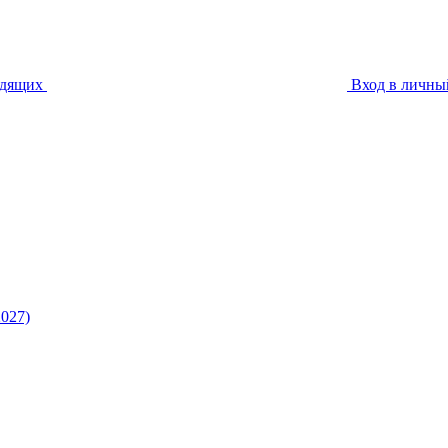
идящих
Вход в личны
027)