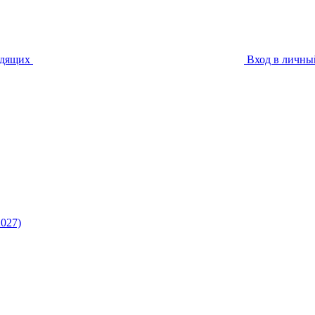
идящих
Вход в личны
027)