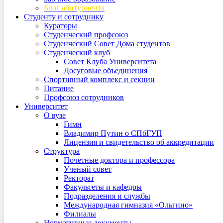
Блог абитуриента
Студенту и сотруднику
Кураторы
Студенческий профсоюз
Студенческий Совет Дома студентов
Студенческий клуб
Совет Клуба Университета
Досуговые объединения
Спортивный комплекс и секции
Питание
Профсоюз сотрудников
Университет
О вузе
Гимн
Владимир Путин о СПбГУП
Лицензия и свидетельство об аккредитации
Структура
Почетные доктора и профессора
Ученый совет
Ректорат
Факультеты и кафедры
Подразделения и службы
Международная гимназия «Ольгино»
Филиалы
Нормативные документы