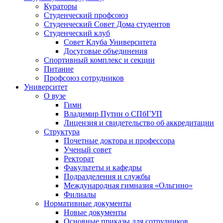
Кураторы
Студенческий профсоюз
Студенческий Совет Дома студентов
Студенческий клуб
Совет Клуба Университета
Досуговые объединения
Спортивный комплекс и секции
Питание
Профсоюз сотрудников
Университет
О вузе
Гимн
Владимир Путин о СПбГУП
Лицензия и свидетельство об аккредитации
Структура
Почетные доктора и профессора
Ученый совет
Ректорат
Факультеты и кафедры
Подразделения и службы
Международная гимназия «Ольгино»
Филиалы
Нормативные документы
Новые документы
Основные приказы для сотрудников