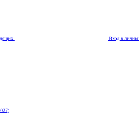
идящих
Вход в личны
027)