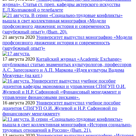
журнал». Статья ст. преп. кафедры актерского искусства
Е.Л.Колпаковой о телебалете
21 августа 2020
Университет выпустил монографию «Модели
профсоюзного движения: история и современность
(зарубежный опыт)»
17 августа 2020
Китайский журнал «Academic Exchange»
опубликовал статью знаменитых культурологов, профессоров
А.С. Запесоцкого и А.П. Маркова «Идея культуры Вадима
Межуева» (на кит.)
16 августа 2020
Университет выпустил учебное пособие
доцентов СПбГУП О.И. Жулевой и Н.Р. Сафоновой по
финансовому менеджменту
13 августа 2020
Университет выпустил монографию «История