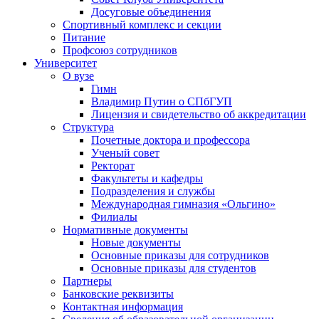
Досуговые объединения
Спортивный комплекс и секции
Питание
Профсоюз сотрудников
Университет
О вузе
Гимн
Владимир Путин о СПбГУП
Лицензия и свидетельство об аккредитации
Структура
Почетные доктора и профессора
Ученый совет
Ректорат
Факультеты и кафедры
Подразделения и службы
Международная гимназия «Ольгино»
Филиалы
Нормативные документы
Новые документы
Основные приказы для сотрудников
Основные приказы для студентов
Партнеры
Банковские реквизиты
Контактная информация