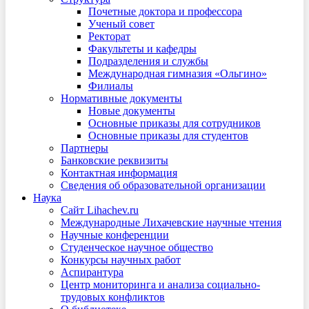
Почетные доктора и профессора
Ученый совет
Ректорат
Факультеты и кафедры
Подразделения и службы
Международная гимназия «Ольгино»
Филиалы
Нормативные документы
Новые документы
Основные приказы для сотрудников
Основные приказы для студентов
Партнеры
Банковские реквизиты
Контактная информация
Сведения об образовательной организации
Наука
Сайт Lihachev.ru
Международные Лихачевские научные чтения
Научные конференции
Студенческое научное общество
Конкурсы научных работ
Аспирантура
Центр мониторинга и анализа социально-
трудовых конфликтов