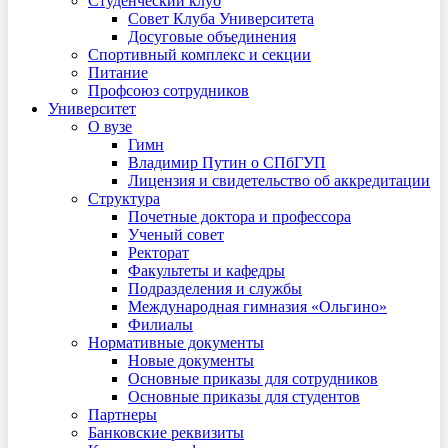
Студенческий клуб
Совет Клуба Университета
Досуговые объединения
Спортивный комплекс и секции
Питание
Профсоюз сотрудников
Университет
О вузе
Гимн
Владимир Путин о СПбГУП
Лицензия и свидетельство об аккредитации
Структура
Почетные доктора и профессора
Ученый совет
Ректорат
Факультеты и кафедры
Подразделения и службы
Международная гимназия «Ольгино»
Филиалы
Нормативные документы
Новые документы
Основные приказы для сотрудников
Основные приказы для студентов
Партнеры
Банковские реквизиты