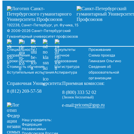
192238, Санкт-Петербург, ул. Фучика, 15
© 2006–2026 Санкт-Петербургский
Гуманитарный университет профсоюзов
Специальности /
Факультеты
Проживание
направления
Заочное
Схема проезда
Сроки обучения
образование
Гимназия Ольгино
Стоимость обучения
Магистратура
Сведения об
Вступительные испытания
Аспирантура
образовательной
организации
Справочная Университета:
Приемная комиссия:
8 (812) 269-57-58
8 (800) 333 52 02
(Звонок бесплатный)
pricom@gup.ru
e-mail:
Наш учредитель:
Федерация
Независимых
Профсоюзов России