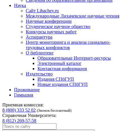
Сведения об образовательной организации
Наука
Сайт Lihachev.ru
Международные Лихачевские научные чтения
Научные конференции
Студенческое научное общество
Конкурсы научных работ
Аспирантура
Центр мониторинга и анализа социально-
трудовых конфликтов
О библиотеке
Образовательные Интернет-ресурсы
Электронный каталог
Контактная информация
Издательство
Издания СПбГУП
Новые издания СПбГУП
Проживание
Гимназия
Приемная комиссия:
8 (800) 333 52 02
(Звонок бесплатный)
Справочная Университета:
8 (812) 269-57-58