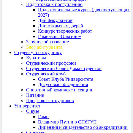
Подготовка к поступлению
Подготовительные курсы (для поступающих
2027)
Дни факультетов
Дни открытых дверей
Конкурс творческих работ
Гимназия «Ольгино»
Заочное образование
Блог абитуриента
Студенту и сотруднику
Кураторы
Студенческий профсоюз
Студенческий Совет Дома студентов
Студенческий клуб
Совет Клуба Университета
Досуговые объединения
Спортивный комплекс и секции
Питание
Профсоюз сотрудников
Университет
О вузе
Гимн
Владимир Путин о СПбГУП
Лицензия и свидетельство об аккредитации
Структура