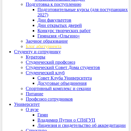
Подготовка к поступлению
Подготовительные курсы (для поступающих
2027)
Дни факультетов
Дни открытых дверей
Конкурс творческих работ
Гимназия «Ольгино»
Заочное образование
Блог абитуриента
Студенту и сотруднику
Кураторы
Студенческий профсоюз
Студенческий Совет Дома студентов
Студенческий клуб
Совет Клуба Университета
Досуговые объединения
Спортивный комплекс и секции
Питание
Профсоюз сотрудников
Университет
О вузе
Гимн
Владимир Путин о СПбГУП
Лицензия и свидетельство об аккредитации
Структура