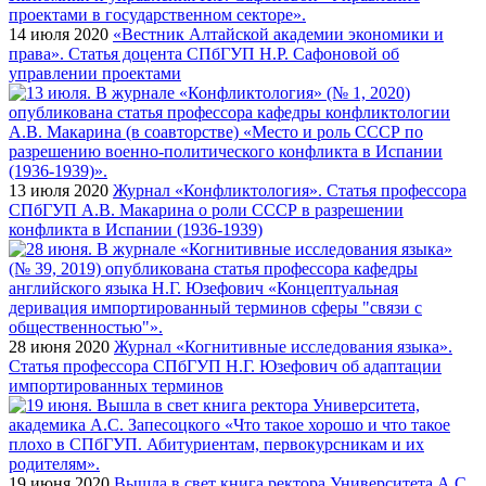
14 июля 2020
«Вестник Алтайской академии экономики и
права». Статья доцента СПбГУП Н.Р. Сафоновой об
управлении проектами
13 июля 2020
Журнал «Конфликтология». Статья профессора
СПбГУП А.В. Макарина о роли СССР в разрешении
конфликта в Испании (1936-1939)
28 июня 2020
Журнал «Когнитивные исследования языка».
Статья профессора СПбГУП Н.Г. Юзефович об адаптации
импортированных терминов
19 июня 2020
Вышла в свет книга ректора Университета А.С.