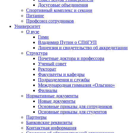
Досуговые объединения
Спортивный комплекс и секции
Питание
Профсоюз сотрудников
Университет
О вузе
Гимн
Владимир Путин о СПбГУП
Лицензия и свидетельство об аккредитации
Структура
Почетные доктора и профессора
Ученый совет
Ректорат
Факультеты и кафедры
Подразделения и службы
Международная гимназия «Ольгино»
Филиалы
Нормативные документы
Новые документы
Основные приказы для сотрудников
Основные приказы для студентов
Партнеры
Банковские реквизиты
Контактная информация