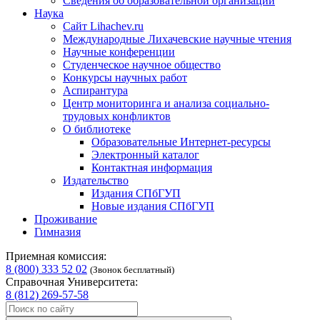
Сведения об образовательной организации
Наука
Сайт Lihachev.ru
Международные Лихачевские научные чтения
Научные конференции
Студенческое научное общество
Конкурсы научных работ
Аспирантура
Центр мониторинга и анализа социально-
трудовых конфликтов
О библиотеке
Образовательные Интернет-ресурсы
Электронный каталог
Контактная информация
Издательство
Издания СПбГУП
Новые издания СПбГУП
Проживание
Гимназия
Приемная комиссия:
8 (800) 333 52 02
(Звонок бесплатный)
Справочная Университета:
8 (812) 269-57-58