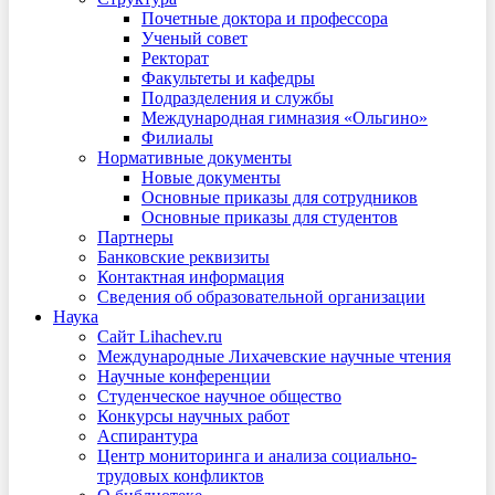
Почетные доктора и профессора
Ученый совет
Ректорат
Факультеты и кафедры
Подразделения и службы
Международная гимназия «Ольгино»
Филиалы
Нормативные документы
Новые документы
Основные приказы для сотрудников
Основные приказы для студентов
Партнеры
Банковские реквизиты
Контактная информация
Сведения об образовательной организации
Наука
Сайт Lihachev.ru
Международные Лихачевские научные чтения
Научные конференции
Студенческое научное общество
Конкурсы научных работ
Аспирантура
Центр мониторинга и анализа социально-
трудовых конфликтов