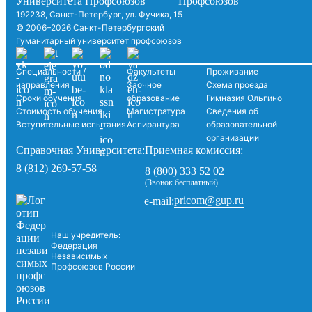
192238, Санкт-Петербург, ул. Фучика, 15
© 2006–2026 Санкт-Петербургский
Гуманитарный университет профсоюзов
Специальности /
Факультеты
Проживание
направления
Заочное
Схема проезда
Сроки обучения
образование
Гимназия Ольгино
Стоимость обучения
Магистратура
Сведения об
Вступительные испытания
Аспирантура
образовательной
организации
Справочная Университета:
Приемная комиссия:
8 (812) 269-57-58
8 (800) 333 52 02
(Звонок бесплатный)
pricom@gup.ru
e-mail:
Наш учредитель:
Федерация
Независимых
Профсоюзов России