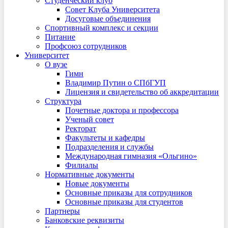
Студенческий клуб
Совет Клуба Университета
Досуговые объединения
Спортивный комплекс и секции
Питание
Профсоюз сотрудников
Университет
О вузе
Гимн
Владимир Путин о СПбГУП
Лицензия и свидетельство об аккредитации
Структура
Почетные доктора и профессора
Ученый совет
Ректорат
Факультеты и кафедры
Подразделения и службы
Международная гимназия «Ольгино»
Филиалы
Нормативные документы
Новые документы
Основные приказы для сотрудников
Основные приказы для студентов
Партнеры
Банковские реквизиты