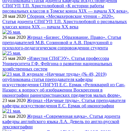
28 мая 2020
Сборник «Месмахеровские чтения – 2020».
Статья доцента СПбГУП Т.П. Христолюбовой о рисовальных
классах конца XIX — начала ХХ века
26 мая 2020
Журнал «Бизнес. Образование. Право». Статья
преподавателей М.В. Созиновой и А.В. Прялухиной о
психолого-педагогическом сопровождении студента
25 мая 2020
«Известия СПбГЭУ». Статья профессора
Университета Г.Ф. Фейгина о развитии национальных
хозяйственных систем
23 мая 2020
Журнал «Научные труды». Статья преподавателя
кафедры искусствоведения Е.С. Ермак об иконографии
21 мая 2020
Журнал «Современная наука». Статья доцента
кафедры английского языка Л.А. Девель по англо-русской
лексикографии