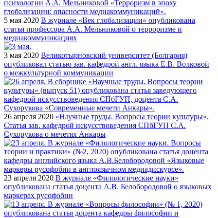
5 мая 2020
В журнале «Век глобализации» опубликована
статья профессора А.А. Мельниковой о терроризме и
медиакоммуникациях
3 мая 2020
Великотырновский университет (Болгария)
опубликовал статью зав. кафедрой англ. языка Е.В. Волковой
о межкультурной коммуникации
26 апреля 2020
«Научные труды. Вопросы теории культуры».
Статья зав. кафедрой искусствоведения СПбГУП С.А.
Сухорукова о мечетях Анкары
23 апреля 2020
В журнале «Филологические науки»
опубликована статья доцента А.В. Белобородовой о языковых
маркерах русофобии