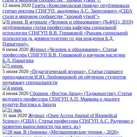
12 июня 2020
Газета «Комсомольская правда» опубликовала
статью ректора СПбГУП, академика А.С. Запесоцкого «США
стали в мировом сообществе "хромой уткой"»
6 июня 2020
Журнал «Человек и образование». Статья
профессора СПбГУП В.В. Горшковой о научном наследии
Б.Д. Парыгина
5 июня 2020
«Педагогический журнал». Статья старшего
преподавателя И.Ю. Любомировой об обучении студентов
подъязыку специальности
4 июня 2020
Сборник «Восток-Запад» (Таджикистан). Статья
ведущего профессора СПбГУП А.П. Маркова о диалоге
культур Востока и Запада
31 мая 2020
Журнал «Open Access Journal of Biomedical
Science» (США). Статья профессора СПбГУП А.С. Радченко о
развитии выносливости (на англ. яз.)