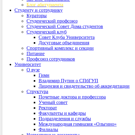
Блог абитуриента
Студенту и сотруднику
Кураторы
Студенческий профсоюз
Студенческий Совет Дома студентов
Студенческий клуб
Совет Клуба Университета
Досуговые объединения
Спортивный комплекс и секции
Питание
Профсоюз сотрудников
Университет
О вузе
Гимн
Владимир Путин о СПбГУП
Лицензия и свидетельство об аккредитации
Структура
Почетные доктора и профессора
Ученый совет
Ректорат
Факультеты и кафедры
Подразделения и службы
Международная гимназия «Ольгино»
Филиалы
Нормативные документы