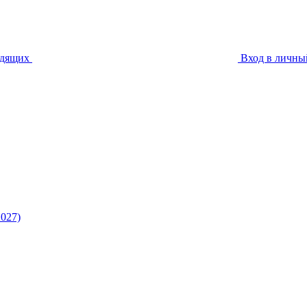
идящих
Вход в личны
027)