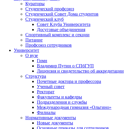
Кураторы
Студенческий профсоюз
Студенческий Совет Дома студентов
Студенческий клуб
Совет Клуба Университета
Досуговые объединения
Спортивный комплекс и секции
Питание
Профсоюз сотрудников
Университет
О вузе
Гимн
Владимир Путин о СПбГУП
Лицензия и свидетельство об аккредитации
Структура
Почетные доктора и профессора
Ученый совет
Ректорат
Факультеты и кафедры
Подразделения и службы
Международная гимназия «Ольгино»
Филиалы
Нормативные документы
Новые документы
Основные приказы для сотрудников