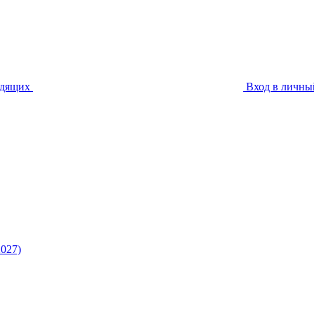
идящих
Вход в личны
027)