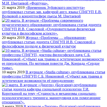
21 марта 2019
«Временник Зубовского института»
опубликовал статью зав. кафедрой англ. языка СПбГУП Е.В.
Волковой о концептосфере пьесы М. Цветаевой
20 марта 2019
Журнал «Проблемы … образования»
опубликовал статью доцента СПбГУП И.В. Соколовой о
философском подходе к физической культуре
10 марта 2019
В журнале «Studia culturae» опубликована статья
профессора СПбГУП С.Б. Никоновой «Субъект как травма и
эстетические возможности её преодоления»
3 марта 2019
В журнале «Диоген» (Болгария) опубликована