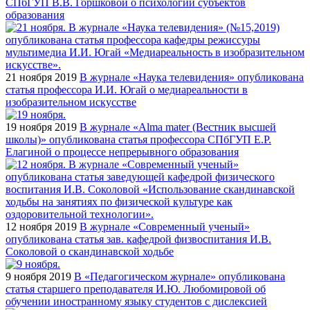
СПбГУП В.В. Горшковой о психологии субъектов
образования
21 ноября 2019
В журнале «Наука телевидения» опубликована
статья профессора И.И. Югай о медиареальности в
изобразительном искусстве
19 ноября 2019
В журнале «Alma mater (Вестник высшей
школы)» опубликована статья профессора СПбГУП Е.Р.
Елагиной о процессе непрерывного образования
12 ноября 2019
В журнале «Современный ученый»
опубликована статья зав. кафедрой физвоспитания И.В.
Соколовой о скандинавской ходьбе
9 ноября 2019
В «Педагогическом журнале» опубликована
статья старшего преподавателя И.Ю. Любомировой об
обучении иностранному языку студентов с дислексией