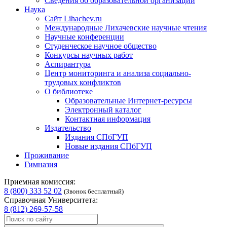
Сведения об образовательной организации
Наука
Сайт Lihachev.ru
Международные Лихачевские научные чтения
Научные конференции
Студенческое научное общество
Конкурсы научных работ
Аспирантура
Центр мониторинга и анализа социально-
трудовых конфликтов
О библиотеке
Образовательные Интернет-ресурсы
Электронный каталог
Контактная информация
Издательство
Издания СПбГУП
Новые издания СПбГУП
Проживание
Гимназия
Приемная комиссия:
8 (800) 333 52 02
(Звонок бесплатный)
Справочная Университета:
8 (812) 269-57-58