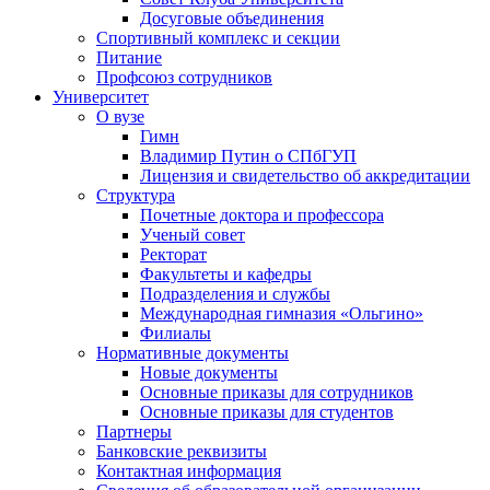
Досуговые объединения
Спортивный комплекс и секции
Питание
Профсоюз сотрудников
Университет
О вузе
Гимн
Владимир Путин о СПбГУП
Лицензия и свидетельство об аккредитации
Структура
Почетные доктора и профессора
Ученый совет
Ректорат
Факультеты и кафедры
Подразделения и службы
Международная гимназия «Ольгино»
Филиалы
Нормативные документы
Новые документы
Основные приказы для сотрудников
Основные приказы для студентов
Партнеры
Банковские реквизиты
Контактная информация