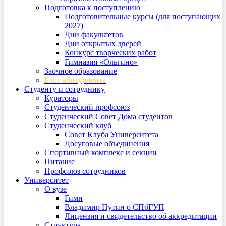
Подготовка к поступлению
Подготовительные курсы (для поступающих
2027)
Дни факультетов
Дни открытых дверей
Конкурс творческих работ
Гимназия «Ольгино»
Заочное образование
Блог абитуриента
Студенту и сотруднику
Кураторы
Студенческий профсоюз
Студенческий Совет Дома студентов
Студенческий клуб
Совет Клуба Университета
Досуговые объединения
Спортивный комплекс и секции
Питание
Профсоюз сотрудников
Университет
О вузе
Гимн
Владимир Путин о СПбГУП
Лицензия и свидетельство об аккредитации
Структура