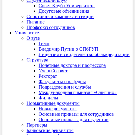
Студенческий клуб
Совет Клуба Университета
Досуговые объединения
Спортивный комплекс и секции
Питание
Профсоюз сотрудников
Университет
О вузе
Гимн
Владимир Путин о СПбГУП
Лицензия и свидетельство об аккредитации
Структура
Почетные доктора и профессора
Ученый совет
Ректорат
Факультеты и кафедры
Подразделения и службы
Международная гимназия «Ольгино»
Филиалы
Нормативные документы
Новые документы
Основные приказы для сотрудников
Основные приказы для студентов
Партнеры
Банковские реквизиты