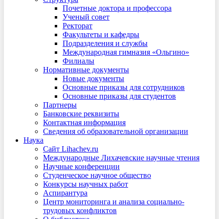
Почетные доктора и профессора
Ученый совет
Ректорат
Факультеты и кафедры
Подразделения и службы
Международная гимназия «Ольгино»
Филиалы
Нормативные документы
Новые документы
Основные приказы для сотрудников
Основные приказы для студентов
Партнеры
Банковские реквизиты
Контактная информация
Сведения об образовательной организации
Наука
Сайт Lihachev.ru
Международные Лихачевские научные чтения
Научные конференции
Студенческое научное общество
Конкурсы научных работ
Аспирантура
Центр мониторинга и анализа социально-
трудовых конфликтов