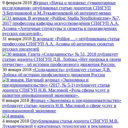
9 февраля 2018
Журнал «Наука о человеке: гуманитарные
исследования» опубликовал статью доцентов СПбГУП
Э.Бердниковой и М.Лукьянчиковой об интернет-мемах
31 января 2018
В журнале «Polilog …» опубликована статья
профессора СПбГУП А.А. Асояна об античных сюжетах
русских писателей
30 января 2018
«Солидарность» публикует статью Д.В.
Лобока об истории профсоюзного движения России
8 января 2018
Журнал «Экономика и предпринимательство»
публикует статью доцента Н.В. Масловой о сфере услуг в
инновационной экономике
4 января 2018
Опубликована статья доцента СПбГУП М.В.
Лукьянчиковой о креативных технологиях в рекламных