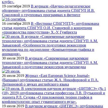
19 сентября 2019
В журнале «Научно-педагогическое
обозрение» опубликована статья доцента СПбГУП И.В.
Соколовой о групповых программах в фитнесе
16 сентября 2019
В «Вестнике СПбГУПТД» опубликована
статья доцента СПбГУП О.И. Ставцевой о концепции
«производства присутствия» Х.-У. Гумбрехта
30 июля 2019
В журнале «Современные наукоемкие
технологии» опубликована статья доцента СПбГУП А.М.
Завьяловой о подготовке режиссеров мультимедиа
26 июля 2019
Журнал «East European Science Journal»
(Варшава) опубликовал статью Ж.А. Никифоровой и П.А.
Литвиновой о звуках английского языка
19 июля 2019
В научном журнале «ЦИТИСЭ» опубликована