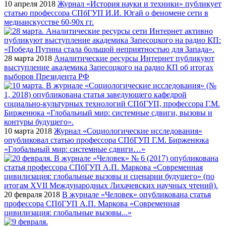
10 апреля 2018
Журнал «История науки и техники» публикует
статью профессора СПбГУП И.И. Югай о феномене сети в
медиаискусстве 60-90х гг.
28 марта 2018
Аналитические ресурсы Интернет публикуют
выступление академика Запесоцкого на радио КП об итогах
выборов Президента РФ
10 марта 2018
Журнал «Социологические исследования»
опубликовал статью профессора СПбГУП Г.М. Бирженюка
«Глобальный мир: системные сдвиги…»
20 февраля 2018
В журнале «Человек» опубликована статья
профессора СПбГУП А.П. Маркова «Современная
цивилизация: глобальные вызовы...»