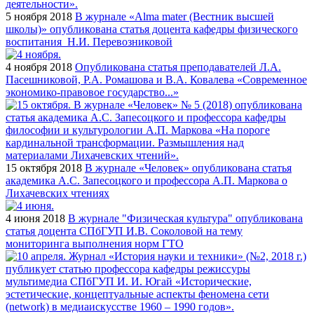
5 ноября 2018
В журнале «Alma mater (Вестник высшей
школы)» опубликована статья доцента кафедры физического
воспитания Н.И. Перевозниковой
4 ноября 2018
Опубликована статья преподавателей Л.А.
Пасешниковой, Р.А. Ромашова и В.А. Ковалева «Современное
экономико-правовое государство...»
15 октября 2018
В журнале «Человек» опубликована статья
академика А.С. Запесоцкого и профессора А.П. Маркова о
Лихачевских чтениях
4 июня 2018
В журнале "Физическая культура" опубликована
статья доцента СПбГУП И.В. Соколовой на тему
мониторинга выполнения норм ГТО