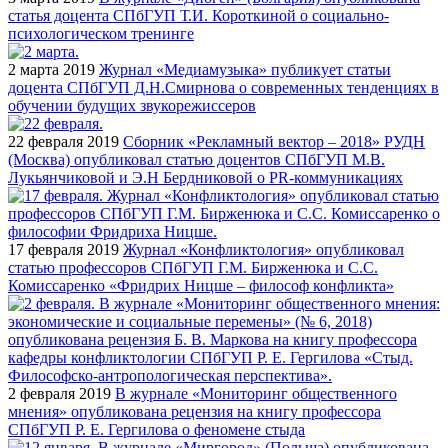
статья доцента СПбГУП Т.И. Короткиной о социально-
психологическом тренинге
2 марта 2019
Журнал «Медиамузыка» публикует статьи
доцента СПбГУП Д.Н.Смирнова о современных тенденциях в
обучении будущих звукорежиссеров
22 февраля 2019
Сборник «Рекламный вектор – 2018» РУДН
(Москва) опубликовал статью доцентов СПбГУП М.В.
Лукьянчиковой и Э.Н Бердниковой о PR-коммуникациях
17 февраля 2019
Журнал «Конфликтология» опубликовал
статью профессоров СПбГУП Г.М. Бирженюка и С.С.
Комиссаренко «Фридрих Ницше – философ конфликта»
2 февраля 2019
В журнале «Мониторинг общественного
мнения» опубликована рецензия на книгу профессора
СПбГУП Р. Е. Гергилова о феномене стыда