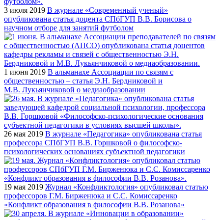
3 июля 2019
В журнале «Современный ученый»
опубликована статья доцента СПбГУП В.В. Борисова о
научном отборе для занятий футболом
1 июня 2019
В альманахе Ассоциации по связям с
общественностью – статья Э.Н. Бердниковой и
М.В. Лукьянчиковой о медиаобразовании
26 мая 2019
В журнале «Педагогика» опубликована статья
профессора СПбГУП В.В. Горшковой о философско-
психологических основаниях субъектной педагогики
19 мая 2019
Журнал «Конфликтология» опубликовал статью
профессоров Г.М. Бирженюка и С.С. Комиссаренко
«Конфликт образования в философии В.В. Розанова»