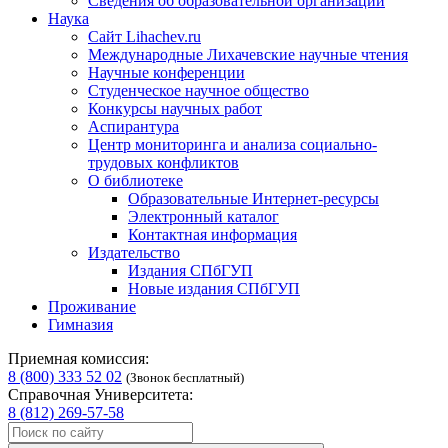
Сведения об образовательной организации
Наука
Сайт Lihachev.ru
Международные Лихачевские научные чтения
Научные конференции
Студенческое научное общество
Конкурсы научных работ
Аспирантура
Центр мониторинга и анализа социально-
трудовых конфликтов
О библиотеке
Образовательные Интернет-ресурсы
Электронный каталог
Контактная информация
Издательство
Издания СПбГУП
Новые издания СПбГУП
Проживание
Гимназия
Приемная комиссия:
8 (800) 333 52 02
(Звонок бесплатный)
Справочная Университета:
8 (812) 269-57-58