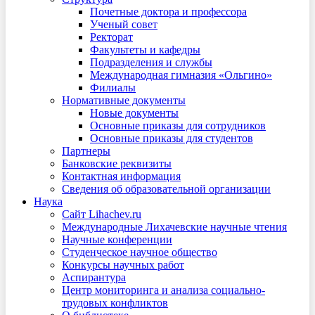
Почетные доктора и профессора
Ученый совет
Ректорат
Факультеты и кафедры
Подразделения и службы
Международная гимназия «Ольгино»
Филиалы
Нормативные документы
Новые документы
Основные приказы для сотрудников
Основные приказы для студентов
Партнеры
Банковские реквизиты
Контактная информация
Сведения об образовательной организации
Наука
Сайт Lihachev.ru
Международные Лихачевские научные чтения
Научные конференции
Студенческое научное общество
Конкурсы научных работ
Аспирантура
Центр мониторинга и анализа социально-
трудовых конфликтов