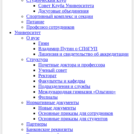
Студенческий клуб
Совет Клуба Университета
Досуговые объединения
Спортивный комплекс и секции
Питание
Профсоюз сотрудников
Университет
О вузе
Гимн
Владимир Путин о СПбГУП
Лицензия и свидетельство об аккредитации
Структура
Почетные доктора и профессора
Ученый совет
Ректорат
Факультеты и кафедры
Подразделения и службы
Международная гимназия «Ольгино»
Филиалы
Нормативные документы
Новые документы
Основные приказы для сотрудников
Основные приказы для студентов
Партнеры
Банковские реквизиты