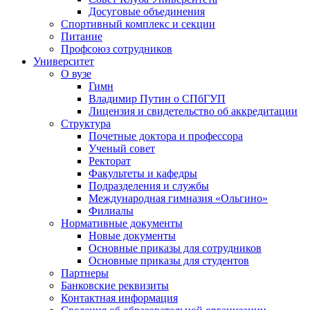
Досуговые объединения
Спортивный комплекс и секции
Питание
Профсоюз сотрудников
Университет
О вузе
Гимн
Владимир Путин о СПбГУП
Лицензия и свидетельство об аккредитации
Структура
Почетные доктора и профессора
Ученый совет
Ректорат
Факультеты и кафедры
Подразделения и службы
Международная гимназия «Ольгино»
Филиалы
Нормативные документы
Новые документы
Основные приказы для сотрудников
Основные приказы для студентов
Партнеры
Банковские реквизиты
Контактная информация