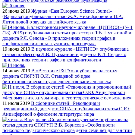
Завьяловой о подготовке режиссеров мультимедиа
26 июля 2019
Журнал «East European Science Journal»
(Варшава) опубликовал статью Ж.А. Никифоровой и П.А.
Литвиновой о звуках английского языка
19 июля 2019
В научном журнале «ЦИТИСЭ» опубликована
статья профессора Л.В. Путькиной и доцента Р. Л. Седова о
приложениях теории графов в конфликтологии
14 июля 2019
В «Вестнике РХГА» опубликована статья
доцента СПбГУП О.И. Ставцевой об идее
биотехнологического усовершенствования человека
11 июля 2019
В сборнике статей «Революция и
революционный дискурс в США» опубликована статья О.Ю.
Анцыферовой о феномене литературы мира