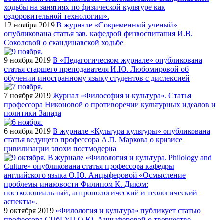
12 ноября 2019
В журнале «Современный ученый»
опубликована статья зав. кафедрой физвоспитания И.В.
Соколовой о скандинавской ходьбе
9 ноября 2019
В «Педагогическом журнале» опубликована
статья старшего преподавателя И.Ю. Любомировой об
обучении иностранному языку студентов с дислексией
7 ноября 2019
Журнал «Философия и культура». Статья
профессора Никоновой о противоречии культурных идеалов и
политики Запада
6 ноября 2019
В журнале «Культура культуры» опубликована
статья ведущего профессора А.П. Маркова о кризисе
цивилизации эпохи постмодерна
9 октября 2019
«Филология и культура» публикует статью
профессора СПбГУП О.Ю. Анцыферовой о творчестве