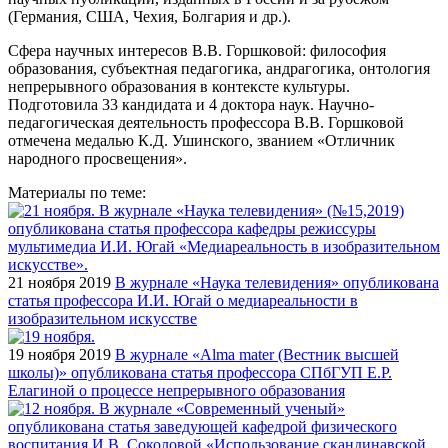
(Германия, США, Чехия, Болгария и др.).
Сфера научных интересов В.В. Горшковой: философия
образования, субъектная педагогика, андрагогика, онтология
непрерывного образования в контексте культуры.
Подготовила 33 кандидата и 4 доктора наук. Научно-
педагогическая деятельность профессора В.В. Горшковой
отмечена медалью К.Д. Ушинского, званием «Отличник
народного просвещения».
Материалы по теме:
21 ноября 2019
В журнале «Наука телевидения» опубликована
статья профессора И.И. Югай о медиареальности в
изобразительном искусстве
19 ноября 2019
В журнале «Alma mater (Вестник высшей
школы)» опубликована статья профессора СПбГУП Е.Р.
Елагиной о процессе непрерывного образования