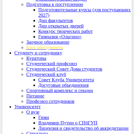
Подготовка к поступлению
Подготовительные курсы (для поступающих
2027)
Дни факультетов
Дни открытых дверей
Конкурс творческих работ
Гимназия «Ольгино»
Заочное образование
Блог абитуриента
Студенту и сотруднику
Кураторы
Студенческий профсоюз
Студенческий Совет Дома студентов
Студенческий клуб
Совет Клуба Университета
Досуговые объединения
Спортивный комплекс и секции
Питание
Профсоюз сотрудников
Университет
О вузе
Гимн
Владимир Путин о СПбГУП
Лицензия и свидетельство об аккредитации
Структура