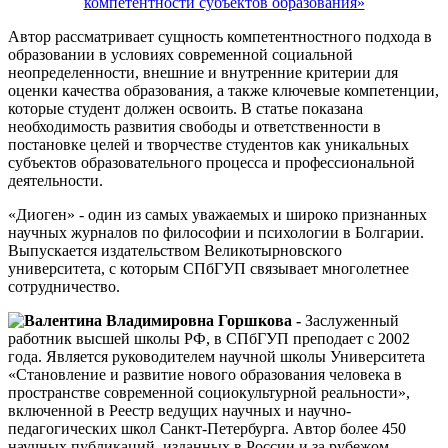
компетентности субъектов образования»
Автор рассматривает сущность компетентностного подхода в
образовании в условиях современной социальной
неопределенности, внешние и внутренние критерии для
оценки качества образования, а также ключевые компетенции,
которые студент должен освоить. В статье показана
необходимость развития свободы и ответственности в
постановке целей и творчестве студентов как уникальных
субъектов образовательного процесса и профессиональной
деятельности.
«Диоген» - один из самых уважаемых и широко признанных
научных журналов по философии и психологии в Болгарии.
Выпускается издательством Великотырновского
университета, с которым СПбГУП связывает многолетнее
сотрудничество.
Валентина Владимировна Горшкова -
Заслуженный
работник высшей школы РФ, в СПбГУП преподает с 2002
года. Является руководителем научной школы Университета
«Становление и развитие нового образования человека в
пространстве современной социокультурной реальности»,
включенной в Реестр ведущих научных и научно-
педагогических школ Санкт-Петербурга. Автор более 450
научных публикаций, изданных в России и за рубежом