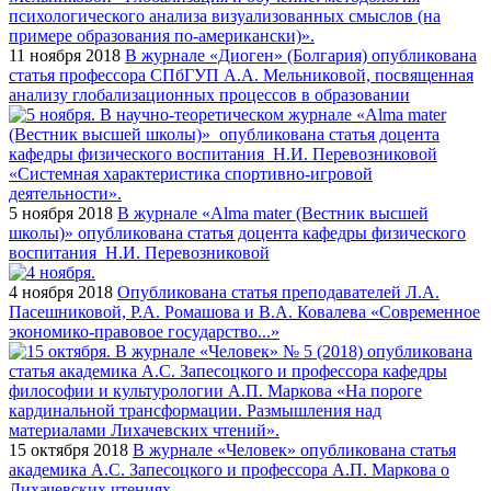
11 ноября 2018
В журнале «Диоген» (Болгария) опубликована
статья профессора СПбГУП А.А. Мельниковой, посвященная
анализу глобализационных процессов в образовании
5 ноября 2018
В журнале «Alma mater (Вестник высшей
школы)» опубликована статья доцента кафедры физического
воспитания Н.И. Перевозниковой
4 ноября 2018
Опубликована статья преподавателей Л.А.
Пасешниковой, Р.А. Ромашова и В.А. Ковалева «Современное
экономико-правовое государство...»
15 октября 2018
В журнале «Человек» опубликована статья
академика А.С. Запесоцкого и профессора А.П. Маркова о
Лихачевских чтениях