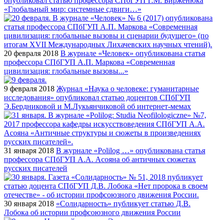
опубликовал статью профессора СПбГУП Г.М. Бирженюка
«Глобальный мир: системные сдвиги…»
20 февраля 2018
В журнале «Человек» опубликована статья
профессора СПбГУП А.П. Маркова «Современная
цивилизация: глобальные вызовы...»
9 февраля 2018
Журнал «Наука о человеке: гуманитарные
исследования» опубликовал статью доцентов СПбГУП
Э.Бердниковой и М.Лукьянчиковой об интернет-мемах
31 января 2018
В журнале «Polilog …» опубликована статья
профессора СПбГУП А.А. Асояна об античных сюжетах
русских писателей
30 января 2018
«Солидарность» публикует статью Д.В.
Лобока об истории профсоюзного движения России