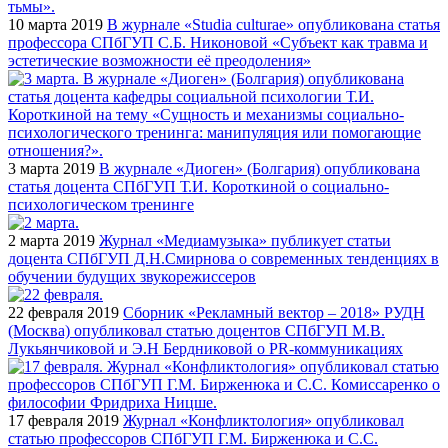
10 марта 2019
В журнале «Studia culturae» опубликована статья
профессора СПбГУП С.Б. Никоновой «Субъект как травма и
эстетические возможности её преодоления»
3 марта 2019
В журнале «Диоген» (Болгария) опубликована
статья доцента СПбГУП Т.И. Короткиной о социально-
психологическом тренинге
2 марта 2019
Журнал «Медиамузыка» публикует статьи
доцента СПбГУП Д.Н.Смирнова о современных тенденциях в
обучении будущих звукорежиссеров
22 февраля 2019
Сборник «Рекламный вектор – 2018» РУДН
(Москва) опубликовал статью доцентов СПбГУП М.В.
Лукьянчиковой и Э.Н Бердниковой о PR-коммуникациях
17 февраля 2019
Журнал «Конфликтология» опубликовал
статью профессоров СПбГУП Г.М. Бирженюка и С.С.