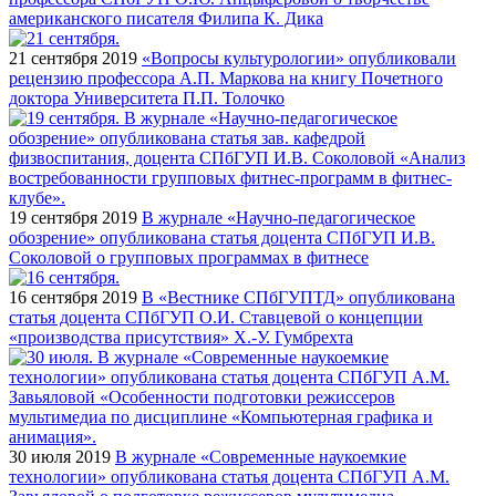
американского писателя Филипа К. Дика
21 сентября 2019
«Вопросы культурологии» опубликовали
рецензию профессора А.П. Маркова на книгу Почетного
доктора Университета П.П. Толочко
19 сентября 2019
В журнале «Научно-педагогическое
обозрение» опубликована статья доцента СПбГУП И.В.
Соколовой о групповых программах в фитнесе
16 сентября 2019
В «Вестнике СПбГУПТД» опубликована
статья доцента СПбГУП О.И. Ставцевой о концепции
«производства присутствия» Х.-У. Гумбрехта
30 июля 2019
В журнале «Современные наукоемкие
технологии» опубликована статья доцента СПбГУП А.М.