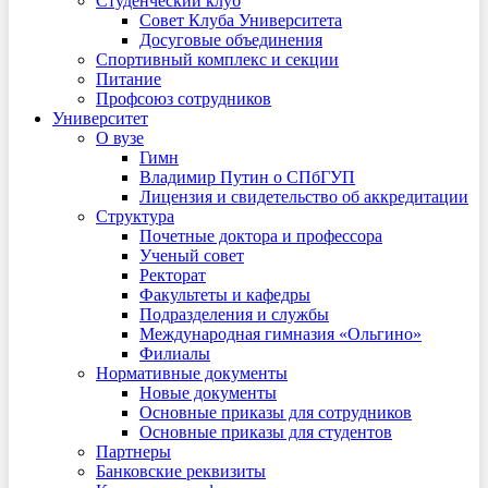
Студенческий клуб
Совет Клуба Университета
Досуговые объединения
Спортивный комплекс и секции
Питание
Профсоюз сотрудников
Университет
О вузе
Гимн
Владимир Путин о СПбГУП
Лицензия и свидетельство об аккредитации
Структура
Почетные доктора и профессора
Ученый совет
Ректорат
Факультеты и кафедры
Подразделения и службы
Международная гимназия «Ольгино»
Филиалы
Нормативные документы
Новые документы
Основные приказы для сотрудников
Основные приказы для студентов
Партнеры
Банковские реквизиты