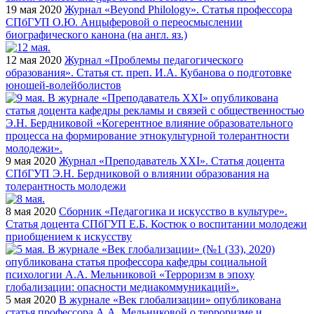
19 мая 2020
Журнал «Beyond Philology». Статья профессора
СПбГУП О.Ю. Анцыферовой о переосмыслении
биографического канона (на англ. яз.)
12 мая 2020
Журнал «Проблемы педагогического
образования». Статья ст. преп. И.А. Кубанова о подготовке
юношей-волейболистов
9 мая 2020
Журнал «Преподаватель XXI». Статья доцента
СПбГУП Э.Н. Бердниковой о влиянии образования на
толерантность молодежи
8 мая 2020
Сборник «Педагогика и искусство в культуре».
Статья доцента СПбГУП Е.Б. Костюк о воспитании молодежи
приобщением к искусству
5 мая 2020
В журнале «Век глобализации» опубликована
статья профессора А.А. Мельниковой о терроризме и