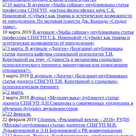
10 марта 2019
В журнале «Studia culturae» опубликована статья
профессора СПбГУП С.Б. Никоновой «Субъект как травма и
эстетические возможности её преодоления»
3 марта 2019
В журнале «Диоген» (Болгария) опубликована
статья доцента СПбГУП Т.И. Короткиной о социально-
психологическом тренинге
2 марта 2019
Журнал «Медиамузыка» публикует статьи
доцента СПбГУП Д.Н.Смирнова о современных тенденциях в
обучении будущих звукорежиссеров
22 февраля 2019
Сборник «Рекламный вектор – 2018» РУДН
(Москва) опубликовал статью доцентов СПбГУП М.В.
Лукьянчиковой и Э.Н Бердниковой о PR-коммуникациях