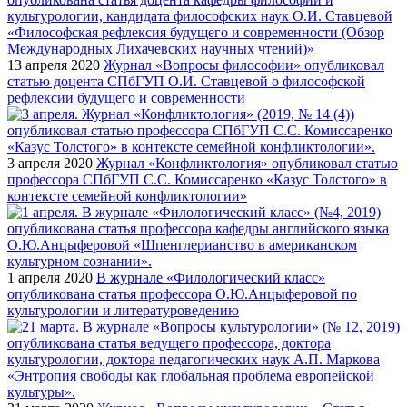
13 апреля 2020
Журнал «Вопросы философии» опубликовал
статью доцента СПбГУП О.И. Ставцевой о философской
рефлексии будущего и современности
3 апреля 2020
Журнал «Конфликтология» опубликовал статью
профессора СПбГУП С.С. Комиссаренко «Казус Толстого» в
контексте семейной конфликтологии»
1 апреля 2020
В журнале «Филологический класс»
опубликована статья профессора О.Ю.Анцыферовой по
культурологии и литературоведению