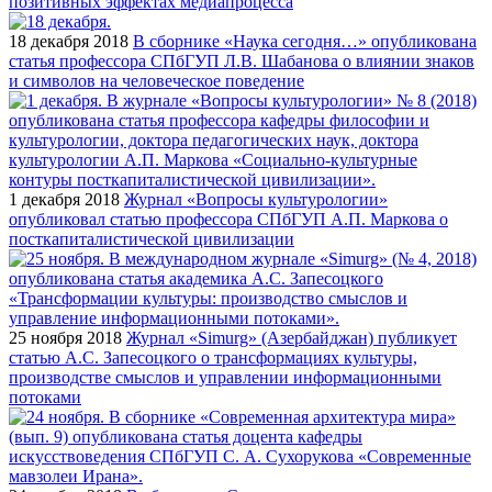
позитивных эффектах медиапроцесса
18 декабря 2018
В сборнике «Наука сегодня…» опубликована
статья профессора СПбГУП Л.В. Шабанова о влиянии знаков
и символов на человеческое поведение
1 декабря 2018
Журнал «Вопросы культурологии»
опубликовал статью профессора СПбГУП А.П. Маркова о
посткапиталистической цивилизации
25 ноября 2018
Журнал «Simurg» (Азербайджан) публикует
статью А.С. Запесоцкого о трансформациях культуры,
производстве смыслов и управлении информационными
потоками