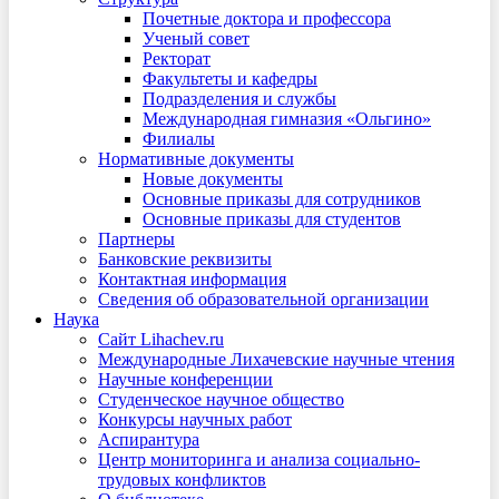
Почетные доктора и профессора
Ученый совет
Ректорат
Факультеты и кафедры
Подразделения и службы
Международная гимназия «Ольгино»
Филиалы
Нормативные документы
Новые документы
Основные приказы для сотрудников
Основные приказы для студентов
Партнеры
Банковские реквизиты
Контактная информация
Сведения об образовательной организации
Наука
Сайт Lihachev.ru
Международные Лихачевские научные чтения
Научные конференции
Студенческое научное общество
Конкурсы научных работ
Аспирантура
Центр мониторинга и анализа социально-
трудовых конфликтов