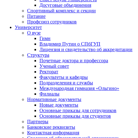
Досуговые объединения
Спортивный комплекс и секции
Питание
Профсоюз сотрудников
Университет
О вузе
Гимн
Владимир Путин о СПбГУП
Лицензия и свидетельство об аккредитации
Структура
Почетные доктора и профессора
Ученый совет
Ректорат
Факультеты и кафедры
Подразделения и службы
Международная гимназия «Ольгино»
Филиалы
Нормативные документы
Новые документы
Основные приказы для сотрудников
Основные приказы для студентов
Партнеры
Банковские реквизиты
Контактная информация