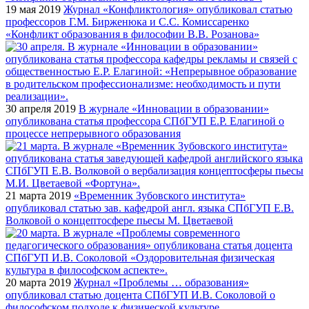
19 мая 2019
Журнал «Конфликтология» опубликовал статью
профессоров Г.М. Бирженюка и С.С. Комиссаренко
«Конфликт образования в философии В.В. Розанова»
30 апреля 2019
В журнале «Инновации в образовании»
опубликована статья профессора СПбГУП Е.Р. Елагиной о
процессе непрерывного образования
21 марта 2019
«Временник Зубовского института»
опубликовал статью зав. кафедрой англ. языка СПбГУП Е.В.
Волковой о концептосфере пьесы М. Цветаевой
20 марта 2019
Журнал «Проблемы … образования»
опубликовал статью доцента СПбГУП И.В. Соколовой о
философском подходе к физической культуре