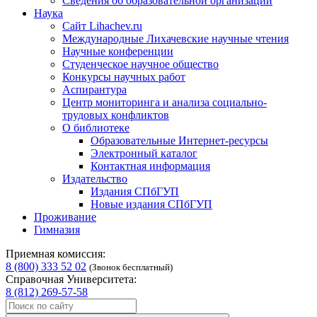
Сведения об образовательной организации
Наука
Сайт Lihachev.ru
Международные Лихачевские научные чтения
Научные конференции
Студенческое научное общество
Конкурсы научных работ
Аспирантура
Центр мониторинга и анализа социально-
трудовых конфликтов
О библиотеке
Образовательные Интернет-ресурсы
Электронный каталог
Контактная информация
Издательство
Издания СПбГУП
Новые издания СПбГУП
Проживание
Гимназия
Приемная комиссия:
8 (800) 333 52 02
(Звонок бесплатный)
Справочная Университета:
8 (812) 269-57-58