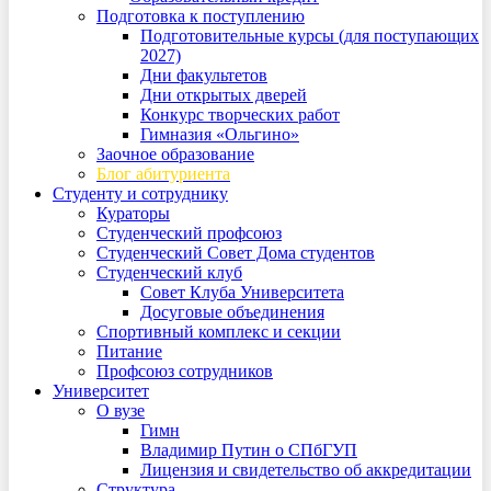
Подготовка к поступлению
Подготовительные курсы (для поступающих
2027)
Дни факультетов
Дни открытых дверей
Конкурс творческих работ
Гимназия «Ольгино»
Заочное образование
Блог абитуриента
Студенту и сотруднику
Кураторы
Студенческий профсоюз
Студенческий Совет Дома студентов
Студенческий клуб
Совет Клуба Университета
Досуговые объединения
Спортивный комплекс и секции
Питание
Профсоюз сотрудников
Университет
О вузе
Гимн
Владимир Путин о СПбГУП
Лицензия и свидетельство об аккредитации
Структура