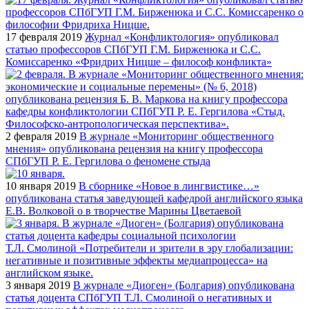
17 февраля 2019
Журнал «Конфликтология» опубликовал
статью профессоров СПбГУП Г.М. Бирженюка и С.С.
Комиссаренко «Фридрих Ницше – философ конфликта»
2 февраля 2019
В журнале «Мониторинг общественного
мнения» опубликована рецензия на книгу профессора
СПбГУП Р. Е. Гергилова о феномене стыда
10 января 2019
В сборнике «Новое в лингвистике…»
опубликована статья заведующей кафедрой английского языка
Е.В. Волковой о в творчестве Марины Цветаевой
3 января 2019
В журнале «Диоген» (Болгария) опубликована
статья доцента СПбГУП Т.Л. Смолиной о негативных и