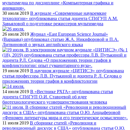
30 июля 2019
В журнале «Современные наукоемкие
технологии» опубликована статья доцента СПбГУП А.М.
Завьяловой о подготовке режиссеров мультимедиа
26 июля 2019
Журнал «East European Science Journal»
(Варшава) опубликовал статью Ж.А. Никифоровой и П.А.
Литвиновой о звуках английского языка
19 июля 2019
В научном журнале «ЦИТИСЭ» опубликована
статья профессора Л.В. Путькиной и доцента Р. Л. Седова о
приложениях теории графов в конфликтологии
14 июля 2019
В «Вестнике РХГА» опубликована статья
доцента СПбГУП О.И. Ставцевой об идее
биотехнологического усовершенствования человека
11 июля 2019
В сборнике статей «Революция и
революционный дискурс в США» опубликована статья О.Ю.