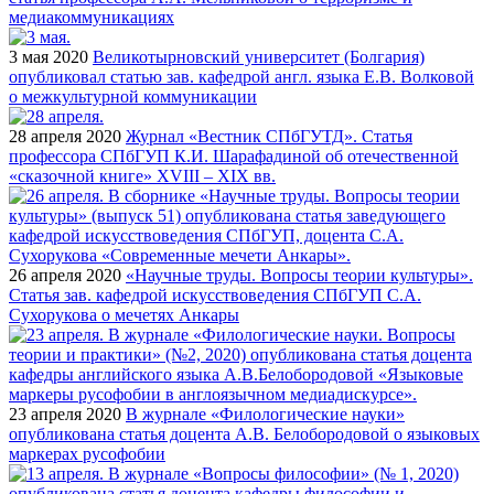
медиакоммуникациях
3 мая 2020
Великотырновский университет (Болгария)
опубликовал статью зав. кафедрой англ. языка Е.В. Волковой
о межкультурной коммуникации
28 апреля 2020
Журнал «Вестник СПбГУТД». Статья
профессора СПбГУП К.И. Шарафадиной об отечественной
«сказочной книге» XVIII – XIX вв.
26 апреля 2020
«Научные труды. Вопросы теории культуры».
Статья зав. кафедрой искусствоведения СПбГУП С.А.
Сухорукова о мечетях Анкары
23 апреля 2020
В журнале «Филологические науки»
опубликована статья доцента А.В. Белобородовой о языковых
маркерах русофобии