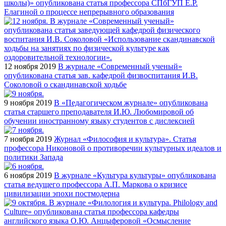
школы)» опубликована статья профессора СПбГУП Е.Р.
Елагиной о процессе непрерывного образования
12 ноября 2019
В журнале «Современный ученый»
опубликована статья зав. кафедрой физвоспитания И.В.
Соколовой о скандинавской ходьбе
9 ноября 2019
В «Педагогическом журнале» опубликована
статья старшего преподавателя И.Ю. Любомировой об
обучении иностранному языку студентов с дислексией
7 ноября 2019
Журнал «Философия и культура». Статья
профессора Никоновой о противоречии культурных идеалов и
политики Запада
6 ноября 2019
В журнале «Культура культуры» опубликована
статья ведущего профессора А.П. Маркова о кризисе
цивилизации эпохи постмодерна