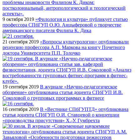
9 октября 2019
«Филология и культура» публикует статью
профессора СПбГУП О.Ю. Анцыферовой о творчестве
американского писателя Филипа К. Дика
21 сентября 2019
«Вопросы культурологии» опубликовали
рецензию профессора А.П. Маркова на книгу Почетного
доктора Университета П.П. Толочко
19 сентября 2019
В журнале «Научно-педагогическое
обозрение» опубликована статья доцента СПбГУП И.В.
Соколовой о групповых программах в фитнесе
16 сентября 2019
В «Вестнике СПбГУПТД» опубликована
статья доцента СПбГУП О.И. Ставцевой о концепции
«производства присутствия» Х.-У. Гумбрехта