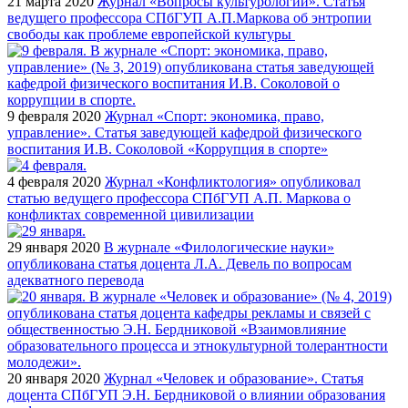
21 марта 2020
Журнал «Вопросы культурологии». Статья
ведущего профессора СПбГУП А.П.Маркова об энтропии
свободы как проблеме европейской культуры
9 февраля 2020
Журнал «Спорт: экономика, право,
управление». Статья заведующей кафедрой физического
воспитания И.В. Соколовой «Коррупция в спорте»
4 февраля 2020
Журнал «Конфликтология» опубликовал
статью ведущего профессора СПбГУП А.П. Маркова о
конфликтах современной цивилизации
29 января 2020
В журнале «Филологические науки»
опубликована статья доцента Л.А. Девель по вопросам
адекватного перевода
20 января 2020
Журнал «Человек и образование». Статья
доцента СПбГУП Э.Н. Бердниковой о влиянии образования