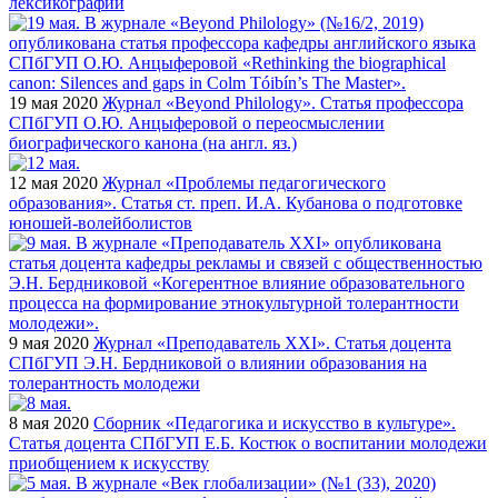
лексикографии
19 мая 2020
Журнал «Beyond Philology». Статья профессора
СПбГУП О.Ю. Анцыферовой о переосмыслении
биографического канона (на англ. яз.)
12 мая 2020
Журнал «Проблемы педагогического
образования». Статья ст. преп. И.А. Кубанова о подготовке
юношей-волейболистов
9 мая 2020
Журнал «Преподаватель XXI». Статья доцента
СПбГУП Э.Н. Бердниковой о влиянии образования на
толерантность молодежи
8 мая 2020
Сборник «Педагогика и искусство в культуре».
Статья доцента СПбГУП Е.Б. Костюк о воспитании молодежи
приобщением к искусству