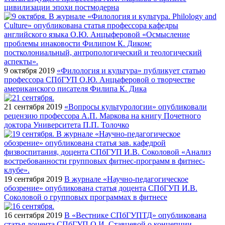
цивилизации эпохи постмодерна
9 октября 2019
«Филология и культура» публикует статью
профессора СПбГУП О.Ю. Анцыферовой о творчестве
американского писателя Филипа К. Дика
21 сентября 2019
«Вопросы культурологии» опубликовали
рецензию профессора А.П. Маркова на книгу Почетного
доктора Университета П.П. Толочко
19 сентября 2019
В журнале «Научно-педагогическое
обозрение» опубликована статья доцента СПбГУП И.В.
Соколовой о групповых программах в фитнесе
16 сентября 2019
В «Вестнике СПбГУПТД» опубликована
статья доцента СПбГУП О.И. Ставцевой о концепции