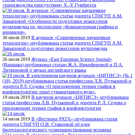
«производства присутствия» Х.-У. Гумбрехта
30 июля 2019
В журнале «Современные наукоемкие
технологии» опубликована статья доцента СПбГУП А.М.
Завьяловой о подготовке режиссеров мультимедиа
26 июля 2019
Журнал «East European Science Journal»
(Варшава) опубликовал статью Ж.А. Никифоровой и П.А.
Литвиновой о звуках английского языка
19 июля 2019
В научном журнале «ЦИТИСЭ» опубликована
статья профессора Л.В. Путькиной и доцента Р. Л. Седова о
приложениях теории графов в конфликтологии
14 июля 2019
В «Вестнике РХГА» опубликована статья
доцента СПбГУП О.И. Ставцевой об идее
биотехнологического усовершенствования человека