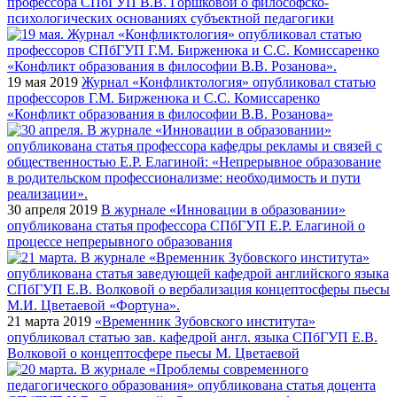
профессора СПбГУП В.В. Горшковой о философско-
психологических основаниях субъектной педагогики
19 мая 2019
Журнал «Конфликтология» опубликовал статью
профессоров Г.М. Бирженюка и С.С. Комиссаренко
«Конфликт образования в философии В.В. Розанова»
30 апреля 2019
В журнале «Инновации в образовании»
опубликована статья профессора СПбГУП Е.Р. Елагиной о
процессе непрерывного образования
21 марта 2019
«Временник Зубовского института»
опубликовал статью зав. кафедрой англ. языка СПбГУП Е.В.
Волковой о концептосфере пьесы М. Цветаевой