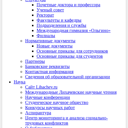
Почетные доктора и профессора
Ученый совет
Ректорат
Факультеты и кафедры
Подразделения и службы
Международная гимназия «Ольгино»
Филиалы
Нормативные документы
Новые документы
Основные приказы для сотрудников
Основные приказы для студентов
Партнеры
Банковские реквизиты
Контактная информация
Сведения об образовательной организации
Наука
Сайт Lihachev.ru
Международные Лихачевские научные чтения
Научные конференции
Студенческое научное общество
Конкурсы научных работ
Аспирантура
Центр мониторинга и анализа социально-
трудовых конфликтов