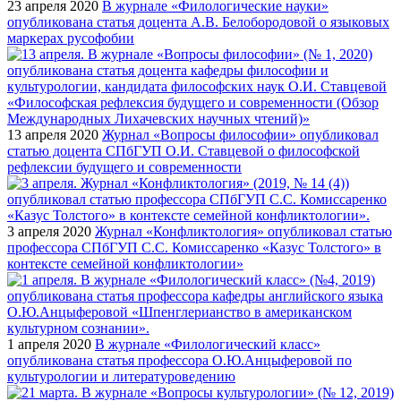
23 апреля 2020
В журнале «Филологические науки»
опубликована статья доцента А.В. Белобородовой о языковых
маркерах русофобии
13 апреля 2020
Журнал «Вопросы философии» опубликовал
статью доцента СПбГУП О.И. Ставцевой о философской
рефлексии будущего и современности
3 апреля 2020
Журнал «Конфликтология» опубликовал статью
профессора СПбГУП С.С. Комиссаренко «Казус Толстого» в
контексте семейной конфликтологии»
1 апреля 2020
В журнале «Филологический класс»
опубликована статья профессора О.Ю.Анцыферовой по
культурологии и литературоведению