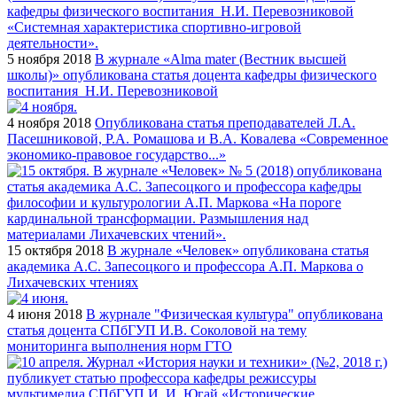
5 ноября 2018
В журнале «Alma mater (Вестник высшей
школы)» опубликована статья доцента кафедры физического
воспитания Н.И. Перевозниковой
4 ноября 2018
Опубликована статья преподавателей Л.А.
Пасешниковой, Р.А. Ромашова и В.А. Ковалева «Современное
экономико-правовое государство...»
15 октября 2018
В журнале «Человек» опубликована статья
академика А.С. Запесоцкого и профессора А.П. Маркова о
Лихачевских чтениях
4 июня 2018
В журнале "Физическая культура" опубликована
статья доцента СПбГУП И.В. Соколовой на тему
мониторинга выполнения норм ГТО