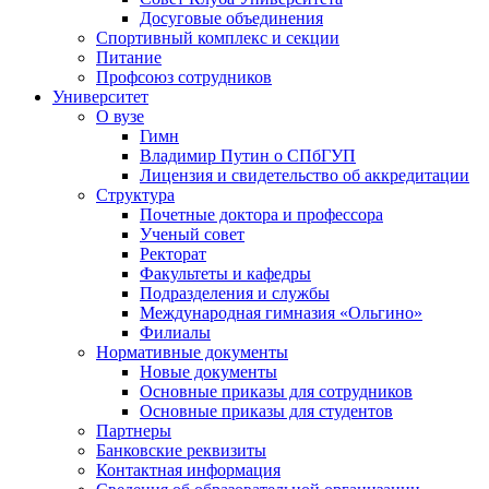
Досуговые объединения
Спортивный комплекс и секции
Питание
Профсоюз сотрудников
Университет
О вузе
Гимн
Владимир Путин о СПбГУП
Лицензия и свидетельство об аккредитации
Структура
Почетные доктора и профессора
Ученый совет
Ректорат
Факультеты и кафедры
Подразделения и службы
Международная гимназия «Ольгино»
Филиалы
Нормативные документы
Новые документы
Основные приказы для сотрудников
Основные приказы для студентов
Партнеры
Банковские реквизиты
Контактная информация