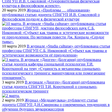
20 марта 2019
Журнал «Проблемы … образования»
опубликовал статью доцента СПбГУП И.В. Соколовой о
философском подходе к физической культуре
10 марта 2019
В журнале «Studia culturae» опубликована статья
профессора СПбГУП С.Б. Никоновой «Субъект как травма и
эстетические возможности её преодоления»
3 марта 2019
В журнале «Диоген» (Болгария) опубликована
статья доцента СПбГУП Т.И. Короткиной о социально-
психологическом тренинге
2 марта 2019
Журнал «Медиамузыка» публикует статьи
доцента СПбГУП Д.Н.Смирнова о современных тенденциях в
обучении будущих звукорежиссеров