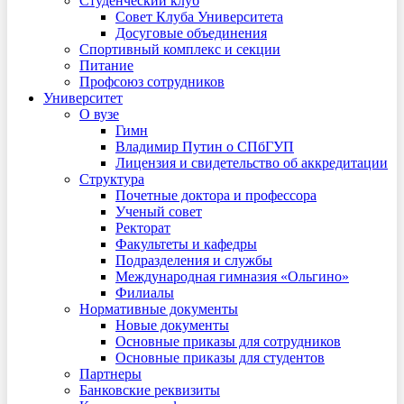
Студенческий клуб
Совет Клуба Университета
Досуговые объединения
Спортивный комплекс и секции
Питание
Профсоюз сотрудников
Университет
О вузе
Гимн
Владимир Путин о СПбГУП
Лицензия и свидетельство об аккредитации
Структура
Почетные доктора и профессора
Ученый совет
Ректорат
Факультеты и кафедры
Подразделения и службы
Международная гимназия «Ольгино»
Филиалы
Нормативные документы
Новые документы
Основные приказы для сотрудников
Основные приказы для студентов
Партнеры
Банковские реквизиты