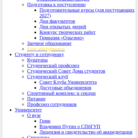
Подготовка к поступлению
Подготовительные курсы (для поступающих
2027)
Дни факультетов
Дни открытых дверей
Конкурс творческих работ
Гимназия «Ольгино»
Заочное образование
Блог абитуриента
Студенту и сотруднику
Кураторы
Студенческий профсоюз
Студенческий Совет Дома студентов
Студенческий клуб
Совет Клуба Университета
Досуговые объединения
Спортивный комплекс и секции
Питание
Профсоюз сотрудников
Университет
О вузе
Гимн
Владимир Путин о СПбГУП
Лицензия и свидетельство об аккредитации
Структура