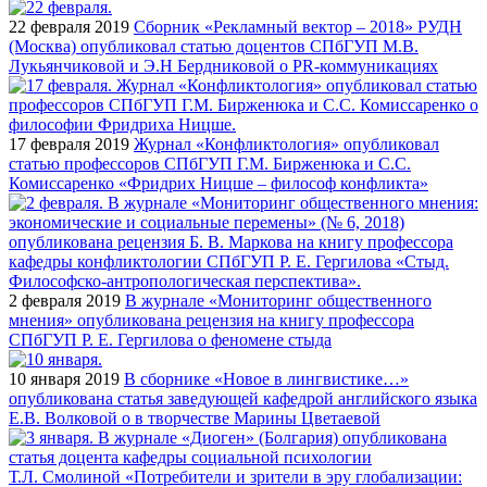
22 февраля 2019
Сборник «Рекламный вектор – 2018» РУДН
(Москва) опубликовал статью доцентов СПбГУП М.В.
Лукьянчиковой и Э.Н Бердниковой о PR-коммуникациях
17 февраля 2019
Журнал «Конфликтология» опубликовал
статью профессоров СПбГУП Г.М. Бирженюка и С.С.
Комиссаренко «Фридрих Ницше – философ конфликта»
2 февраля 2019
В журнале «Мониторинг общественного
мнения» опубликована рецензия на книгу профессора
СПбГУП Р. Е. Гергилова о феномене стыда
10 января 2019
В сборнике «Новое в лингвистике…»
опубликована статья заведующей кафедрой английского языка
Е.В. Волковой о в творчестве Марины Цветаевой