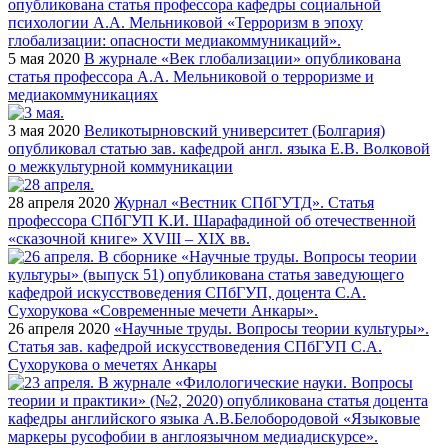
5 мая 2020
В журнале «Век глобализации» опубликована
статья профессора А.А. Мельниковой о терроризме и
медиакоммуникациях
3 мая 2020
Великотырновский университет (Болгария)
опубликовал статью зав. кафедрой англ. языка Е.В. Волковой
о межкультурной коммуникации
28 апреля 2020
Журнал «Вестник СПбГУТД». Статья
профессора СПбГУП К.И. Шарафадиной об отечественной
«сказочной книге» XVIII – XIX вв.
26 апреля 2020
«Научные труды. Вопросы теории культуры».
Статья зав. кафедрой искусствоведения СПбГУП С.А.
Сухорукова о мечетях Анкары