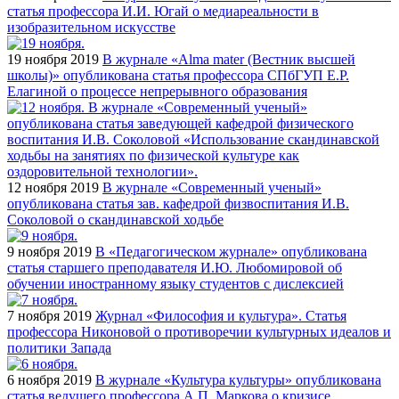
статья профессора И.И. Югай о медиареальности в
изобразительном искусстве
19 ноября 2019
В журнале «Alma mater (Вестник высшей
школы)» опубликована статья профессора СПбГУП Е.Р.
Елагиной о процессе непрерывного образования
12 ноября 2019
В журнале «Современный ученый»
опубликована статья зав. кафедрой физвоспитания И.В.
Соколовой о скандинавской ходьбе
9 ноября 2019
В «Педагогическом журнале» опубликована
статья старшего преподавателя И.Ю. Любомировой об
обучении иностранному языку студентов с дислексией
7 ноября 2019
Журнал «Философия и культура». Статья
профессора Никоновой о противоречии культурных идеалов и
политики Запада
6 ноября 2019
В журнале «Культура культуры» опубликована
статья ведущего профессора А.П. Маркова о кризисе