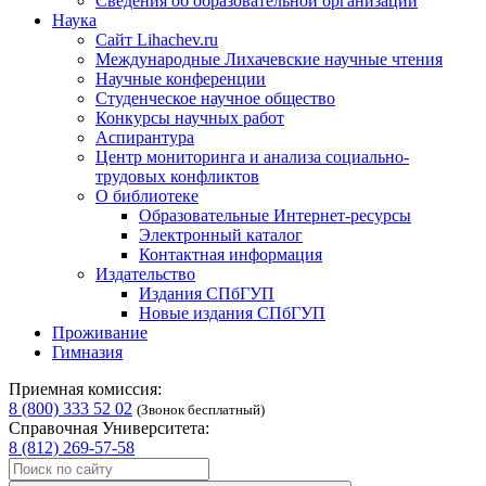
Сведения об образовательной организации
Наука
Сайт Lihachev.ru
Международные Лихачевские научные чтения
Научные конференции
Студенческое научное общество
Конкурсы научных работ
Аспирантура
Центр мониторинга и анализа социально-
трудовых конфликтов
О библиотеке
Образовательные Интернет-ресурсы
Электронный каталог
Контактная информация
Издательство
Издания СПбГУП
Новые издания СПбГУП
Проживание
Гимназия
Приемная комиссия:
8 (800) 333 52 02
(Звонок бесплатный)
Справочная Университета:
8 (812) 269-57-58