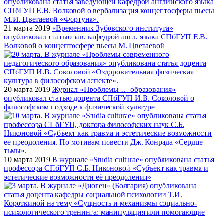
21 марта 2019
«Временник Зубовского института»
опубликовал статью зав. кафедрой англ. языка СПбГУП Е.В.
Волковой о концептосфере пьесы М. Цветаевой
20 марта 2019
Журнал «Проблемы … образования»
опубликовал статью доцента СПбГУП И.В. Соколовой о
философском подходе к физической культуре
10 марта 2019
В журнале «Studia culturae» опубликована статья
профессора СПбГУП С.Б. Никоновой «Субъект как травма и
эстетические возможности её преодоления»