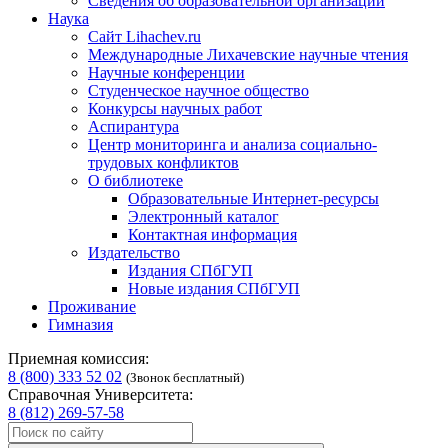
Сведения об образовательной организации
Наука
Сайт Lihachev.ru
Международные Лихачевские научные чтения
Научные конференции
Студенческое научное общество
Конкурсы научных работ
Аспирантура
Центр мониторинга и анализа социально-
трудовых конфликтов
О библиотеке
Образовательные Интернет-ресурсы
Электронный каталог
Контактная информация
Издательство
Издания СПбГУП
Новые издания СПбГУП
Проживание
Гимназия
Приемная комиссия:
8 (800) 333 52 02
(Звонок бесплатный)
Справочная Университета:
8 (812) 269-57-58