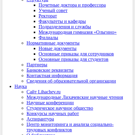
Почетные доктора и профессора
Ученый совет
Ректорат
Факультеты и кафедры
Подразделения и службы
Международная гимназия «Ольгино»
Филиалы
Нормативные документы
Новые документы
Основные приказы для сотрудников
Основные приказы для студентов
Партнеры
Банковские реквизиты
Контактная информация
Сведения об образовательной организации
Наука
Сайт Lihachev.ru
Международные Лихачевские научные чтения
Научные конференции
Студенческое научное общество
Конкурсы научных работ
Аспирантура
Центр мониторинга и анализа социально-
трудовых конфликтов