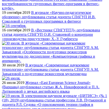
19 сентября 2019
В журнале «Научно-педагогическое
обозрение» опубликована статья доцента СПбГУП И.В.
Соколовой о групповых программах в фитнесе
16 сентября 2019
В «Вестнике СПбГУПТД» опубликована
статья доцента СПбГУП О.И. Ставцевой о концепции
«производства присутствия» Х.-У. Гумбрехта
30 июля 2019
В журнале «Современные наукоемкие
технологии» опубликована статья доцента СПбГУП А.М.
Завьяловой о подготовке режиссеров мультимедиа
26 июля 2019
Журнал «East European Science Journal»
(Варшава) опубликовал статью Ж.А. Никифоровой и П.А.
Литвиновой о звуках английского языка