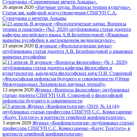
26 апреля 2020
«Научные труды. Вопросы теории культуры».
Статья зав. кафедрой искусствоведения СПбГУП С.А.
Сухорукова о мечетях Анкары
23 апреля 2020
В журнале «Филологические науки»
опубликована статья доцента А.В. Белобородовой о языковых
маркерах русофобии
13 апреля 2020
Журнал «Вопросы философии» опубликовал
статью доцента СПбГУП О.И. Ставцевой о философской
рефлексии будущего и современности
3 апреля 2020
Журнал «Конфликтология» опубликовал статью
профессора СПбГУП С.С. Комиссаренко «Казус Толстого» в
контексте семейной конфликтологии»