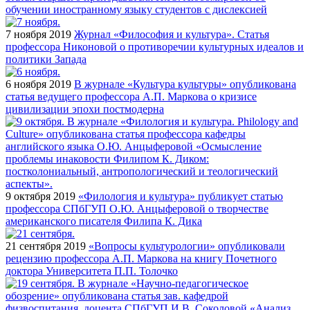
обучении иностранному языку студентов с дислексией
7 ноября 2019
Журнал «Философия и культура». Статья
профессора Никоновой о противоречии культурных идеалов и
политики Запада
6 ноября 2019
В журнале «Культура культуры» опубликована
статья ведущего профессора А.П. Маркова о кризисе
цивилизации эпохи постмодерна
9 октября 2019
«Филология и культура» публикует статью
профессора СПбГУП О.Ю. Анцыферовой о творчестве
американского писателя Филипа К. Дика
21 сентября 2019
«Вопросы культурологии» опубликовали
рецензию профессора А.П. Маркова на книгу Почетного
доктора Университета П.П. Толочко