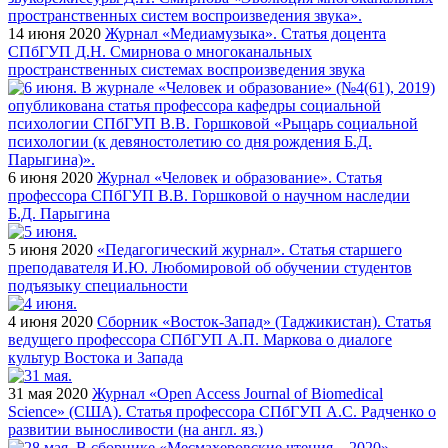
14 июня 2020
Журнал «Медиамузыка». Статья доцента
СПбГУП Д.Н. Смирнова о многоканальных
пространственных системах воспроизведения звука
6 июня 2020
Журнал «Человек и образование». Статья
профессора СПбГУП В.В. Горшковой о научном наследии
Б.Д. Парыгина
5 июня 2020
«Педагогический журнал». Статья старшего
преподавателя И.Ю. Любомировой об обучении студентов
подъязыку специальности
4 июня 2020
Сборник «Восток-Запад» (Таджикистан). Статья
ведущего профессора СПбГУП А.П. Маркова о диалоге
культур Востока и Запада
31 мая 2020
Журнал «Open Access Journal of Biomedical
Science» (США). Статья профессора СПбГУП А.С. Радченко о
развитии выносливости (на англ. яз.)