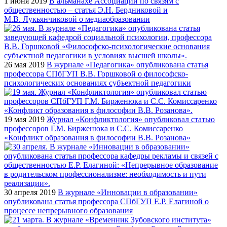
1 июня 2019
В альманахе Ассоциации по связям с
общественностью – статья Э.Н. Бердниковой и
М.В. Лукьянчиковой о медиаобразовании
26 мая 2019
В журнале «Педагогика» опубликована статья
профессора СПбГУП В.В. Горшковой о философско-
психологических основаниях субъектной педагогики
19 мая 2019
Журнал «Конфликтология» опубликовал статью
профессоров Г.М. Бирженюка и С.С. Комиссаренко
«Конфликт образования в философии В.В. Розанова»
30 апреля 2019
В журнале «Инновации в образовании»
опубликована статья профессора СПбГУП Е.Р. Елагиной о
процессе непрерывного образования