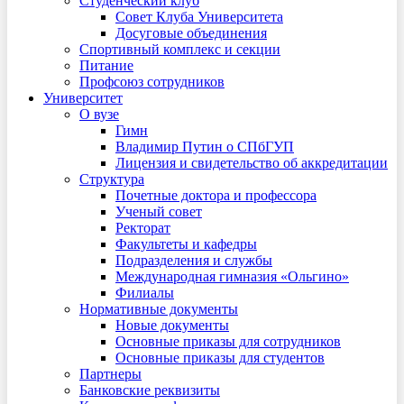
Студенческий клуб
Совет Клуба Университета
Досуговые объединения
Спортивный комплекс и секции
Питание
Профсоюз сотрудников
Университет
О вузе
Гимн
Владимир Путин о СПбГУП
Лицензия и свидетельство об аккредитации
Структура
Почетные доктора и профессора
Ученый совет
Ректорат
Факультеты и кафедры
Подразделения и службы
Международная гимназия «Ольгино»
Филиалы
Нормативные документы
Новые документы
Основные приказы для сотрудников
Основные приказы для студентов
Партнеры
Банковские реквизиты