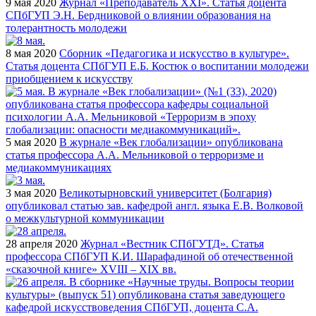
9 мая 2020
Журнал «Преподаватель XXI». Статья доцента
СПбГУП Э.Н. Бердниковой о влиянии образования на
толерантность молодежи
8 мая 2020
Сборник «Педагогика и искусство в культуре».
Статья доцента СПбГУП Е.Б. Костюк о воспитании молодежи
приобщением к искусству
5 мая 2020
В журнале «Век глобализации» опубликована
статья профессора А.А. Мельниковой о терроризме и
медиакоммуникациях
3 мая 2020
Великотырновский университет (Болгария)
опубликовал статью зав. кафедрой англ. языка Е.В. Волковой
о межкультурной коммуникации
28 апреля 2020
Журнал «Вестник СПбГУТД». Статья
профессора СПбГУП К.И. Шарафадиной об отечественной
«сказочной книге» XVIII – XIX вв.