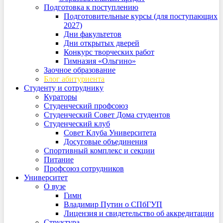
Подготовка к поступлению
Подготовительные курсы (для поступающих
2027)
Дни факультетов
Дни открытых дверей
Конкурс творческих работ
Гимназия «Ольгино»
Заочное образование
Блог абитуриента
Студенту и сотруднику
Кураторы
Студенческий профсоюз
Студенческий Совет Дома студентов
Студенческий клуб
Совет Клуба Университета
Досуговые объединения
Спортивный комплекс и секции
Питание
Профсоюз сотрудников
Университет
О вузе
Гимн
Владимир Путин о СПбГУП
Лицензия и свидетельство об аккредитации
Структура