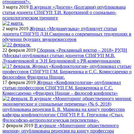
3 марта 2019
В журнале «Диоген» (Болгария) опубликована
статья доцента СПбГУП Т.И. Короткиной о социально-
психологическом тренинге
2 марта 2019
Журнал «Медиамузыка» публикует статьи
доцента СПбГУП Д.Н.Смирнова о современных тенденциях в
обучении будущих звукорежиссеров
22 февраля 2019
Сборник «Рекламный вектор – 2018» РУДН
(Москва) опубликовал статью доцентов СПбГУП М.В.
Лукьянчиковой и Э.Н Бердниковой о PR-коммуникациях
17 февраля 2019
Журнал «Конфликтология» опубликовал
статью профессоров СПбГУП Г.М. Бирженюка и С.С.
Комиссаренко «Фридрих Ницше – философ конфликта»
2 февраля 2019
В журнале «Мониторинг общественного
мнения» опубликована рецензия на книгу профессора