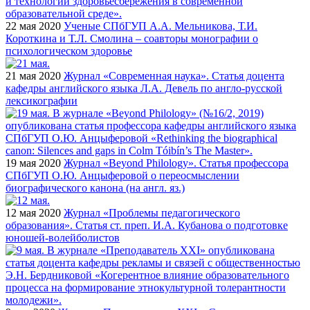
22 мая 2020
Ученые СПбГУП А.А. Мельникова, Т.И.
Короткина и Т.Л. Смолина – соавторы монографии о
психологическом здоровье
21 мая 2020
Журнал «Современная наука». Статья доцента
кафедры английского языка Л.А. Девель по англо-русской
лексикографии
19 мая 2020
Журнал «Beyond Philology». Статья профессора
СПбГУП О.Ю. Анцыферовой о переосмыслении
биографического канона (на англ. яз.)
12 мая 2020
Журнал «Проблемы педагогического
образования». Статья ст. преп. И.А. Кубанова о подготовке
юношей-волейболистов