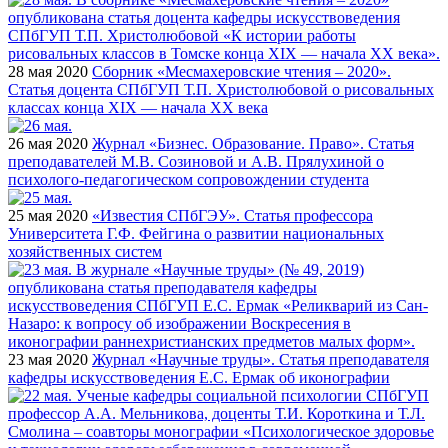
28 мая 2020
Сборник «Месмахеровские чтения – 2020».
Статья доцента СПбГУП Т.П. Христолюбовой о рисовальных
классах конца XIX — начала ХХ века
26 мая 2020
Журнал «Бизнес. Образование. Право». Статья
преподавателей М.В. Созиновой и А.В. Прялухиной о
психолого-педагогическом сопровождении студента
25 мая 2020
«Известия СПбГЭУ». Статья профессора
Университета Г.Ф. Фейгина о развитии национальных
хозяйственных систем
23 мая 2020
Журнал «Научные труды». Статья преподавателя
кафедры искусствоведения Е.С. Ермак об иконографии