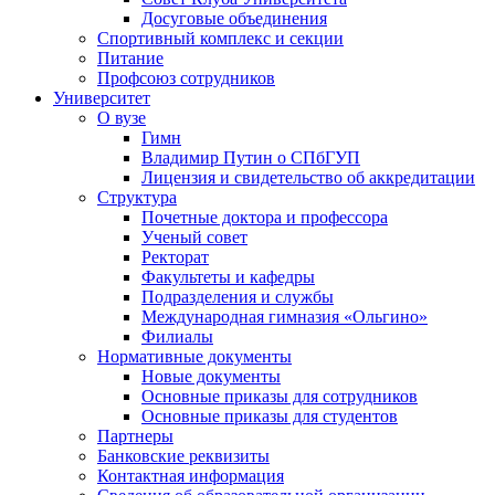
Досуговые объединения
Спортивный комплекс и секции
Питание
Профсоюз сотрудников
Университет
О вузе
Гимн
Владимир Путин о СПбГУП
Лицензия и свидетельство об аккредитации
Структура
Почетные доктора и профессора
Ученый совет
Ректорат
Факультеты и кафедры
Подразделения и службы
Международная гимназия «Ольгино»
Филиалы
Нормативные документы
Новые документы
Основные приказы для сотрудников
Основные приказы для студентов
Партнеры
Банковские реквизиты
Контактная информация