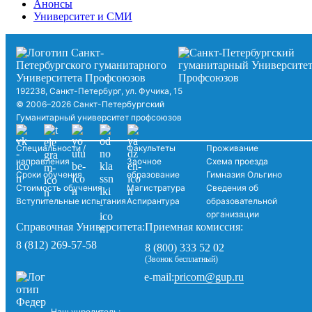
Анонсы
Университет и СМИ
192238, Санкт-Петербург, ул. Фучика, 15
© 2006–2026 Санкт-Петербургский
Гуманитарный университет профсоюзов
Специальности /
Факультеты
Проживание
направления
Заочное
Схема проезда
Сроки обучения
образование
Гимназия Ольгино
Стоимость обучения
Магистратура
Сведения об
Вступительные испытания
Аспирантура
образовательной
организации
Справочная Университета:
Приемная комиссия:
8 (812) 269-57-58
8 (800) 333 52 02
(Звонок бесплатный)
pricom@gup.ru
e-mail:
Наш учредитель: