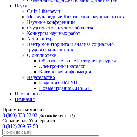
Сведения об образовательной организации
Наука
Сайт Lihachev.ru
Международные Лихачевские научные чтения
Научные конференции
Студенческое научное общество
Конкурсы научных работ
Аспирантура
Центр мониторинга и анализа социально-
трудовых конфликтов
О библиотеке
Образовательные Интернет-ресурсы
Электронный каталог
Контактная информация
Издательство
Издания СПбГУП
Новые издания СПбГУП
Проживание
Гимназия
Приемная комиссия:
8 (800) 333 52 02
(Звонок бесплатный)
Справочная Университета:
8 (812) 269-57-58