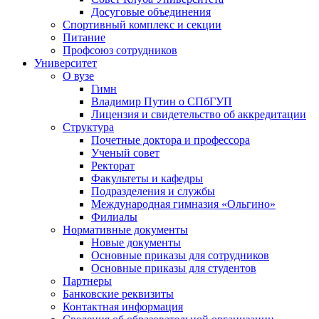
Досуговые объединения
Спортивный комплекс и секции
Питание
Профсоюз сотрудников
Университет
О вузе
Гимн
Владимир Путин о СПбГУП
Лицензия и свидетельство об аккредитации
Структура
Почетные доктора и профессора
Ученый совет
Ректорат
Факультеты и кафедры
Подразделения и службы
Международная гимназия «Ольгино»
Филиалы
Нормативные документы
Новые документы
Основные приказы для сотрудников
Основные приказы для студентов
Партнеры
Банковские реквизиты
Контактная информация