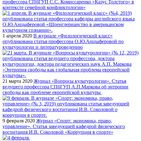
профессора СПбГУП С.С. Комиссаренко «Казус Толстого» в
контексте семейной конфликтологии»
1 апреля 2020
В журнале «Филологический класс»
опубликована статья профессора О.Ю.Анцыферовой по
культурологии и литературоведению
21 марта 2020
Журнал «Вопросы культурологии». Статья
ведущего профессора СПбГУП А.П.Маркова об энтропии
свободы как проблеме европейской культуры
9 февраля 2020
Журнал «Спорт: экономика, право,
управление». Статья заведующей кафедрой физического
воспитания И.В. Соколовой «Коррупция в спорте»