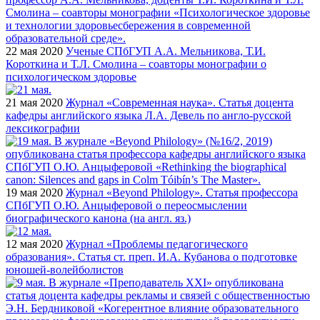
22 мая 2020
Ученые СПбГУП А.А. Мельникова, Т.И.
Короткина и Т.Л. Смолина – соавторы монографии о
психологическом здоровье
21 мая 2020
Журнал «Современная наука». Статья доцента
кафедры английского языка Л.А. Девель по англо-русской
лексикографии
19 мая 2020
Журнал «Beyond Philology». Статья профессора
СПбГУП О.Ю. Анцыферовой о переосмыслении
биографического канона (на англ. яз.)
12 мая 2020
Журнал «Проблемы педагогического
образования». Статья ст. преп. И.А. Кубанова о подготовке
юношей-волейболистов