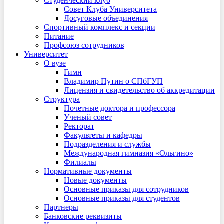
Студенческий клуб
Совет Клуба Университета
Досуговые объединения
Спортивный комплекс и секции
Питание
Профсоюз сотрудников
Университет
О вузе
Гимн
Владимир Путин о СПбГУП
Лицензия и свидетельство об аккредитации
Структура
Почетные доктора и профессора
Ученый совет
Ректорат
Факультеты и кафедры
Подразделения и службы
Международная гимназия «Ольгино»
Филиалы
Нормативные документы
Новые документы
Основные приказы для сотрудников
Основные приказы для студентов
Партнеры
Банковские реквизиты