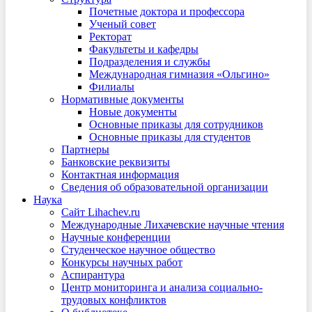
Почетные доктора и профессора
Ученый совет
Ректорат
Факультеты и кафедры
Подразделения и службы
Международная гимназия «Ольгино»
Филиалы
Нормативные документы
Новые документы
Основные приказы для сотрудников
Основные приказы для студентов
Партнеры
Банковские реквизиты
Контактная информация
Сведения об образовательной организации
Наука
Сайт Lihachev.ru
Международные Лихачевские научные чтения
Научные конференции
Студенческое научное общество
Конкурсы научных работ
Аспирантура
Центр мониторинга и анализа социально-
трудовых конфликтов