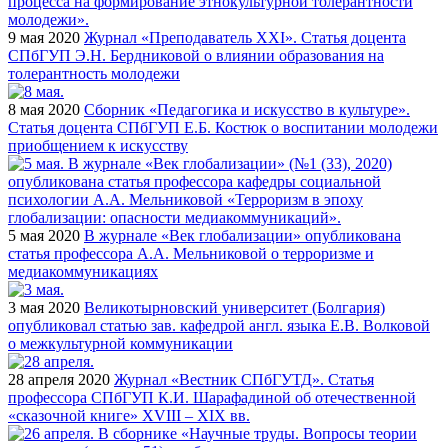
9 мая 2020
Журнал «Преподаватель XXI». Статья доцента
СПбГУП Э.Н. Бердниковой о влиянии образования на
толерантность молодежи
8 мая 2020
Сборник «Педагогика и искусство в культуре».
Статья доцента СПбГУП Е.Б. Костюк о воспитании молодежи
приобщением к искусству
5 мая 2020
В журнале «Век глобализации» опубликована
статья профессора А.А. Мельниковой о терроризме и
медиакоммуникациях
3 мая 2020
Великотырновский университет (Болгария)
опубликовал статью зав. кафедрой англ. языка Е.В. Волковой
о межкультурной коммуникации
28 апреля 2020
Журнал «Вестник СПбГУТД». Статья
профессора СПбГУП К.И. Шарафадиной об отечественной
«сказочной книге» XVIII – XIX вв.