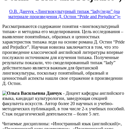
О.В. Данчук «Лингвокультурный типаж “lady/леди” (на
материале произведения Д. Остин “Pride and Prejudice”)»
Рассматриваются содержание понятия «лингвокультурный
типаж» и методика его моделирования. Цель исследования –
выявление понятийных, образных и ценностных
характеристик типажа леди на основе романа Д. Остин “Pride
and Prejudice”. Научная новизна заключается в том, что это
произведение классической английской литературы впервые
послужило источником для изучения типажа. Полученные
результаты показали, что смоделированный типаж “lady”
действительно является важным для британской
лингвокультуры, поскольку понятийный, образный и
ценностный аспекты нашли свое отражение в произведении
Д. Остин.
Ольга Васильевна Данчук
- Доцент кафедры английского
языка, кандидат культурологии, заведующая секцией
факультета искусств. Автор более 20 научных и учебно-
методических публикаций, в том числе 2-х учебных пособий.
Стаж педагогической деятельности – более 5 лет.
Читаемые дисциплины: «Иностранный язык (английский)»,
«Практический курс грамматики», «Практический курс