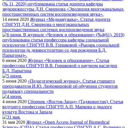
14 июня 2020
Журнал «Медиамузыка». Статья доцента
СПбГУП Д.Н. Смирнова о многоканальных
пространственных системах воспроизведения звука
6 июня 2020
Журнал «Человек и образование». Статья
профессора СПбГУП В.В. Горшковой о научном наследии
Б.Д. Парыгина
5 июня 2020
«Педагогический журнал». Статья старшего
преподавателя И.Ю. Любомировой об обучении студентов
подъязыку специальности
4 июня 2020
Сборник «Восток-Запад» (Таджикистан). Статья
ведущего профессора СПбГУП А.П. Маркова о диалоге
культур Востока и Запада
31 мая 2020
Журнал «Open Access Journal of Biomedical
Science» (США). Статья профессора СПбГУП А.С. Радченко о