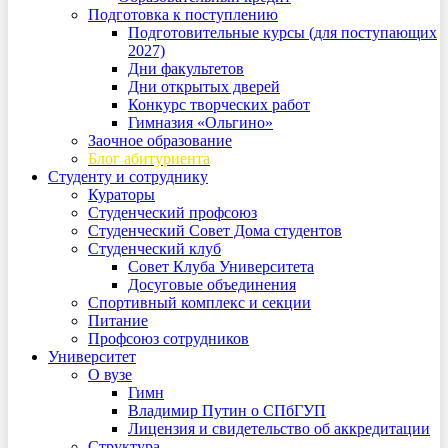
Подготовка к поступлению
Подготовительные курсы (для поступающих
2027)
Дни факультетов
Дни открытых дверей
Конкурс творческих работ
Гимназия «Ольгино»
Заочное образование
Блог абитуриента
Студенту и сотруднику
Кураторы
Студенческий профсоюз
Студенческий Совет Дома студентов
Студенческий клуб
Совет Клуба Университета
Досуговые объединения
Спортивный комплекс и секции
Питание
Профсоюз сотрудников
Университет
О вузе
Гимн
Владимир Путин о СПбГУП
Лицензия и свидетельство об аккредитации
Структура