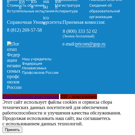
Стоимость обучения
Магистратура
Сведения об
Вступительные испытания
Аспирантура
образовательной
организации
Справочная Университета:
Приемная комиссия:
8 (812) 269-57-58
8 (800) 333 52 02
(Звонок бесплатный)
pricom@gup.ru
e-mail:
Наш учредитель:
Федерация
Независимых
Профсоюзов России
Персональный консультант
ИИ – консультант
Этот сайт использует файлы cookies и сервисы сбора
технических данных посетителей для обеспечения
работоспособности и улучшения качества обслуживания.
Продолжая использовать наш сайт, вы соглашаетесь
с использованием данных технологий.
Принять