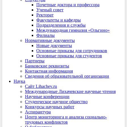
Почетные доктора и профессора
Ученый совет
Ректорат
Факультеты и кафедры
Подразделения и службы
Международная гимназия «Ольгино»
Филиалы
Нормативные документы
Новые документы
Основные приказы для сотрудников
Основные приказы для студентов
Партнеры
Банковские реквизиты
Контактная информация
Сведения об образовательной организации
Наука
Сайт Lihachev.ru
Международные Лихачевские научные чтения
Научные конференции
Студенческое научное общество
Конкурсы научных работ
Аспирантура
Центр мониторинга и анализа социально-
трудовых конфликтов