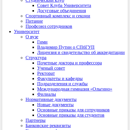
Студенческий клуб
Совет Клуба Университета
Досуговые объединения
Спортивный комплекс и секции
Питание
Профсоюз сотрудников
Университет
О вузе
Гимн
Владимир Путин о СПбГУП
Лицензия и свидетельство об аккредитации
Структура
Почетные доктора и профессора
Ученый совет
Ректорат
Факультеты и кафедры
Подразделения и службы
Международная гимназия «Ольгино»
Филиалы
Нормативные документы
Новые документы
Основные приказы для сотрудников
Основные приказы для студентов
Партнеры
Банковские реквизиты