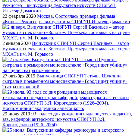
22 февраля 2020
Москва. Состоялась премьера фильма
«Кире». Режиссер – выпускница СПбГУП Ильсеяр Дамаскин
2 января 2020
Выпускник СПбГУП Сергей Васильев – автор
музыки к спектаклю «Золото». Премьера состоялась на сцене
МХАТа им. М. Горького
27 октября 2019
Выпускница СПбГУП Татьяна Шуклина
сыграла в премьерном моноспектакле «Город ищет убийцу»
Театра поколений
29 июля 2019
93 года со дня рождения выдающегося педагога,
зав. кафедрой актерского искусства СПбГУП З.Я.
Корогодского (1926–2004)