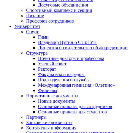
Досуговые объединения
Спортивный комплекс и секции
Питание
Профсоюз сотрудников
Университет
О вузе
Гимн
Владимир Путин о СПбГУП
Лицензия и свидетельство об аккредитации
Структура
Почетные доктора и профессора
Ученый совет
Ректорат
Факультеты и кафедры
Подразделения и службы
Международная гимназия «Ольгино»
Филиалы
Нормативные документы
Новые документы
Основные приказы для сотрудников
Основные приказы для студентов
Партнеры
Банковские реквизиты
Контактная информация