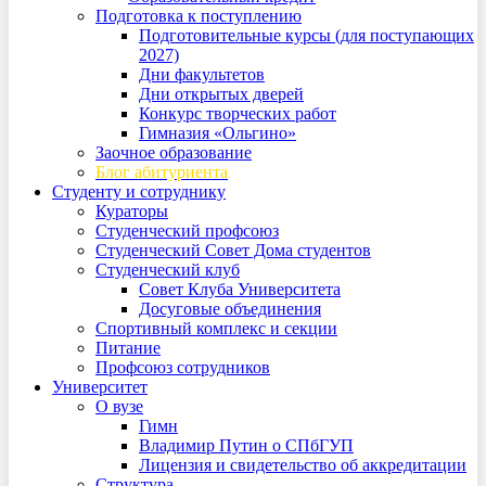
Подготовка к поступлению
Подготовительные курсы (для поступающих
2027)
Дни факультетов
Дни открытых дверей
Конкурс творческих работ
Гимназия «Ольгино»
Заочное образование
Блог абитуриента
Студенту и сотруднику
Кураторы
Студенческий профсоюз
Студенческий Совет Дома студентов
Студенческий клуб
Совет Клуба Университета
Досуговые объединения
Спортивный комплекс и секции
Питание
Профсоюз сотрудников
Университет
О вузе
Гимн
Владимир Путин о СПбГУП
Лицензия и свидетельство об аккредитации
Структура