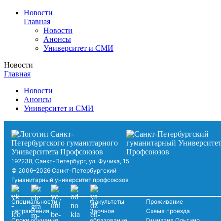
Новости
Главная
Новости
Анонсы
Университет и СМИ
Новости
Главная
Новости
Анонсы
Университет и СМИ
192238, Санкт-Петербург, ул. Фучика, 15
© 2006–2026 Санкт-Петербургский
Гуманитарный университет профсоюзов
Специальности /
Факультеты
Проживание
направления
Заочное
Схема проезда
Сроки обучения
образование
Гимназия Ольгино