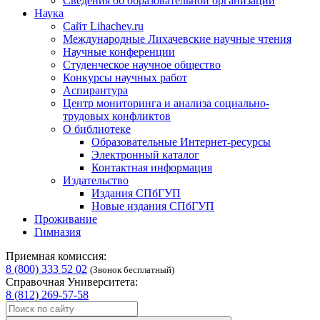
Сведения об образовательной организации
Наука
Сайт Lihachev.ru
Международные Лихачевские научные чтения
Научные конференции
Студенческое научное общество
Конкурсы научных работ
Аспирантура
Центр мониторинга и анализа социально-
трудовых конфликтов
О библиотеке
Образовательные Интернет-ресурсы
Электронный каталог
Контактная информация
Издательство
Издания СПбГУП
Новые издания СПбГУП
Проживание
Гимназия
Приемная комиссия:
8 (800) 333 52 02
(Звонок бесплатный)
Справочная Университета:
8 (812) 269-57-58