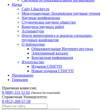
Сведения об образовательной организации
Наука
Сайт Lihachev.ru
Международные Лихачевские научные чтения
Научные конференции
Студенческое научное общество
Конкурсы научных работ
Аспирантура
Центр мониторинга и анализа социально-
трудовых конфликтов
О библиотеке
Образовательные Интернет-ресурсы
Электронный каталог
Контактная информация
Издательство
Издания СПбГУП
Новые издания СПбГУП
Проживание
Гимназия
Приемная комиссия:
8 (800) 333 52 02
(Звонок бесплатный)
Справочная Университета:
8 (812) 269-57-58