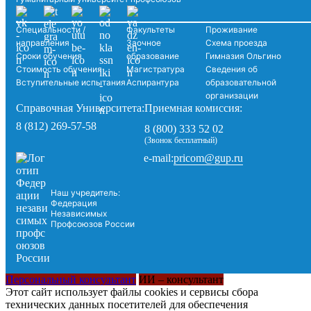
Специальности /
Факультеты
Проживание
направления
Заочное
Схема проезда
Сроки обучения
образование
Гимназия Ольгино
Стоимость обучения
Магистратура
Сведения об
Вступительные испытания
Аспирантура
образовательной
организации
Справочная Университета:
Приемная комиссия:
8 (812) 269-57-58
8 (800) 333 52 02
(Звонок бесплатный)
pricom@gup.ru
e-mail:
Наш учредитель:
Федерация
Независимых
Профсоюзов России
Персональный консультант
ИИ – консультант
Этот сайт использует файлы cookies и сервисы сбора
технических данных посетителей для обеспечения