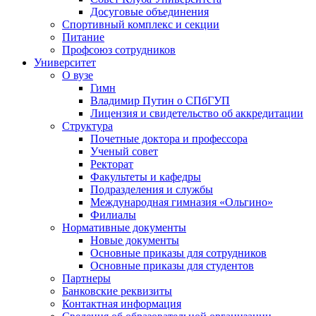
Досуговые объединения
Спортивный комплекс и секции
Питание
Профсоюз сотрудников
Университет
О вузе
Гимн
Владимир Путин о СПбГУП
Лицензия и свидетельство об аккредитации
Структура
Почетные доктора и профессора
Ученый совет
Ректорат
Факультеты и кафедры
Подразделения и службы
Международная гимназия «Ольгино»
Филиалы
Нормативные документы
Новые документы
Основные приказы для сотрудников
Основные приказы для студентов
Партнеры
Банковские реквизиты
Контактная информация