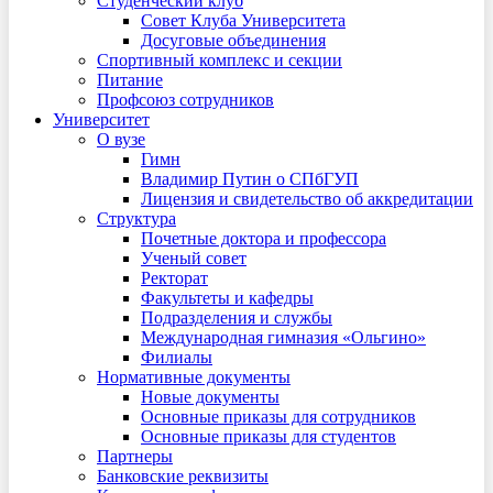
Студенческий клуб
Совет Клуба Университета
Досуговые объединения
Спортивный комплекс и секции
Питание
Профсоюз сотрудников
Университет
О вузе
Гимн
Владимир Путин о СПбГУП
Лицензия и свидетельство об аккредитации
Структура
Почетные доктора и профессора
Ученый совет
Ректорат
Факультеты и кафедры
Подразделения и службы
Международная гимназия «Ольгино»
Филиалы
Нормативные документы
Новые документы
Основные приказы для сотрудников
Основные приказы для студентов
Партнеры
Банковские реквизиты