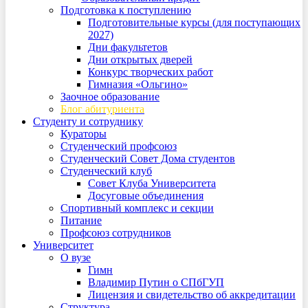
Подготовка к поступлению
Подготовительные курсы (для поступающих
2027)
Дни факультетов
Дни открытых дверей
Конкурс творческих работ
Гимназия «Ольгино»
Заочное образование
Блог абитуриента
Студенту и сотруднику
Кураторы
Студенческий профсоюз
Студенческий Совет Дома студентов
Студенческий клуб
Совет Клуба Университета
Досуговые объединения
Спортивный комплекс и секции
Питание
Профсоюз сотрудников
Университет
О вузе
Гимн
Владимир Путин о СПбГУП
Лицензия и свидетельство об аккредитации
Структура