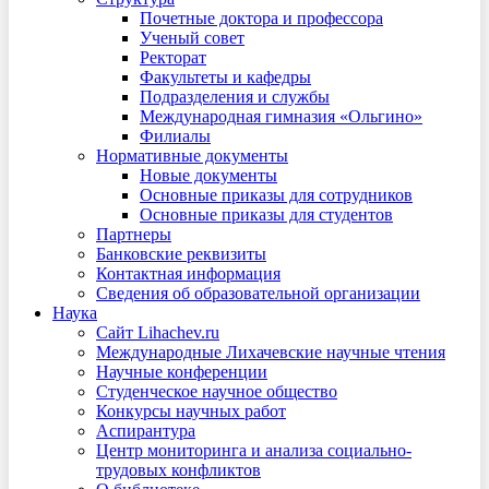
Почетные доктора и профессора
Ученый совет
Ректорат
Факультеты и кафедры
Подразделения и службы
Международная гимназия «Ольгино»
Филиалы
Нормативные документы
Новые документы
Основные приказы для сотрудников
Основные приказы для студентов
Партнеры
Банковские реквизиты
Контактная информация
Сведения об образовательной организации
Наука
Сайт Lihachev.ru
Международные Лихачевские научные чтения
Научные конференции
Студенческое научное общество
Конкурсы научных работ
Аспирантура
Центр мониторинга и анализа социально-
трудовых конфликтов