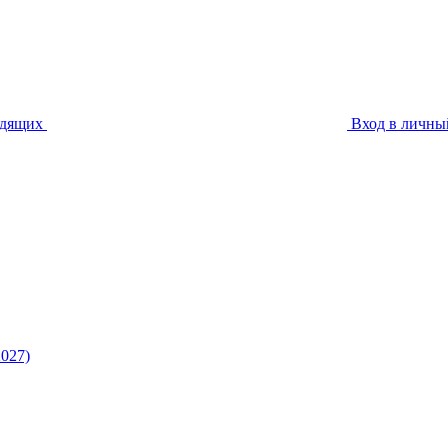
идящих
Вход в личны
027)