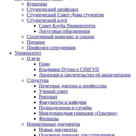
Кураторы
Студенческий профсоюз
Студенческий Совет Дома студентов
Студенческий клуб
Совет Клуба Университета
Досуговые объединения
Спортивный комплекс и секции
Питание
Профсоюз сотрудников
Университет
О вузе
Гимн
Владимир Путин о СПбГУП
Лицензия и свидетельство об аккредитации
Структура
Почетные доктора и профессора
Ученый совет
Ректорат
Факультеты и кафедры
Подразделения и службы
Международная гимназия «Ольгино»
Филиалы
Нормативные документы
Новые документы
Основные приказы для сотрудников