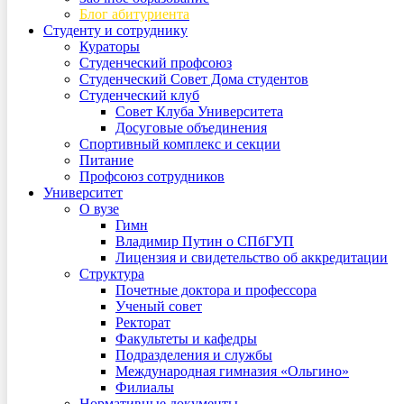
Блог абитуриента
Студенту и сотруднику
Кураторы
Студенческий профсоюз
Студенческий Совет Дома студентов
Студенческий клуб
Совет Клуба Университета
Досуговые объединения
Спортивный комплекс и секции
Питание
Профсоюз сотрудников
Университет
О вузе
Гимн
Владимир Путин о СПбГУП
Лицензия и свидетельство об аккредитации
Структура
Почетные доктора и профессора
Ученый совет
Ректорат
Факультеты и кафедры
Подразделения и службы
Международная гимназия «Ольгино»
Филиалы
Нормативные документы