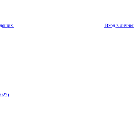
идящих
Вход в личны
027)