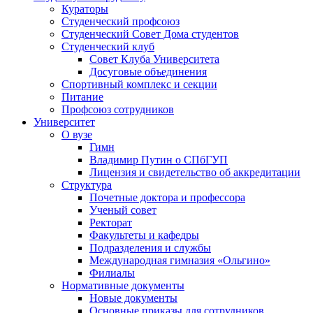
Кураторы
Студенческий профсоюз
Студенческий Совет Дома студентов
Студенческий клуб
Совет Клуба Университета
Досуговые объединения
Спортивный комплекс и секции
Питание
Профсоюз сотрудников
Университет
О вузе
Гимн
Владимир Путин о СПбГУП
Лицензия и свидетельство об аккредитации
Структура
Почетные доктора и профессора
Ученый совет
Ректорат
Факультеты и кафедры
Подразделения и службы
Международная гимназия «Ольгино»
Филиалы
Нормативные документы
Новые документы
Основные приказы для сотрудников