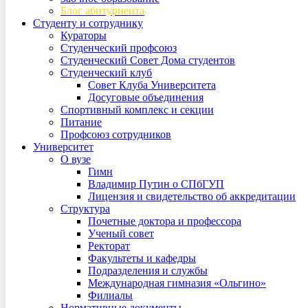
Блог абитуриента
Студенту и сотруднику
Кураторы
Студенческий профсоюз
Студенческий Совет Дома студентов
Студенческий клуб
Совет Клуба Университета
Досуговые объединения
Спортивный комплекс и секции
Питание
Профсоюз сотрудников
Университет
О вузе
Гимн
Владимир Путин о СПбГУП
Лицензия и свидетельство об аккредитации
Структура
Почетные доктора и профессора
Ученый совет
Ректорат
Факультеты и кафедры
Подразделения и службы
Международная гимназия «Ольгино»
Филиалы
Нормативные документы