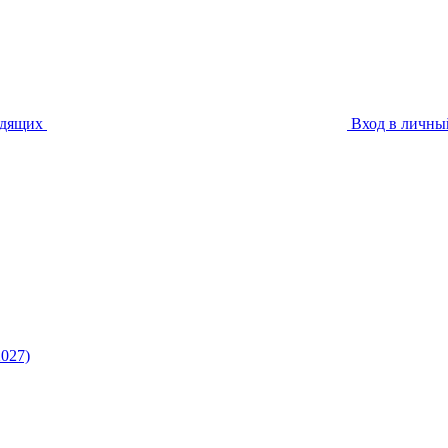
идящих
Вход в личны
027)