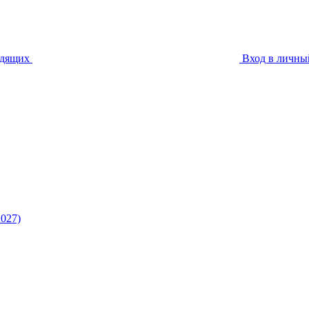
идящих
Вход в личны
027)