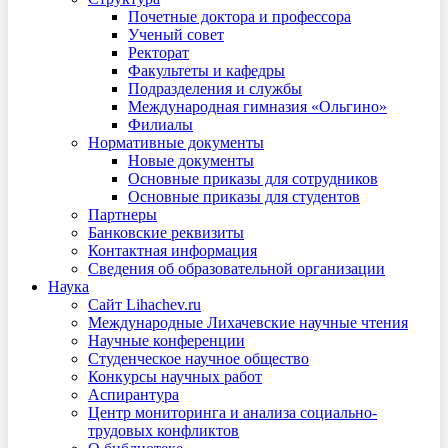
Почетные доктора и профессора
Ученый совет
Ректорат
Факультеты и кафедры
Подразделения и службы
Международная гимназия «Ольгино»
Филиалы
Нормативные документы
Новые документы
Основные приказы для сотрудников
Основные приказы для студентов
Партнеры
Банковские реквизиты
Контактная информация
Сведения об образовательной организации
Наука
Сайт Lihachev.ru
Международные Лихачевские научные чтения
Научные конференции
Студенческое научное общество
Конкурсы научных работ
Аспирантура
Центр мониторинга и анализа социально-
трудовых конфликтов