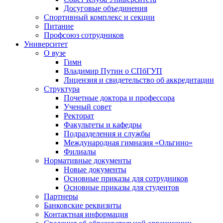
Досуговые объединения
Спортивный комплекс и секции
Питание
Профсоюз сотрудников
Университет
О вузе
Гимн
Владимир Путин о СПбГУП
Лицензия и свидетельство об аккредитации
Структура
Почетные доктора и профессора
Ученый совет
Ректорат
Факультеты и кафедры
Подразделения и службы
Международная гимназия «Ольгино»
Филиалы
Нормативные документы
Новые документы
Основные приказы для сотрудников
Основные приказы для студентов
Партнеры
Банковские реквизиты
Контактная информация