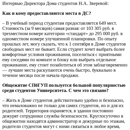
Интервью Директора Дома студентов Н.А. Зверевой:
Как и кому предоставляются места в ДС?
– В учебный период студентам предоставляется 649 мест.
Стоимость (за 9 месяцев) самая разная: от 103 305 руб. в
трехместном номере категории «стандарт» до 295 000 руб. в
одноместном номере улучшенной планировки. По опыту
прошлых лет, могу сказать, что к 1 сентября в Доме студентов
свободных мест не бывает. Если студент хочет выбрать более
комфортные условия проживания, поселиться с приятными
ему соседями по комнате и блоку или выбрать отдельное
проживание, ему стоит позаботиться об этом заблаговременно
— лучшие места раскупаются очень быстро, буквально в
течение месяца после начала продажи.
Общежитие СПбГУП пользуется большой популярностью
среди студентов Университета. С чем это связано?
– Жить в Доме студентов действительно удобно и безопасно,
что немаловажно не только для самих студентов, но и для их
родителей. Территория охраняется, в здании постоянно
дежурят сотрудники службы безопасности. Круглосуточно в
общежитии находятся администратор и дежурные по этажам,
родители студентов могут с ними связаться в любое время,