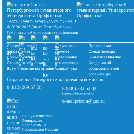
192238, Санкт-Петербург, ул. Фучика, 15
© 2006–2026 Санкт-Петербургский
Гуманитарный университет профсоюзов
Специальности /
Факультеты
Проживание
направления
Заочное
Схема проезда
Сроки обучения
образование
Гимназия Ольгино
Стоимость обучения
Магистратура
Сведения об
Вступительные испытания
Аспирантура
образовательной
организации
Справочная Университета:
Приемная комиссия:
8 (812) 269-57-58
8 (800) 333 52 02
(Звонок бесплатный)
pricom@gup.ru
e-mail:
Наш учредитель:
Федерация
Независимых
Профсоюзов России