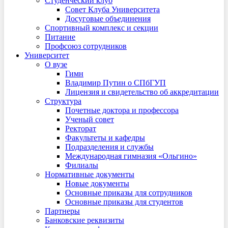
Студенческий клуб
Совет Клуба Университета
Досуговые объединения
Спортивный комплекс и секции
Питание
Профсоюз сотрудников
Университет
О вузе
Гимн
Владимир Путин о СПбГУП
Лицензия и свидетельство об аккредитации
Структура
Почетные доктора и профессора
Ученый совет
Ректорат
Факультеты и кафедры
Подразделения и службы
Международная гимназия «Ольгино»
Филиалы
Нормативные документы
Новые документы
Основные приказы для сотрудников
Основные приказы для студентов
Партнеры
Банковские реквизиты