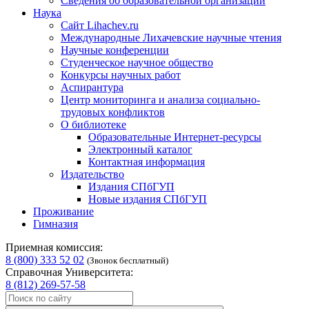
Сведения об образовательной организации
Наука
Сайт Lihachev.ru
Международные Лихачевские научные чтения
Научные конференции
Студенческое научное общество
Конкурсы научных работ
Аспирантура
Центр мониторинга и анализа социально-
трудовых конфликтов
О библиотеке
Образовательные Интернет-ресурсы
Электронный каталог
Контактная информация
Издательство
Издания СПбГУП
Новые издания СПбГУП
Проживание
Гимназия
Приемная комиссия:
8 (800) 333 52 02
(Звонок бесплатный)
Справочная Университета:
8 (812) 269-57-58