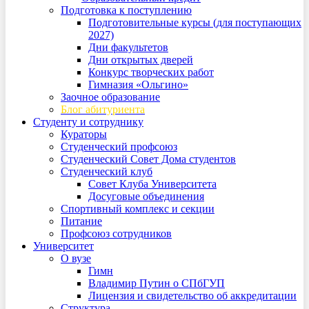
Подготовка к поступлению
Подготовительные курсы (для поступающих
2027)
Дни факультетов
Дни открытых дверей
Конкурс творческих работ
Гимназия «Ольгино»
Заочное образование
Блог абитуриента
Студенту и сотруднику
Кураторы
Студенческий профсоюз
Студенческий Совет Дома студентов
Студенческий клуб
Совет Клуба Университета
Досуговые объединения
Спортивный комплекс и секции
Питание
Профсоюз сотрудников
Университет
О вузе
Гимн
Владимир Путин о СПбГУП
Лицензия и свидетельство об аккредитации
Структура