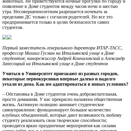
животных. Не приветствуются ночные прогулки по городу и
появление в Доме студентов между часом ночи и шестью
утра. Несовершеннолетним разрешается ночевать за
пределами ДС только с согласия родителей. Но все это
предпринимается только в целях безопасности самих
студентов.
Первый заместитель генерального директора ИТАР-ТАСС,
профессор Михаил Гусман на Итальянской улице в Доме
студентов; кинорежиссер Андрей Кончаловский и Александр
Запесоцкий на Итальянской улице в Доме студентов
Учиться в Университет приезжают из разных городов,
некоторые первокурсники впервые далеко и надолго
уехали из дома. Как им адаптироваться в новых условиях?
– Обстановка в Доме студентов очень доброжелательная,
просто домашняя. У нас прекрасно налажена общественная
жизнь. Активную позицию занимает студенческое
самоуправление: функционирует большое количество
клубных объединений, которые дают возможность любому
студенту реализовать свои творческие способности;
проводятся яркие праздничные мероприятия как силами
самих ребят, так и с приглашением знаменитых артистов.