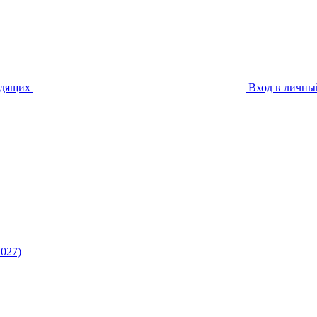
идящих
Вход в личны
027)