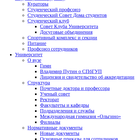
Кураторы
Студенческий профсоюз
Студенческий Совет Дома студентов
Студенческий клуб
Совет Клуба Университета
Досуговые объединения
Спортивный комплекс и секции
Питание
Профсоюз сотрудников
Университет
О вузе
Гимн
Владимир Путин о СПбГУП
Лицензия и свидетельство об аккредитации
Структура
Почетные доктора и профессора
Ученый совет
Ректорат
Факультеты и кафедры
Подразделения и службы
Международная гимназия «Ольгино»
Филиалы
Нормативные документы
Новые документы
Основные приказы для сотрудников