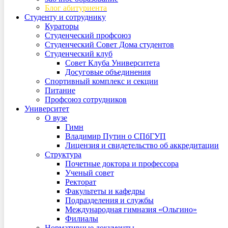
Блог абитуриента
Студенту и сотруднику
Кураторы
Студенческий профсоюз
Студенческий Совет Дома студентов
Студенческий клуб
Совет Клуба Университета
Досуговые объединения
Спортивный комплекс и секции
Питание
Профсоюз сотрудников
Университет
О вузе
Гимн
Владимир Путин о СПбГУП
Лицензия и свидетельство об аккредитации
Структура
Почетные доктора и профессора
Ученый совет
Ректорат
Факультеты и кафедры
Подразделения и службы
Международная гимназия «Ольгино»
Филиалы
Нормативные документы