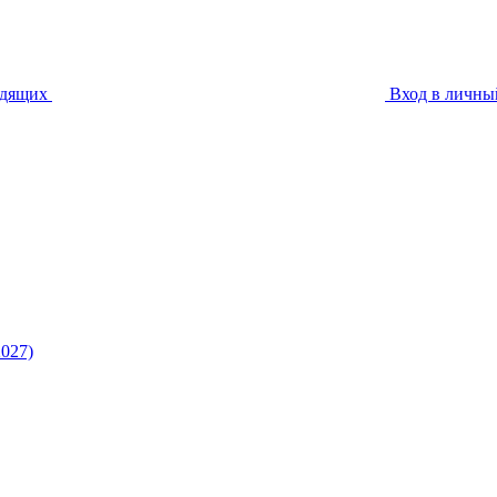
идящих
Вход в личны
027)