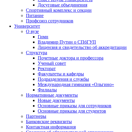
Досуговые объединения
Спортивный комплекс и секции
Питание
Профсоюз сотрудников
Университет
О вузе
Гимн
Владимир Путин о СПбГУП
Лицензия и свидетельство об аккредитации
Структура
Почетные доктора и профессора
Ученый совет
Ректорат
Факультеты и кафедры
Подразделения и службы
Международная гимназия «Ольгино»
Филиалы
Нормативные документы
Новые документы
Основные приказы для сотрудников
Основные приказы для студентов
Партнеры
Банковские реквизиты
Контактная информация