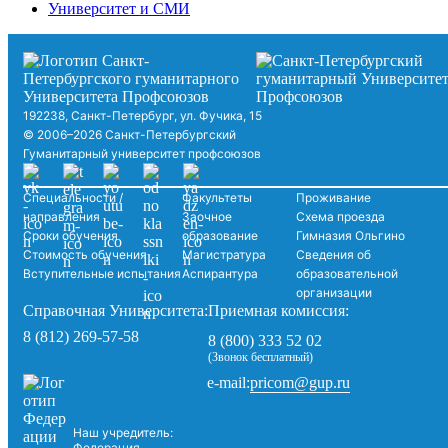
Университет и СМИ
192238, Санкт-Петербург, ул. Фучика, 15
© 2006–2026 Санкт-Петербургский
Гуманитарный университет профсоюзов
Специальности /
Факультеты
Проживание
направления
Заочное
Схема проезда
Сроки обучения
образование
Гимназия Ольгино
Стоимость обучения
Магистратура
Сведения об
Вступительные испытания
Аспирантура
образовательной
организации
Справочная Университета:
Приемная комиссия:
8 (812) 269-57-58
8 (800) 333 52 02
(Звонок бесплатный)
pricom@gup.ru
e-mail:
Наш учредитель:
Федерация