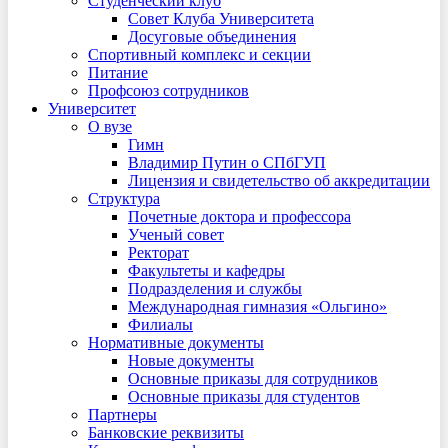
Студенческий клуб
Совет Клуба Университета
Досуговые объединения
Спортивный комплекс и секции
Питание
Профсоюз сотрудников
Университет
О вузе
Гимн
Владимир Путин о СПбГУП
Лицензия и свидетельство об аккредитации
Структура
Почетные доктора и профессора
Ученый совет
Ректорат
Факультеты и кафедры
Подразделения и службы
Международная гимназия «Ольгино»
Филиалы
Нормативные документы
Новые документы
Основные приказы для сотрудников
Основные приказы для студентов
Партнеры
Банковские реквизиты