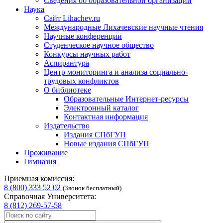
Сведения об образовательной организации
Наука
Сайт Lihachev.ru
Международные Лихачевские научные чтения
Научные конференции
Студенческое научное общество
Конкурсы научных работ
Аспирантура
Центр мониторинга и анализа социально-
трудовых конфликтов
О библиотеке
Образовательные Интернет-ресурсы
Электронный каталог
Контактная информация
Издательство
Издания СПбГУП
Новые издания СПбГУП
Проживание
Гимназия
Приемная комиссия:
8 (800) 333 52 02
(Звонок бесплатный)
Справочная Университета:
8 (812) 269-57-58