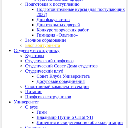
Подготовка к поступлению
Подготовительные курсы (для поступающих
2027)
Дни факультетов
Дни открытых дверей
Конкурс творческих работ
Гимназия «Ольгино»
Заочное образование
Блог абитуриента
Студенту и сотруднику
Кураторы
Студенческий профсоюз
Студенческий Совет Дома студентов
Студенческий клуб
Совет Клуба Университета
Досуговые объединения
Спортивный комплекс и секции
Питание
Профсоюз сотрудников
Университет
О вузе
Гимн
Владимир Путин о СПбГУП
Лицензия и свидетельство об аккредитации
Структура