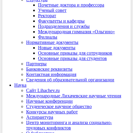
Почетные доктора и профессора
Ученый совет
Ректорат
Факультеты и кафедры
Подразделения и службы
Международная гимназия «Ольгино»
Филиалы
Нормативные документы
Новые документы
Основные приказы для сотрудников
Основные приказы для студентов
Партнеры
Банковские реквизиты
Контактная информация
Сведения об образовательной организации
Наука
Сайт Lihachev.ru
Международные Лихачевские научные чтения
Научные конференции
Студенческое научное общество
Конкурсы научных работ
Аспирантура
Центр мониторинга и анализа социально-
трудовых конфликтов