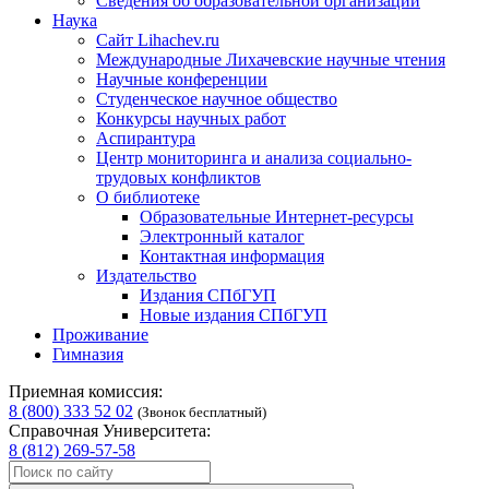
Сведения об образовательной организации
Наука
Сайт Lihachev.ru
Международные Лихачевские научные чтения
Научные конференции
Студенческое научное общество
Конкурсы научных работ
Аспирантура
Центр мониторинга и анализа социально-
трудовых конфликтов
О библиотеке
Образовательные Интернет-ресурсы
Электронный каталог
Контактная информация
Издательство
Издания СПбГУП
Новые издания СПбГУП
Проживание
Гимназия
Приемная комиссия:
8 (800) 333 52 02
(Звонок бесплатный)
Справочная Университета:
8 (812) 269-57-58