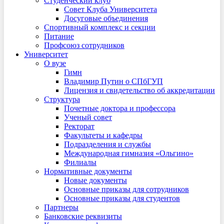
Студенческий клуб
Совет Клуба Университета
Досуговые объединения
Спортивный комплекс и секции
Питание
Профсоюз сотрудников
Университет
О вузе
Гимн
Владимир Путин о СПбГУП
Лицензия и свидетельство об аккредитации
Структура
Почетные доктора и профессора
Ученый совет
Ректорат
Факультеты и кафедры
Подразделения и службы
Международная гимназия «Ольгино»
Филиалы
Нормативные документы
Новые документы
Основные приказы для сотрудников
Основные приказы для студентов
Партнеры
Банковские реквизиты