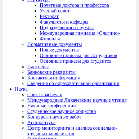
Почетные доктора и профессора
Ученый совет
Ректорат
Факультеты и кафедры
Подразделения и службы
Международная гимназия «Ольгино»
Филиалы
Нормативные документы
Новые документы
Основные приказы для сотрудников
Основные приказы для студентов
Партнеры
Банковские реквизиты
Контактная информация
Сведения об образовательной организации
Наука
Сайт Lihachev.ru
Международные Лихачевские научные чтения
Научные конференции
Студенческое научное общество
Конкурсы научных работ
Аспирантура
Центр мониторинга и анализа социально-
трудовых конфликтов