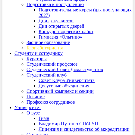
Подготовка к поступлению
Подготовительные курсы (для поступающих
2027)
Дни факультетов
Дни открытых дверей
Конкурс творческих работ
Гимназия «Ольгино»
Заочное образование
Блог абитуриента
Студенту и сотруднику
Кураторы
Студенческий профсоюз
Студенческий Совет Дома студентов
Студенческий клуб
Совет Клуба Университета
Досуговые объединения
Спортивный комплекс и секции
Питание
Профсоюз сотрудников
Университет
О вузе
Гимн
Владимир Путин о СПбГУП
Лицензия и свидетельство об аккредитации
Структура