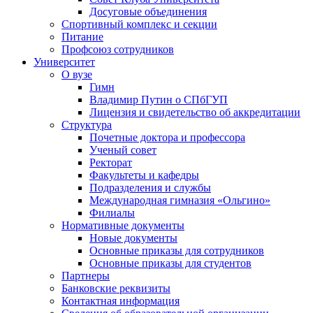
Досуговые объединения
Спортивный комплекс и секции
Питание
Профсоюз сотрудников
Университет
О вузе
Гимн
Владимир Путин о СПбГУП
Лицензия и свидетельство об аккредитации
Структура
Почетные доктора и профессора
Ученый совет
Ректорат
Факультеты и кафедры
Подразделения и службы
Международная гимназия «Ольгино»
Филиалы
Нормативные документы
Новые документы
Основные приказы для сотрудников
Основные приказы для студентов
Партнеры
Банковские реквизиты
Контактная информация