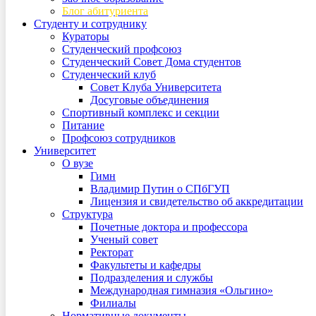
Блог абитуриента
Студенту и сотруднику
Кураторы
Студенческий профсоюз
Студенческий Совет Дома студентов
Студенческий клуб
Совет Клуба Университета
Досуговые объединения
Спортивный комплекс и секции
Питание
Профсоюз сотрудников
Университет
О вузе
Гимн
Владимир Путин о СПбГУП
Лицензия и свидетельство об аккредитации
Структура
Почетные доктора и профессора
Ученый совет
Ректорат
Факультеты и кафедры
Подразделения и службы
Международная гимназия «Ольгино»
Филиалы
Нормативные документы