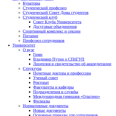
Кураторы
Студенческий профсоюз
Студенческий Совет Дома студентов
Студенческий клуб
Совет Клуба Университета
Досуговые объединения
Спортивный комплекс и секции
Питание
Профсоюз сотрудников
Университет
О вузе
Гимн
Владимир Путин о СПбГУП
Лицензия и свидетельство об аккредитации
Структура
Почетные доктора и профессора
Ученый совет
Ректорат
Факультеты и кафедры
Подразделения и службы
Международная гимназия «Ольгино»
Филиалы
Нормативные документы
Новые документы
Основные приказы для сотрудников