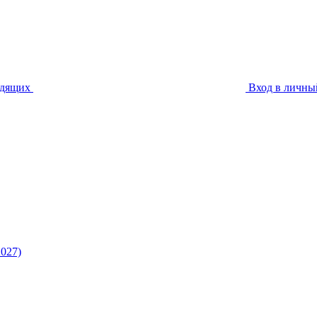
идящих
Вход в личны
027)