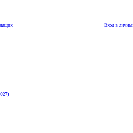
идящих
Вход в личны
027)