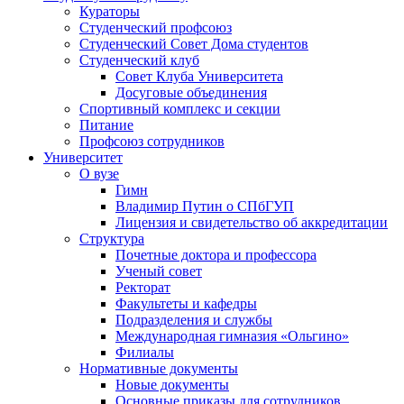
Кураторы
Студенческий профсоюз
Студенческий Совет Дома студентов
Студенческий клуб
Совет Клуба Университета
Досуговые объединения
Спортивный комплекс и секции
Питание
Профсоюз сотрудников
Университет
О вузе
Гимн
Владимир Путин о СПбГУП
Лицензия и свидетельство об аккредитации
Структура
Почетные доктора и профессора
Ученый совет
Ректорат
Факультеты и кафедры
Подразделения и службы
Международная гимназия «Ольгино»
Филиалы
Нормативные документы
Новые документы
Основные приказы для сотрудников