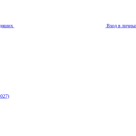
идящих
Вход в личны
027)