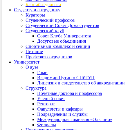
Блог абитуриента
Студенту и сотруднику
Кураторы
Студенческий профсоюз
Студенческий Совет Дома студентов
Студенческий клуб
Совет Клуба Университета
Досуговые объединения
Спортивный комплекс и секции
Питание
Профсоюз сотрудников
Университет
О вузе
Гимн
Владимир Путин о СПбГУП
Лицензия и свидетельство об аккредитации
Структура
Почетные доктора и профессора
Ученый совет
Ректорат
Факультеты и кафедры
Подразделения и службы
Международная гимназия «Ольгино»
Филиалы
Нормативные документы