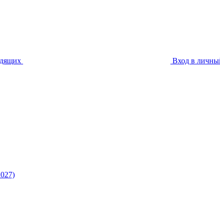
идящих
Вход в личны
027)