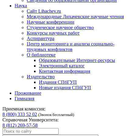
Сведения об образовательной организации
Наука
Сайт Lihachev.ru
Международные Лихачевские научные чтения
Научные конференции
Студенческое научное общество
Конкурсы научных работ
Аспирантура
Центр мониторинга и анализа социально-
трудовых конфликтов
О библиотеке
Образовательные Интернет-ресурсы
Электронный каталог
Контактная информация
Издательство
Издания СПбГУП
Новые издания СПбГУП
Проживание
Гимназия
Приемная комиссия:
8 (800) 333 52 02
(Звонок бесплатный)
Справочная Университета:
8 (812) 269-57-58