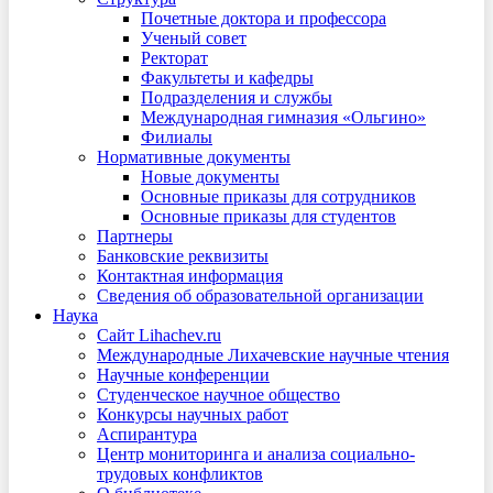
Почетные доктора и профессора
Ученый совет
Ректорат
Факультеты и кафедры
Подразделения и службы
Международная гимназия «Ольгино»
Филиалы
Нормативные документы
Новые документы
Основные приказы для сотрудников
Основные приказы для студентов
Партнеры
Банковские реквизиты
Контактная информация
Сведения об образовательной организации
Наука
Сайт Lihachev.ru
Международные Лихачевские научные чтения
Научные конференции
Студенческое научное общество
Конкурсы научных работ
Аспирантура
Центр мониторинга и анализа социально-
трудовых конфликтов