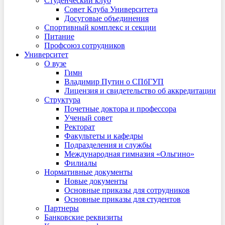
Студенческий клуб
Совет Клуба Университета
Досуговые объединения
Спортивный комплекс и секции
Питание
Профсоюз сотрудников
Университет
О вузе
Гимн
Владимир Путин о СПбГУП
Лицензия и свидетельство об аккредитации
Структура
Почетные доктора и профессора
Ученый совет
Ректорат
Факультеты и кафедры
Подразделения и службы
Международная гимназия «Ольгино»
Филиалы
Нормативные документы
Новые документы
Основные приказы для сотрудников
Основные приказы для студентов
Партнеры
Банковские реквизиты