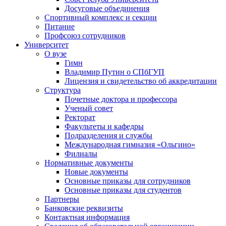
Досуговые объединения
Спортивный комплекс и секции
Питание
Профсоюз сотрудников
Университет
О вузе
Гимн
Владимир Путин о СПбГУП
Лицензия и свидетельство об аккредитации
Структура
Почетные доктора и профессора
Ученый совет
Ректорат
Факультеты и кафедры
Подразделения и службы
Международная гимназия «Ольгино»
Филиалы
Нормативные документы
Новые документы
Основные приказы для сотрудников
Основные приказы для студентов
Партнеры
Банковские реквизиты
Контактная информация