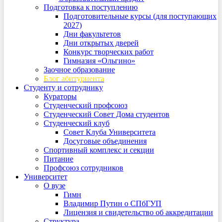
Подготовка к поступлению
Подготовительные курсы (для поступающих
2027)
Дни факультетов
Дни открытых дверей
Конкурс творческих работ
Гимназия «Ольгино»
Заочное образование
Блог абитуриента
Студенту и сотруднику
Кураторы
Студенческий профсоюз
Студенческий Совет Дома студентов
Студенческий клуб
Совет Клуба Университета
Досуговые объединения
Спортивный комплекс и секции
Питание
Профсоюз сотрудников
Университет
О вузе
Гимн
Владимир Путин о СПбГУП
Лицензия и свидетельство об аккредитации
Структура