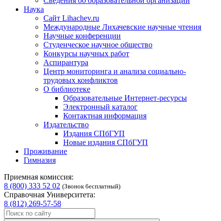
Сведения об образовательной организации
Наука
Сайт Lihachev.ru
Международные Лихачевские научные чтения
Научные конференции
Студенческое научное общество
Конкурсы научных работ
Аспирантура
Центр мониторинга и анализа социально-
трудовых конфликтов
О библиотеке
Образовательные Интернет-ресурсы
Электронный каталог
Контактная информация
Издательство
Издания СПбГУП
Новые издания СПбГУП
Проживание
Гимназия
Приемная комиссия:
8 (800) 333 52 02
(Звонок бесплатный)
Справочная Университета:
8 (812) 269-57-58