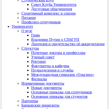
Студенческий клуб
Совет Клуба Университета
Досуговые объединения
Спортивный комплекс и секции
Питание
Профсоюз сотрудников
Университет
О вузе
Гимн
Владимир Путин о СПбГУП
Лицензия и свидетельство об аккредитации
Структура
Почетные доктора и профессора
Ученый совет
Ректорат
Факультеты и кафедры
Подразделения и службы
Международная гимназия «Ольгино»
Филиалы
Нормативные документы
Новые документы
Основные приказы для сотрудников
Основные приказы для студентов
Партнеры
Банковские реквизиты