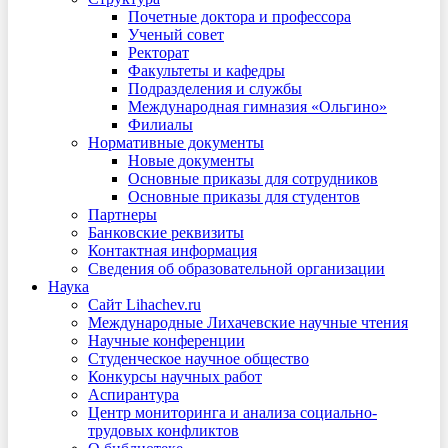
Почетные доктора и профессора
Ученый совет
Ректорат
Факультеты и кафедры
Подразделения и службы
Международная гимназия «Ольгино»
Филиалы
Нормативные документы
Новые документы
Основные приказы для сотрудников
Основные приказы для студентов
Партнеры
Банковские реквизиты
Контактная информация
Сведения об образовательной организации
Наука
Сайт Lihachev.ru
Международные Лихачевские научные чтения
Научные конференции
Студенческое научное общество
Конкурсы научных работ
Аспирантура
Центр мониторинга и анализа социально-
трудовых конфликтов