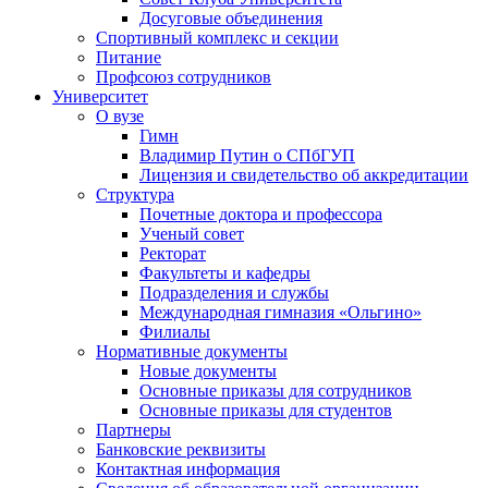
Досуговые объединения
Спортивный комплекс и секции
Питание
Профсоюз сотрудников
Университет
О вузе
Гимн
Владимир Путин о СПбГУП
Лицензия и свидетельство об аккредитации
Структура
Почетные доктора и профессора
Ученый совет
Ректорат
Факультеты и кафедры
Подразделения и службы
Международная гимназия «Ольгино»
Филиалы
Нормативные документы
Новые документы
Основные приказы для сотрудников
Основные приказы для студентов
Партнеры
Банковские реквизиты
Контактная информация