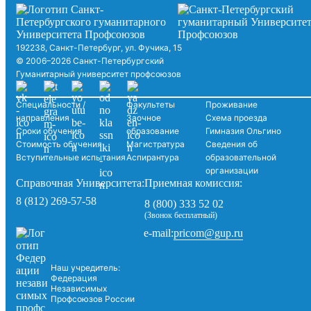
192238, Санкт-Петербург, ул. Фучика, 15
© 2006–2026 Санкт-Петербургский
Гуманитарный университет профсоюзов
Специальности /
Факультеты
Проживание
направления
Заочное
Схема проезда
Сроки обучения
образование
Гимназия Ольгино
Стоимость обучения
Магистратура
Сведения об
Вступительные испытания
Аспирантура
образовательной
организации
Справочная Университета:
Приемная комиссия:
8 (812) 269-57-58
8 (800) 333 52 02
(Звонок бесплатный)
pricom@gup.ru
e-mail:
Наш учредитель:
Федерация
Независимых
Профсоюзов России