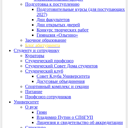
Подготовка к поступлению
Подготовительные курсы (для поступающих
2027)
Дни факультетов
Дни открытых дверей
Конкурс творческих работ
Гимназия «Ольгино»
Заочное образование
Блог абитуриента
Студенту и сотруднику
Кураторы
Студенческий профсоюз
Студенческий Совет Дома студентов
Студенческий клуб
Совет Клуба Университета
Досуговые объединения
Спортивный комплекс и секции
Питание
Профсоюз сотрудников
Университет
О вузе
Гимн
Владимир Путин о СПбГУП
Лицензия и свидетельство об аккредитации
Структура