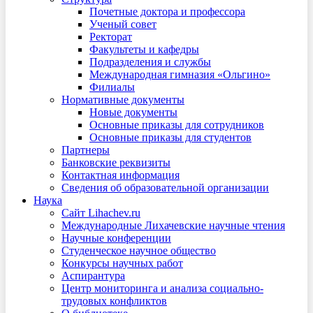
Почетные доктора и профессора
Ученый совет
Ректорат
Факультеты и кафедры
Подразделения и службы
Международная гимназия «Ольгино»
Филиалы
Нормативные документы
Новые документы
Основные приказы для сотрудников
Основные приказы для студентов
Партнеры
Банковские реквизиты
Контактная информация
Сведения об образовательной организации
Наука
Сайт Lihachev.ru
Международные Лихачевские научные чтения
Научные конференции
Студенческое научное общество
Конкурсы научных работ
Аспирантура
Центр мониторинга и анализа социально-
трудовых конфликтов