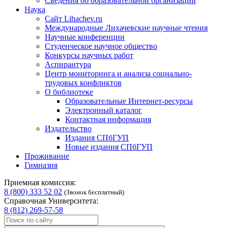
Сведения об образовательной организации
Наука
Сайт Lihachev.ru
Международные Лихачевские научные чтения
Научные конференции
Студенческое научное общество
Конкурсы научных работ
Аспирантура
Центр мониторинга и анализа социально-
трудовых конфликтов
О библиотеке
Образовательные Интернет-ресурсы
Электронный каталог
Контактная информация
Издательство
Издания СПбГУП
Новые издания СПбГУП
Проживание
Гимназия
Приемная комиссия:
8 (800) 333 52 02
(Звонок бесплатный)
Справочная Университета:
8 (812) 269-57-58