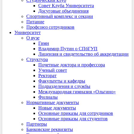
Студенческий клуб
Совет Клуба Университета
Досуговые объединения
Спортивный комплекс и секции
Питание
Профсоюз сотрудников
Университет
О вузе
Гимн
Владимир Путин о СПбГУП
Лицензия и свидетельство об аккредитации
Структура
Почетные доктора и профессора
Ученый совет
Ректорат
Факультеты и кафедры
Подразделения и службы
Международная гимназия «Ольгино»
Филиалы
Нормативные документы
Новые документы
Основные приказы для сотрудников
Основные приказы для студентов
Партнеры
Банковские реквизиты