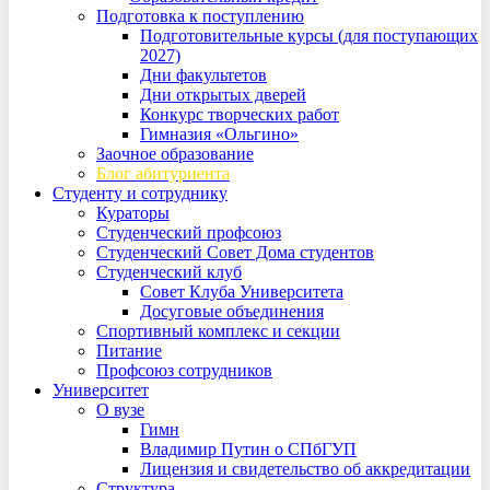
Подготовка к поступлению
Подготовительные курсы (для поступающих
2027)
Дни факультетов
Дни открытых дверей
Конкурс творческих работ
Гимназия «Ольгино»
Заочное образование
Блог абитуриента
Студенту и сотруднику
Кураторы
Студенческий профсоюз
Студенческий Совет Дома студентов
Студенческий клуб
Совет Клуба Университета
Досуговые объединения
Спортивный комплекс и секции
Питание
Профсоюз сотрудников
Университет
О вузе
Гимн
Владимир Путин о СПбГУП
Лицензия и свидетельство об аккредитации
Структура