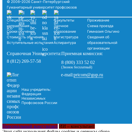
© 2006–2026 Санкт-Петербургский
Гуманитарный университет профсоюзов
Специальности /
Факультеты
Проживание
направления
Заочное
Схема проезда
Сроки обучения
образование
Гимназия Ольгино
Стоимость обучения
Магистратура
Сведения об
Вступительные испытания
Аспирантура
образовательной
организации
Справочная Университета:
Приемная комиссия:
8 (812) 269-57-58
8 (800) 333 52 02
(Звонок бесплатный)
pricom@gup.ru
e-mail:
Наш учредитель:
Федерация
Независимых
Профсоюзов России
Персональный консультант
ИИ – консультант
Этот сайт использует файлы cookies и сервисы сбора