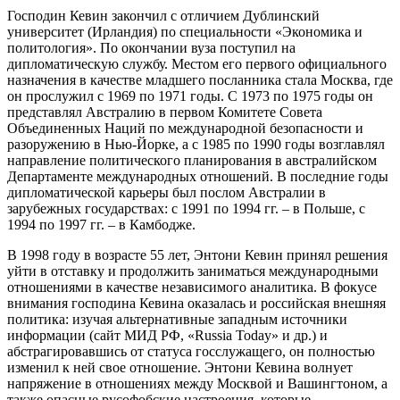
Господин Кевин закончил с отличием Дублинский
университет (Ирландия) по специальности «Экономика и
политология». По окончании вуза поступил на
дипломатическую службу. Местом его первого официального
назначения в качестве младшего посланника стала Москва, где
он прослужил с 1969 по 1971 годы. С 1973 по 1975 годы он
представлял Австралию в первом Комитете Совета
Объединенных Наций по международной безопасности и
разоружению в Нью-Йорке, а с 1985 по 1990 годы возглавлял
направление политического планирования в австралийском
Департаменте международных отношений. В последние годы
дипломатической карьеры был послом Австралии в
зарубежных государствах: с 1991 по 1994 гг. – в Польше, с
1994 по 1997 гг. – в Камбодже.
В 1998 году в возрасте 55 лет, Энтони Кевин принял решения
уйти в отставку и продолжить заниматься международными
отношениями в качестве независимого аналитика. В фокусе
внимания господина Кевина оказалась и российская внешняя
политика: изучая альтернативные западным источники
информации (сайт МИД РФ, «Russia Today» и др.) и
абстрагировавшись от статуса госслужащего, он полностью
изменил к ней свое отношение. Энтони Кевина волнует
напряжение в отношениях между Москвой и Вашингтоном, а
также опасные русофобские настроения, которые