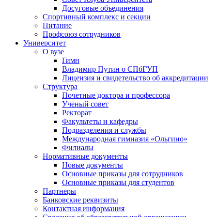
Досуговые объединения
Спортивный комплекс и секции
Питание
Профсоюз сотрудников
Университет
О вузе
Гимн
Владимир Путин о СПбГУП
Лицензия и свидетельство об аккредитации
Структура
Почетные доктора и профессора
Ученый совет
Ректорат
Факультеты и кафедры
Подразделения и службы
Международная гимназия «Ольгино»
Филиалы
Нормативные документы
Новые документы
Основные приказы для сотрудников
Основные приказы для студентов
Партнеры
Банковские реквизиты
Контактная информация