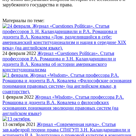
зарубежного государства и права.
Материалы по теме:
24 февраля 2022
Журнал «Cuestiones Políticas». Статья
профессоров Р.А. Ромашова и З.Н. Каландаришвили и
доцента В.А. Ковалева об истории американского
конституционализма
1 февраля 2022
Журнал «Wisdom». Статья профессора Р.А.
Ромашова и доцента В.А. Ковалева о философских
основаниях понимания эволюции правовых систем (на
английском языке)
13 октября 2021
Журнал «Современная наука». Статья
зав.кафедрой теории права СПбГУП З.Н. Каландаришвили и
аспиранта В.А. Золотухина о правовой культуре в концепции