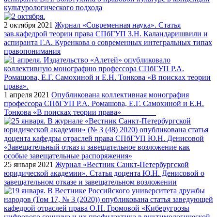
культурологического подхода
2 октября 2021
Журнал «Современная наука». Статья
зав.кафедрой теории права СПбГУП З.Н. Каландаришвили и
аспиранта Г.А. Куренкова о современных интегральных типах
правопонимания
1 апреля 2021
Опубликована коллективная монография
профессора СПбГУП Р.А. Ромашова, Е.Г. Самохиной и Е.Н.
Тонкова «В поисках теории права»
25 января 2021
Журнал «Вестник Санкт-Петербургской
юридической академии». Статья доцента Ю.Н. Денисовой о
завещательном отказе и завещательном возложении