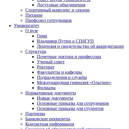
Досуговые объединения
Спортивный комплекс и секции
Питание
Профсоюз сотрудников
Университет
О вузе
Гимн
Владимир Путин о СПбГУП
Лицензия и свидетельство об аккредитации
Структура
Почетные доктора и профессора
Ученый совет
Ректорат
Факультеты и кафедры
Подразделения и службы
Международная гимназия «Ольгино»
Филиалы
Нормативные документы
Новые документы
Основные приказы для сотрудников
Основные приказы для студентов
Партнеры
Банковские реквизиты
Контактная информация