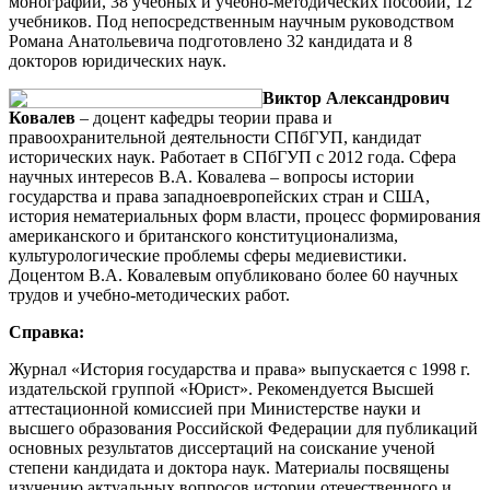
монографий, 38 учебных и учебно-методических пособий, 12
учебников. Под непосредственным научным руководством
Романа Анатольевича подготовлено 32 кандидата и 8
докторов юридических наук.
Виктор Александрович
Ковалев
– доцент кафедры теории права и
правоохранительной деятельности СПбГУП, кандидат
исторических наук. Работает в СПбГУП с 2012 года. Сфера
научных интересов В.А. Ковалева – вопросы истории
государства и права западноевропейских стран и США,
история нематериальных форм власти, процесс формирования
американского и британского конституционализма,
культурологические проблемы сферы медиевистики.
Доцентом В.А. Ковалевым опубликовано более 60 научных
трудов и учебно-методических работ.
Справка:
Журнал «История государства и права» выпускается с 1998 г.
издательской группой «Юрист». Рекомендуется Высшей
аттестационной комиссией при Министерстве науки и
высшего образования Российской Федерации для публикаций
основных результатов диссертаций на соискание ученой
степени кандидата и доктора наук. Материалы посвящены
изучению актуальных вопросов истории отечественного и