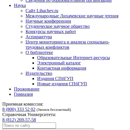
Сведения об образовательной организации
Наука
Сайт Lihachev.ru
Международные Лихачевские научные чтения
Научные конференции
Студенческое научное общество
Конкурсы научных работ
Аспирантура
Центр мониторинга и анализа социально-
трудовых конфликтов
О библиотеке
Образовательные Интернет-ресурсы
Электронный каталог
Контактная информация
Издательство
Издания СПбГУП
Новые издания СПбГУП
Проживание
Гимназия
Приемная комиссия:
8 (800) 333 52 02
(Звонок бесплатный)
Справочная Университета:
8 (812) 269-57-58