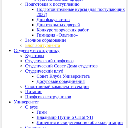
Подготовка к поступлению
Подготовительные курсы (для поступающих
2027)
Дни факультетов
Дни открытых дверей
Конкурс творческих работ
Гимназия «Ольгино»
Заочное образование
Блог абитуриента
Студенту и сотруднику
Кураторы
Студенческий профсоюз
Студенческий Совет Дома студентов
Студенческий клуб
Совет Клуба Университета
Досуговые объединения
Спортивный комплекс и секции
Питание
Профсоюз сотрудников
Университет
О вузе
Гимн
Владимир Путин о СПбГУП
Лицензия и свидетельство об аккредитации
Структура