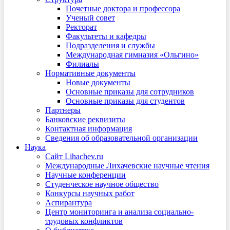
Почетные доктора и профессора
Ученый совет
Ректорат
Факультеты и кафедры
Подразделения и службы
Международная гимназия «Ольгино»
Филиалы
Нормативные документы
Новые документы
Основные приказы для сотрудников
Основные приказы для студентов
Партнеры
Банковские реквизиты
Контактная информация
Сведения об образовательной организации
Наука
Сайт Lihachev.ru
Международные Лихачевские научные чтения
Научные конференции
Студенческое научное общество
Конкурсы научных работ
Аспирантура
Центр мониторинга и анализа социально-
трудовых конфликтов