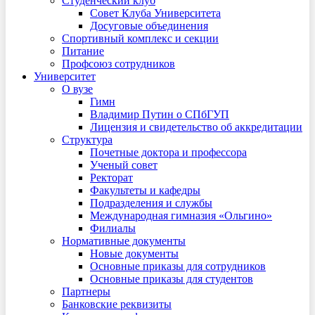
Студенческий клуб
Совет Клуба Университета
Досуговые объединения
Спортивный комплекс и секции
Питание
Профсоюз сотрудников
Университет
О вузе
Гимн
Владимир Путин о СПбГУП
Лицензия и свидетельство об аккредитации
Структура
Почетные доктора и профессора
Ученый совет
Ректорат
Факультеты и кафедры
Подразделения и службы
Международная гимназия «Ольгино»
Филиалы
Нормативные документы
Новые документы
Основные приказы для сотрудников
Основные приказы для студентов
Партнеры
Банковские реквизиты