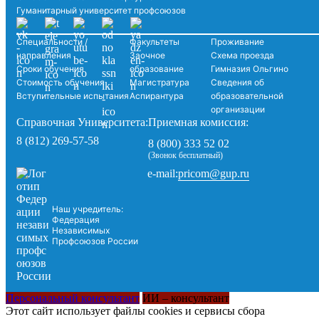
Гуманитарный университет профсоюзов
Специальности /
Факультеты
Проживание
направления
Заочное
Схема проезда
Сроки обучения
образование
Гимназия Ольгино
Стоимость обучения
Магистратура
Сведения об
Вступительные испытания
Аспирантура
образовательной
организации
Справочная Университета:
Приемная комиссия:
8 (812) 269-57-58
8 (800) 333 52 02
(Звонок бесплатный)
pricom@gup.ru
e-mail:
Наш учредитель:
Федерация
Независимых
Профсоюзов России
Персональный консультант
ИИ – консультант
Этот сайт использует файлы cookies и сервисы сбора