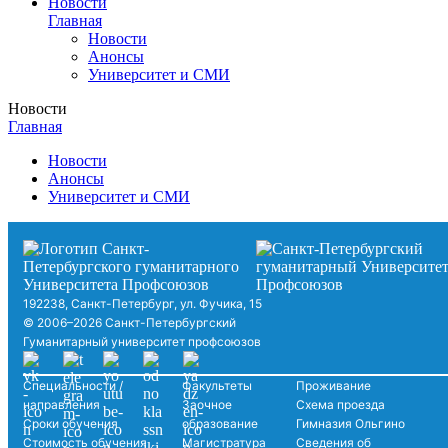
Новости
Главная
Новости
Анонсы
Университет и СМИ
Новости
Главная
Новости
Анонсы
Университет и СМИ
192238, Санкт-Петербург, ул. Фучика, 15
© 2006–2026 Санкт-Петербургский
Гуманитарный университет профсоюзов
Специальности /
Факультеты
Проживание
направления
Заочное
Схема проезда
Сроки обучения
образование
Гимназия Ольгино
Стоимость обучения
Магистратура
Сведения об