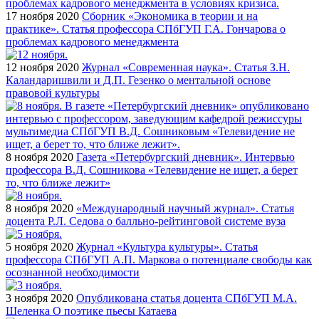
17 ноября 2020
Сборник «Экономика в теории и на
практике». Статья профессора СПбГУП Г.А. Гончарова о
проблемах кадрового менеджмента
12 ноября 2020
Журнал «Современная наука». Статья З.Н.
Каландаришвили и Д.П. Гезенко о ментальной основе
правовой культуры
8 ноября 2020
Газета «Петербургский дневник». Интервью
профессора В.Д. Сошникова «Телевидение не ищет, а берет
то, что ближе лежит»
8 ноября 2020
«Международный научный журнал». Статья
доцента Р.Л. Седова о балльно-рейтинговой системе вуза
5 ноября 2020
Журнал «Культура культуры». Статья
профессора СПбГУП А.П. Маркова о потенциале свободы как
осознанной необходимости
3 ноября 2020
Опубликована статья доцента СПбГУП М.А.
Шеленка О поэтике пьесы Катаева