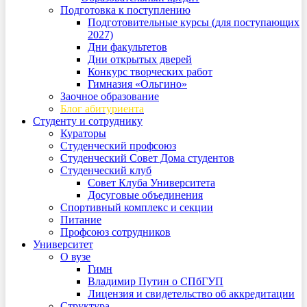
Подготовка к поступлению
Подготовительные курсы (для поступающих
2027)
Дни факультетов
Дни открытых дверей
Конкурс творческих работ
Гимназия «Ольгино»
Заочное образование
Блог абитуриента
Студенту и сотруднику
Кураторы
Студенческий профсоюз
Студенческий Совет Дома студентов
Студенческий клуб
Совет Клуба Университета
Досуговые объединения
Спортивный комплекс и секции
Питание
Профсоюз сотрудников
Университет
О вузе
Гимн
Владимир Путин о СПбГУП
Лицензия и свидетельство об аккредитации
Структура