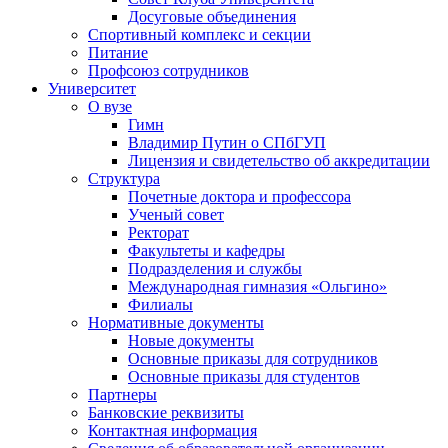
Досуговые объединения
Спортивный комплекс и секции
Питание
Профсоюз сотрудников
Университет
О вузе
Гимн
Владимир Путин о СПбГУП
Лицензия и свидетельство об аккредитации
Структура
Почетные доктора и профессора
Ученый совет
Ректорат
Факультеты и кафедры
Подразделения и службы
Международная гимназия «Ольгино»
Филиалы
Нормативные документы
Новые документы
Основные приказы для сотрудников
Основные приказы для студентов
Партнеры
Банковские реквизиты
Контактная информация