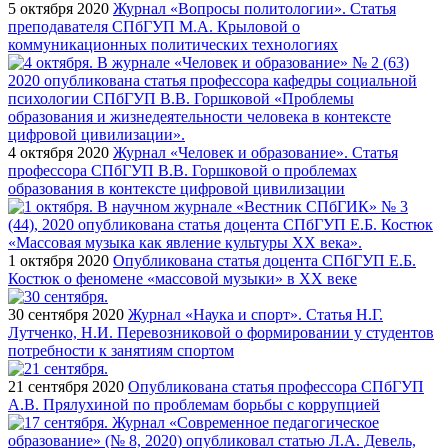
5 октября 2020
Журнал «Вопросы политологии». Статья
преподавателя СПбГУП М.А. Крыловой о
коммуникационных политических технологиях
4 октября 2020
Журнал «Человек и образование». Статья
профессора СПбГУП В.В. Горшковой о проблемах
образования в контексте цифровой цивилизации
1 октября 2020
Опубликована статья доцента СПбГУП Е.Б.
Костюк о феномене «массовой музыки» в ХХ веке
30 сентября 2020
Журнал «Наука и спорт». Статья Н.Г.
Лутченко, Н.И. Перевозниковой о формировании у студентов
потребности к занятиям спортом
21 сентября 2020
Опубликована статья профессора СПбГУП
А.В. Прялухиной по проблемам борьбы с коррупцией