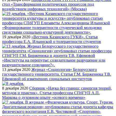
стол «Трансформация политических процессов под
воздействием цифровых технологий» (Москва)
19 декабря 2020
«Вестник Казанского ГУКИ». Статья
профессора Е.А. Ильинской о толерантности студентов
13 декабря 2020
Журнал «Социология» Белорусского
государственного университета. Статья Г.М. Бирженюка Т.В.
Ефимовой об изменениях социальных институтов
8 декабря 2020
Сборник «Наука без границ: синергия теорий,
методов и практик». Статья профессора СПбГУП А.П.
Маркова о духовном опыте «осевого времени»