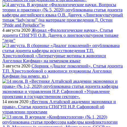
4 августа 2020
Журнал «Филологические науки». Статья
доцента СПбГУП О.В. Данчук о лингвокультурном типаже
“леди”
3 августа 2020
Сборник «Диалог поколений». Статья доцента
Т.П. Христолюбовой о живописи художницы Ангелики
Кауфман (на немец. яз.)
14 июля 2020
«Вестник Алтайской академии экономики и
права». Статья доцента СПбГУП Н.Р. Сафоновой об
управлении проектами