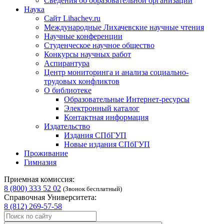
Сведения об образовательной организации
Наука
Сайт Lihachev.ru
Международные Лихачевские научные чтения
Научные конференции
Студенческое научное общество
Конкурсы научных работ
Аспирантура
Центр мониторинга и анализа социально-
трудовых конфликтов
О библиотеке
Образовательные Интернет-ресурсы
Электронный каталог
Контактная информация
Издательство
Издания СПбГУП
Новые издания СПбГУП
Проживание
Гимназия
Приемная комиссия:
8 (800) 333 52 02
(Звонок бесплатный)
Справочная Университета:
8 (812) 269-57-58