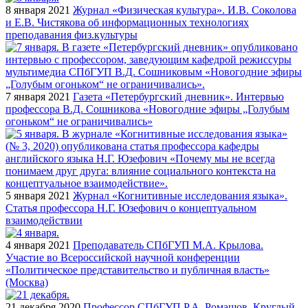
8 января 2021
Журнал «Физическая культура». И.В. Соколова
и Е.В. Чистякова об информационных технологиях
преподавания физ.культуры
7 января 2021
Газета «Петербургский дневник». Интервью
профессора В.Д. Сошникова «Новогодние эфиры „Голубым
огоньком“ не ограничивались»
5 января 2021
Журнал «Когнитивные исследования языка».
Статья профессора Н.Г. Юзефович о концептуальном
взаимодействии
4 января 2021
Преподаватель СПбГУП М.А. Крылова.
Участие во Всероссийской научной конференции
«Политическое представительство и публичная власть»
(Москва)
21 декабря 2020
Профессор СПбГУП Р.А. Ромашов. Круглый