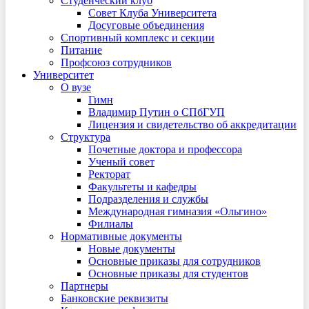
Студенческий клуб
Совет Клуба Университета
Досуговые объединения
Спортивный комплекс и секции
Питание
Профсоюз сотрудников
Университет
О вузе
Гимн
Владимир Путин о СПбГУП
Лицензия и свидетельство об аккредитации
Структура
Почетные доктора и профессора
Ученый совет
Ректорат
Факультеты и кафедры
Подразделения и службы
Международная гимназия «Ольгино»
Филиалы
Нормативные документы
Новые документы
Основные приказы для сотрудников
Основные приказы для студентов
Партнеры
Банковские реквизиты