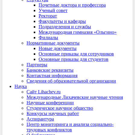
Почетные доктора и профессора
Ученый совет
Ректорат
Факультеты и кафедры
Подразделения и службы
Международная гимназия «Ольгино»
Филиалы
Нормативные документы
Новые документы
Основные приказы для сотрудников
Основные приказы для студентов
Партнеры
Банковские реквизиты
Контактная информация
Сведения об образовательной организации
Наука
Сайт Lihachev.ru
Международные Лихачевские научные чтения
Научные конференции
Студенческое научное общество
Конкурсы научных работ
Аспирантура
Центр мониторинга и анализа социально-
трудовых конфликтов