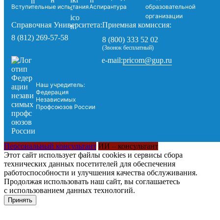
Вступительные испытания
Аспирантура
образовательной
организации
Справочная Университета:
Приемная комиссия:
8 (812) 269-57-58
8 (800) 333 52 02
(Звонок бесплатный)
pricom@gup.ru
e-mail:
Наш учредитель:
Федерация
Независимых
Профсоюзов России
Персональный консультант
ИИ – консультант
Этот сайт использует файлы cookies и сервисы сбора
технических данных посетителей для обеспечения
работоспособности и улучшения качества обслуживания.
Продолжая использовать наш сайт, вы соглашаетесь
с использованием данных технологий.
Принять