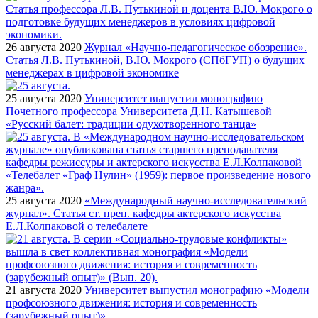
26 августа 2020
Журнал «Научно-педагогическое обозрение».
Статья Л.В. Путькиной, В.Ю. Мокрого (СПбГУП) о будущих
менеджерах в цифровой экономике
25 августа 2020
Университет выпустил монографию
Почетного профессора Университета Д.Н. Катышевой
«Русский балет: традиции одухотворенного танца»
25 августа 2020
«Международный научно-исследовательский
журнал». Статья ст. преп. кафедры актерского искусства
Е.Л.Колпаковой о телебалете
21 августа 2020
Университет выпустил монографию «Модели
профсоюзного движения: история и современность
(зарубежный опыт)»