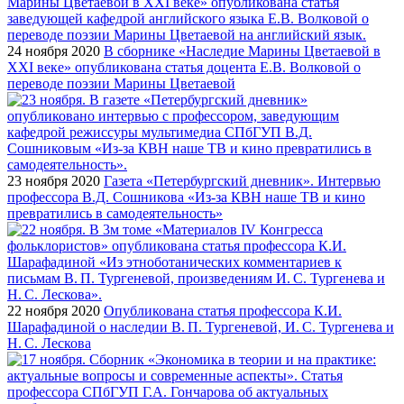
24 ноября 2020
В сборнике «Наследие Марины Цветаевой в
XXI веке» опубликована статья доцента Е.В. Волковой о
переводе поэзии Марины Цветаевой
23 ноября 2020
Газета «Петербургский дневник». Интервью
профессора В.Д. Сошникова «Из-за КВН наше ТВ и кино
превратились в самодеятельность»
22 ноября 2020
Опубликована статья профессора К.И.
Шарафадиной о наследии В. П. Тургеневой, И. С. Тургенева и
Н. С. Лескова